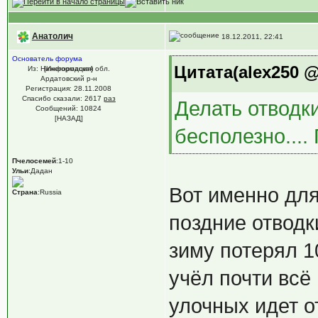
Анатолич
18.12.2011, 22:41
Основатель форума
Цитата(alex250 @ 
Из: Нижегородская обл.
[Информация]
Ардатовский р-н
Регистрация: 28.11.2008
Спасибо сказали:
2617
раз
Делать отводки
Сообщений: 10824
[НАЗАД]
бесполезно....
Пчелосемей
:1-10
Ульи
:Дадан
Вот именно для
Страна
:Russia
поздние отводк
зиму потерял 10
учёл почти всё
улочных идет о