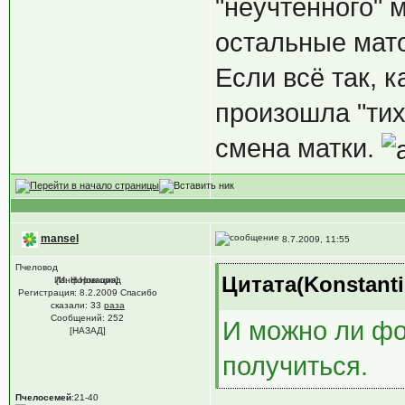
"неучтённого" 
остальные мато
Если всё так, к
произошла "тих
смена матки.
mansel
8.7.2009, 11:55
Пчеловод
Цитата(Konstanti
Из: Н.Новгород
[Информация]
Регистрация: 8.2.2009 Спасибо
сказали:
33
раза
Сообщений: 252
И можно ли фо
[НАЗАД]
получиться.
Пчелосемей
:21-40