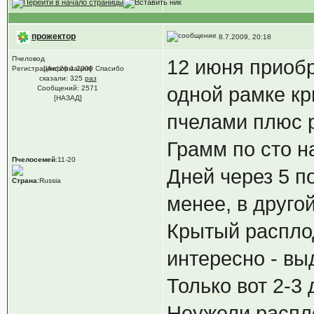
прожектор
8.7.2009, 20:18
Пчеловод
12 июня приобр
Регистрация: 26.1.2009 Спасибо
[Информация]
сказали:
325
раз
одной рамке кр
Сообщений: 2571
[НАЗАД]
пчелами плюс р
Грамм по сто н
Пчелосемей
:11-20
Дней через 5 п
Страна
:Russia
менее, в другой
Крытый расплод
интересно - вы
Только вот 2-3 
Неужели распло