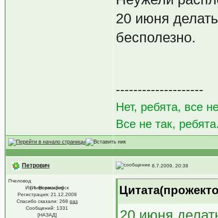
20 июня делать
бесполезно.
--------------------
Нет, ребята, все не
Все не так, ребята
Петрович
8.7.2009, 20:38
Пчеловод
Цитата(прожектор
Из: г. Новосибирск
[Информация]
Регистрация: 21.12.2008
Спасибо сказали:
268
раз
Сообщений: 1331
20 июня делать
[НАЗАД]