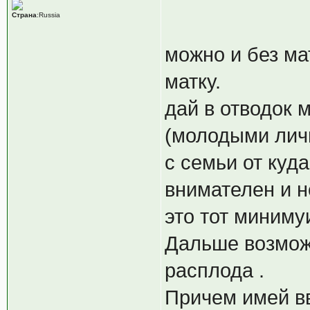
Страна
:Russia
можно и без ма
матку.
дай в отводок 
(молодыми личи
с семьи от куд
внимателен и н
это тот миниму
Дальше возмож
расплода .
Причем имей вв