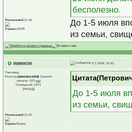
бесполезно.
До 1-5 июля вп
Пчелосемей
:21-40
Страна
:USSR
из семьи, свищ
прожектор
8.7.2009, 20:42
Пчеловод
Цитата(Петрович 
Регистрация: 26.1.2009 Спасибо
[Информация]
сказали:
325
раз
Сообщений: 2571
[НАЗАД]
До 1-5 июля в
из семьи, сви
Пчелосемей
:11-20
Страна
:Russia