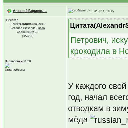
Алексей Борисогл...
18.12.2011, 18:15
Пчеловод
Цитата(AlexandrS
Регистрация: 11.12.2011
[Информация]
Спасибо сказали:
2
раза
Сообщений: 33
[НАЗАД]
Петрович, иск
крокодила в Н
Пчелосемей
:11-20
Страна
:Russia
У каждого свой
год, начал все
отводкам в зим
мёда