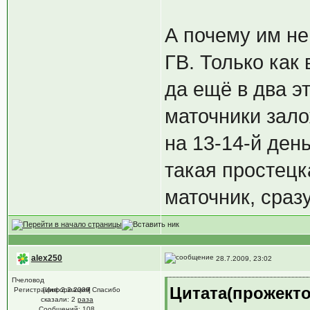
А почему им не
ГВ. Только как
да ещё в два э
маточники зало
на 13-14-й ден
такая простецк
маточник, сразу
alex250
28.7.2009, 23:02
Пчеловод
Цитата(прожектор
Регистрация: 2.2.2009 Спасибо
[Информация]
сказали:
2
раза
Сообщений: 108