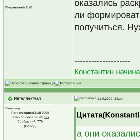
оказались рас
Пчелосемей
:1-10
ли формировать
получиться. Ну
--------------------
Константин начин
Интеллектуал
21.6.2009, 23:14
Пчеловод
Цитата(Konstanti
Регистрация: 28.11.2008
[Информация]
Спасибо сказали:
45
раз
Сообщений: 779
[НАЗАД]
а они оказали