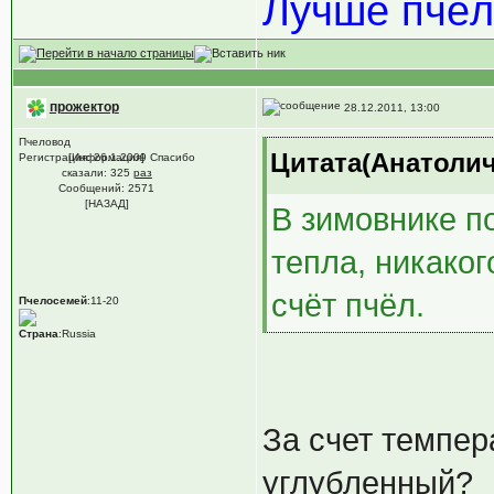
Лучше пчёл
прожектор
28.12.2011, 13:00
Пчеловод
Цитата(Анатолич 
Регистрация: 26.1.2009 Спасибо
[Информация]
сказали:
325
раз
Сообщений: 2571
[НАЗАД]
В зимовнике п
тепла, никаког
счёт пчёл.
Пчелосемей
:11-20
Страна
:Russia
За счет темпер
углубленный?