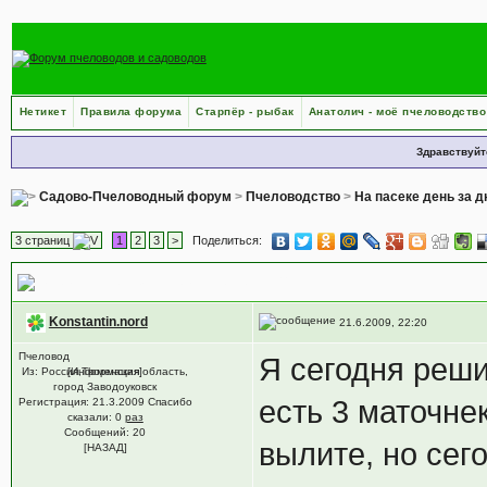
Нетикет
Правила форума
Старпёр - рыбак
Анатолич - моё пчеловодство
Здравствуйт
Садово-Пчеловодный форум
>
Пчеловодство
>
На пасеке день за 
3 страниц
1
2
3
>
Поделиться:
Создание отводка позднего
, Точней 20 июня
Konstantin.nord
21.6.2009, 22:20
Пчеловод
Я сегодня реши
Из: Россия,Тюменская область,
[Информация]
город Заводоуковск
есть 3 маточне
Регистрация: 21.3.2009 Спасибо
сказали:
0
раз
Сообщений: 20
вылите, но сег
[НАЗАД]