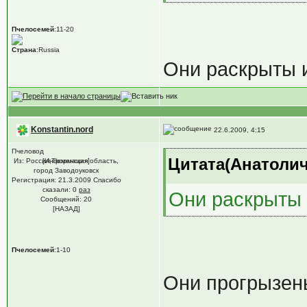
Пчелосемей
:11-20
Страна
:Russia
Они раскрыты 
Konstantin.nord
22.6.2009, 4:15
Пчеловод
Цитата(Анатолич 
Из: Россия,Тюменская область,
[Информация]
город Заводоуковск
Регистрация: 21.3.2009 Спасибо
сказали:
0
раз
Они раскрыты 
Сообщений: 20
[НАЗАД]
Пчелосемей
:1-10
Они прогрызены