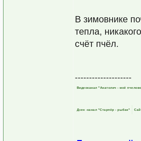
В зимовнике по
тепла, никаког
счёт пчёл.
--------------------
Видеоканал "Анатолич - моё пчелов
Дзен -канал "Старпёр - рыбак"
Сай