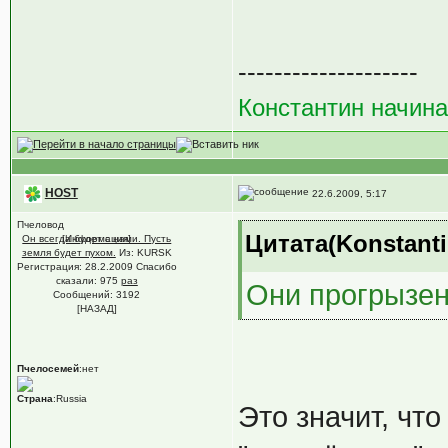
--------------------
Константин начин
HOST
22.6.2009, 5:17
Пчеловод
Цитата(Konstanti
Он всегда будет с нами. Пусть
[Информация]
земля будет пухом.
Из: KURSK
Регистрация: 28.2.2009 Спасибо
сказали:
975
раз
Они прогрызен
Сообщений: 3192
[НАЗАД]
Пчелосемей
:нет
Страна
:Russia
Это значит, чт