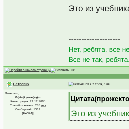
Это из учебник
--------------------
Нет, ребята, все не
Все не так, ребята
Петрович
9.7.2009, 8:09
Пчеловод
Цитата(прожектор
Из: г. Новосибирск
[Информация]
Регистрация: 21.12.2008
Спасибо сказали:
268
раз
Сообщений: 1331
Это из учебник
[НАЗАД]