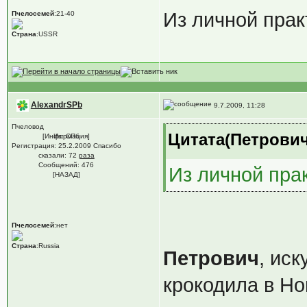
Из личной прак
Пчелосемей
:21-40
Страна
:USSR
AlexandrSPb
9.7.2009, 11:28
Пчеловод
Цитата(Петрович 
[Информация]
Из: СПб
Регистрация: 25.2.2009 Спасибо
сказали:
72
раза
Сообщений: 476
Из личной прак
[НАЗАД]
Пчелосемей
:нет
Страна
:Russia
Петрович
, ис
крокодила в Но