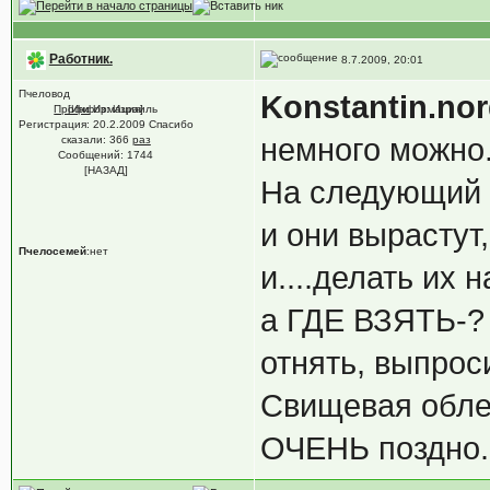
Работник.
8.7.2009, 20:01
Пчеловод
Konstantin.no
Профи
[Информация]
Из: Израиль
Регистрация: 20.2.2009 Спасибо
немного можно
сказали:
366
раз
Сообщений: 1744
[НАЗАД]
На следующий г
и они вырастут
Пчелосемей
:нет
и....делать их
а ГДЕ ВЗЯТЬ-?
отнять, выпрос
Свищевая облет
ОЧЕНЬ поздно