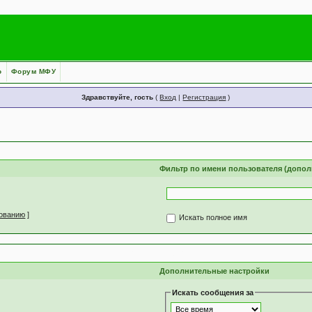
о
Форум МФУ
Здравствуйте, гость
(
Вход
|
Регистрация
)
Слова для поиска
Фильтр по имени пользователя (допо
зованию
]
Искать полное имя
Настройки поиска
Дополнительные настройки
Искать сообщения за