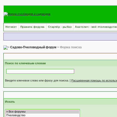
Нетикет
Правила форума
Старпёр - рыбак
Анатолич - моё пчеловодств
Садово-Пчеловодный форум
> Форма поиска
Поиск по ключевым словам
Введите ключевое слово или фразу для поиска.
[
Расширенная помощь по исполь
Искать