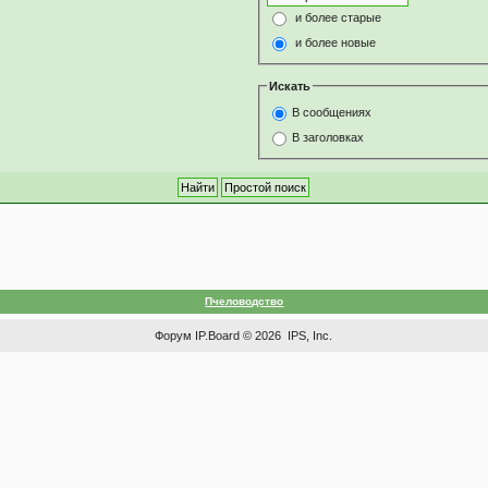
и более старые
и более новые
Искать
В сообщениях
В заголовках
Пчеловодство
Форум
IP.Board
© 2026
IPS, Inc
.