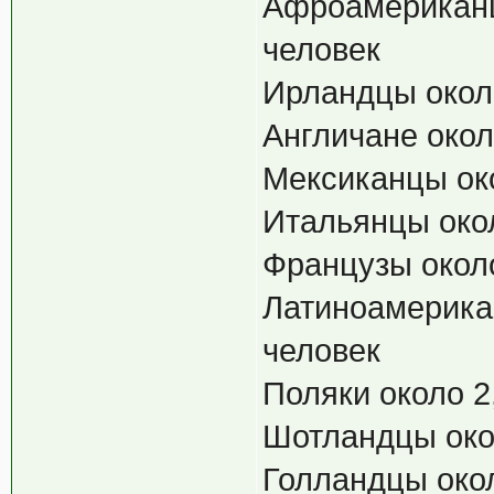
Афроамериканц
человек
Ирландцы окол
Англичане окол
Мексиканцы ок
Итальянцы око
Французы около
Латиноамерика
человек
Поляки около 2
Шотландцы око
Голландцы окол