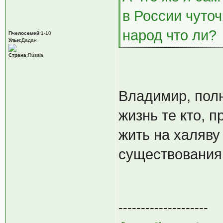
в России чуточ
народ что ли?
Пчелосемей
:1-10
Ульи
:Дадан
Страна
:Russia
Владимир, пол
жизнь те кто, п
жить на халяву
существования
--------------------