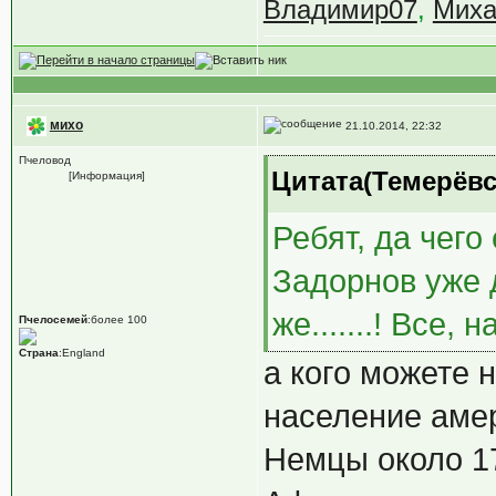
Владимир07
,
Мих
михо
21.10.2014, 22:32
Пчеловод
Цитата(Темерёвс
[Информация]
Ребят, да чего
Задорнов уже 
же.......! Все,
Пчелосемей
:более 100
Страна
:England
а кого можете 
население аме
Немцы около 1