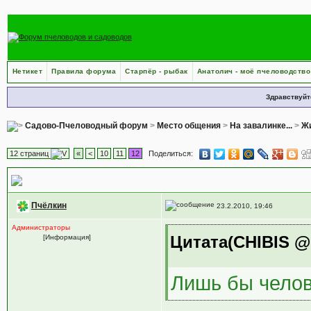
Нетикет
Правила форума
Старпёр - рыбак
Анатолич - моё пчеловодство
Здравствуйт
Садово-Пчеловодный форум
>
Место общения
>
На завалинке...
>
Жи
12 страниц
«
<
10
11
12
Поделиться:
Какой националности Русский человек.
Пчёлкин
23.2.2010, 19:46
Администраторы
Цитата(CHIBIS @ 
[Информация]
Лишь бы челове