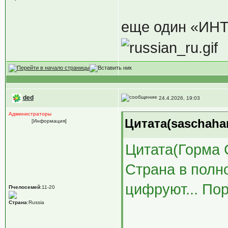
еще один «ИНТ
ded
24.4.2026, 19:03
Администраторы
Цитата(saschaham
[Информация]
Цитата(Горма 
Страна в полн
цифруют... Пор
Пчелосемей
:11-20
Страна
:Russia