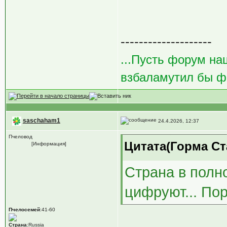
--------------------
...Пусть форум на
взбаламутил бы фо
saschaham1
24.4.2026, 12:37
Пчеловод
Цитата(Горма Ст
[Информация]
Страна в полн
цифруют... Пор
Пчелосемей
:41-60
Страна
:Russia