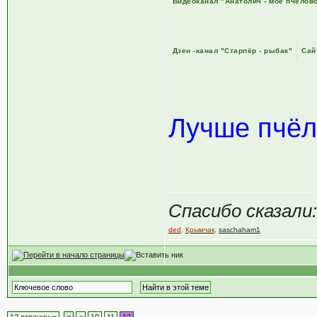
Видеоканал "Анатолич - моё пчелов
Дзен -канал "Старпёр - рыбак"
Сай
Лучше пчёл
Спасибо сказали:
ded
,
Крымчак
,
saschaham1