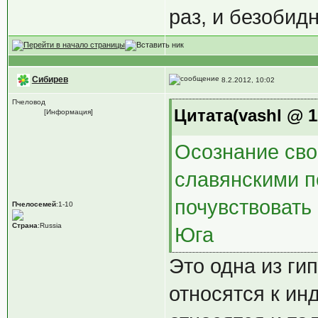
раз, и безобид
Сибирев
8.2.2012, 10:02
Пчеловод
Цитата(vashl @ 12
[Информация]
Осознание сво
славянскими п
почувствовать
Пчелосемей
:1-10
Страна
:Russia
Юга
Это одна из гип
относятся к ин