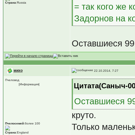
Страна
:Russia
= так кого же 
Задорнов на к
Оставшиеся 9
михо
22.10.2014, 7:27
Пчеловод
Цитата(Саныч-001
[Информация]
Оставшиеся 9
круто.
Пчелосемей
:более 100
Только маленьк
Страна
:England