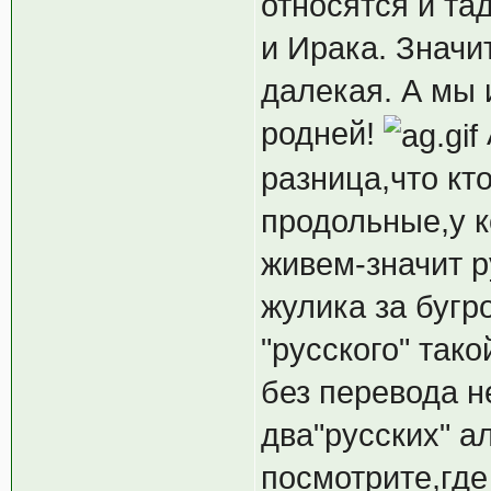
относятся и т
и Ирака. Значи
далекая. А мы 
родней!
разница,что кто
продольные,у к
живем-значит р
жулика за бугро
"русского" тако
без перевода н
два"русских" а
посмотрите,где