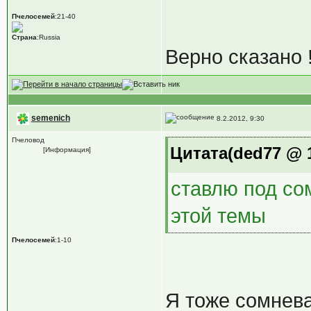
Пчелосемей
:21-40
Страна
:Russia
Верно сказано 
semenich
8.2.2012, 9:30
Пчеловод
Цитата(ded77 @ 1
[Информация]
ставлю под со
этой темы
Пчелосемей
:1-10
Я тоже сомнева