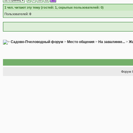
12 страниц
«
<
10
11
12
1
чел. читают эту тему (гостей: 1, скрытых пользователей: 0)
Пользователей:
0
Садово-Пчеловодный форум
>
Место общения
>
На завалинке...
>
Жи
Форум