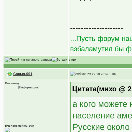
--------------------
...Пусть форум на
взбаламутил бы фо
Саныч-001
22.10.2014, 5:06
Пчеловод
Цитата(михо @ 21
[Информация]
а кого можете
население аме
Русские около
Пчелосемей
:61-100