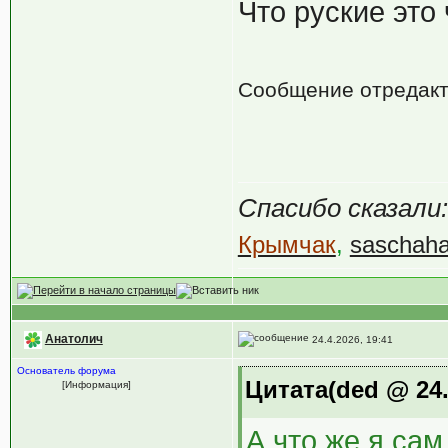
Что руские это
Сообщение отредак
Спасибо сказали:
Крымчак
,
saschah
Анатолич
24.4.2026, 19:41
Основатель форума
Цитата(ded @ 24.
[Информация]
А что же я са