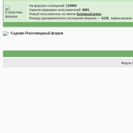
На форуме сообщений:
133969
Зарегистрировано пользователей:
6881
Новый пользователь по имени
SvetlanaGarden
Рекорд одновременного посещения форума —
5135
, зафиксирова
Садово-Пчеловодный форум
Форум