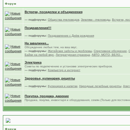
Форум
Встречи, посиделки и объединения
— подфорумы:
Общества пчеловодов
,
Земляки - пчеловоды
,
Встречи, по
Поздравления!!!
— подфорумы:
Поздравление с Днём рождения
На завалинке...
Обсуждение любых тем, на ваш вкус.
— подфорумы:
Житейские заботы и проблемы
,
Спортивное обозрение
,
Байки на любой вкус
,
Литературная страница
,
АВТО, МОТО, ВЕЛО...
Электрика
Советы по подключению и установке электрических приборов.
— подфорумы:
Компьютер и интернет
Здоровье, кулинария, рецепты
— подфорумы:
Кулинария и напитки
,
Народные лечебные рецепты
,
Апит
Покупка, продажа, дарение
Продажа, покупка, инвентаря и оборудования, семян.(Только для постоя
Всё что связано с форумом.
Форум