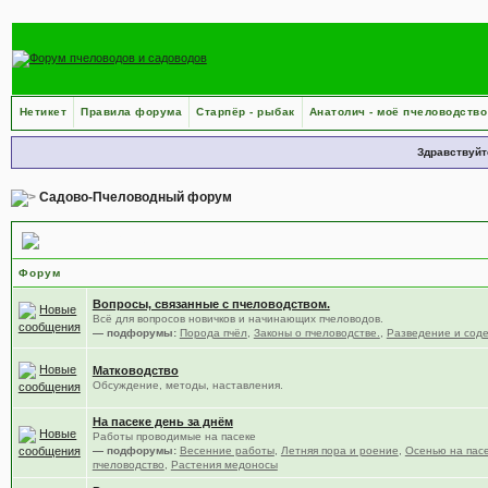
Нетикет
Правила форума
Старпёр - рыбак
Анатолич - моё пчеловодство
Здравствуйт
Садово-Пчеловодный форум
Пчеловодство
Форум
Вопросы, связанные с пчеловодством.
Всё для вопросов новичков и начинающих пчеловодов.
— подфорумы:
Порода пчёл
,
Законы о пчеловодстве.
,
Разведение и сод
Матководство
Обсуждение, методы, наставления.
На пасеке день за днём
Работы проводимые на пасеке
— подфорумы:
Весенние работы
,
Летняя пора и роение
,
Осенью на пас
пчеловодство
,
Растения медоносы