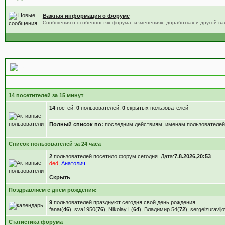
Важная информация о форуме
Сообщения о особенностях форума, изменениях, доработках и другой в
Статистика форума
14 посетителей за 15 минут
14
гостей,
0
пользователей,
0
скрытых пользователей
Полный список по:
последним действиям
,
именам пользователей
Список пользователей за 24 часа
2
пользователей посетило форум сегодня. Дата:
7.8.2026,20:53
ded
,
Анатолич
Скрыть
Поздравляем с днем рождения:
9
пользователей празднуют сегодня свой день рождения
fanat
(
46
),
sva1950
(
76
),
Nikolay L
(
64
),
Владимир 54
(
72
),
sergeizuravljo
Статистика форума