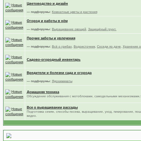
Цветоводство и дизайн
— подфорумы:
Комнатные цветы и растения
Огород и работы в нём
— подфорумы:
Выращивание овощей
,
Защищёный грунт.
Прочие заботы и увлечения
— подфорумы:
Всё о грибах
,
Водоисточник
,
Соседи по даче
,
Хранение о
Садово-огородный инвентарь
Вредители и болезни сада и огорода
— подфорумы:
Ядохимикаты
Домашняя техника
Обсуждение обслуживания с мотоблоками, самодельными механизмами,т
Все о выращивании рассады
Подготовка семян, способы посева, выращивание, уход, пикирование, по
видео.
Место общения