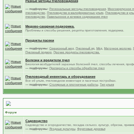
Разные методы пчеловождения
— подфорумы:
Региональные методы пчеловождения
,
Многокорпусное п
пчеловодство
,
Пчеловодство в малоформатных ульях
,
Пчеловодство в уль
пчеловодство
,
Павильонное и кочевое содержание пчел
Медово-сахарная подкормка.
Проблемы и способы решения, рецепты приготовления, подкормка.
Продукты пасеки
— подфорумы:
Секционный мед
,
Пчелиный яд
,
Мёд
,
Маточное молочко
,
Пчелиный подмор
,
Прочие продукты пчеловодства.
Болезни и вредители пчел
Биология возбудителей заразных болезней пчел, способы лечения, проф
— подфорумы:
Препараты и способы обработки пчел
Пчеловодный инвентарь и оборудование
Все об ульях, пчеловодном инвентаре и пасечных постройках.
— подфорумы:
Столярные и плотничные работы
,
Тип ульев
Сад, цветы и огород
Форум
Садоводство
Садоводство и огородничество, посадка сельхоз. культур, обрезка, привив
— подфорумы:
Ягодные культуры
,
Фруктовые деревья