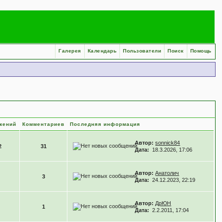
Галерея
Календарь
Пользователи
Поиск
Помощь
жений
Комментариев
Последняя информация
Автор:
sonnick84
2
31
Дата:
18.3.2026, 17:06
Автор:
Анатолич
3
Дата:
24.12.2023, 22:19
Автор:
ДрЮН
1
Дата:
2.2.2011, 17:04