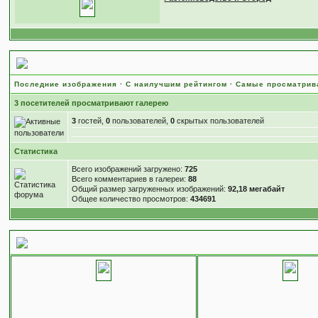
Статистика
Последние изображения
·
С наилучшим рейтингом
·
Самые просматри
3 посетителей просматривают галерею
3
гостей,
0
пользователей,
0
скрытых пользователей
Статистика
Всего изображений загружено:
725
Всего комментариев в галереи:
88
Общий размер загруженных изображений:
92,18 мегабайт
Общее количество просмотров:
434691
5 последних изображений