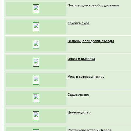
Пчеловодческое оборудование
Кочёвка пчел
Встречи, посиделки, съезды
Охота и рыбалка
Мир, в котором я живу
Садоводство
Цветоводство
Растениеводство и Огород