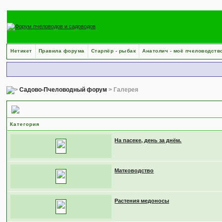
Нетикет
Правила форума
Старпёр - рыбак
Анатолич - моё пчеловодств
Садово-Пчеловодный форум
> Галерея
Галереи
Категория
На пасеке, день за днём.
Матководство
Растения медоносы