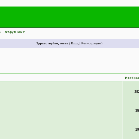
о
Форум МФУ
Здравствуйте, гость
(
Вход
|
Регистрация
)
Изобра
38
35
19