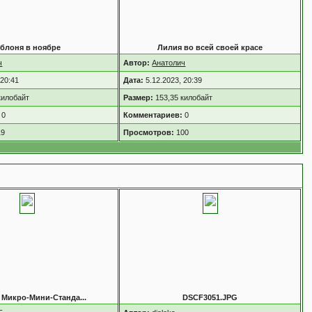
блоня в ноябре
Лилия во всей своей красе
ч
Автор:
Анатолич
 20:41
Дата:
5.12.2023, 20:39
килобайт
Размер:
153,35 килобайт
0
Комментариев:
0
19
Просмотров:
100
 Микро-Мини-Станда...
DSCF3051.JPG