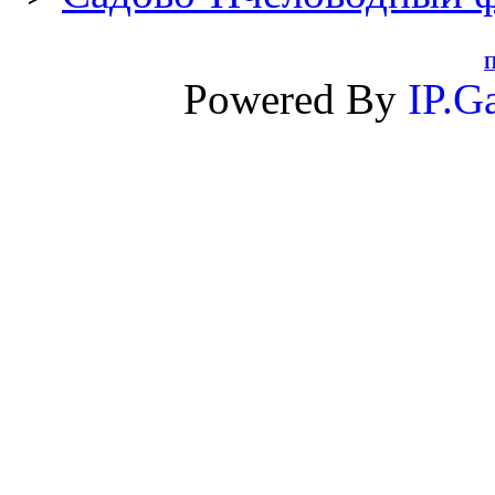
П
Powered By
IP.Ga