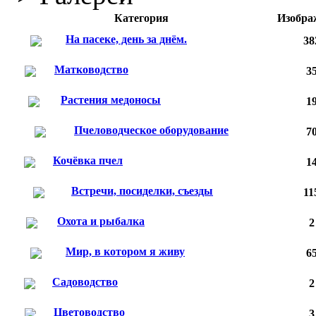
Категория
Изобра
На пасеке, день за днём.
38
Матководство
3
Растения медоносы
1
Пчеловодческое оборудование
7
Кочёвка пчел
1
Встречи, посиделки, съезды
11
Охота и рыбалка
2
Мир, в котором я живу
6
Садоводство
2
Цветоводство
3