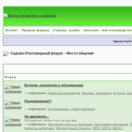
Нетикет
Правила форума
Старпёр - рыбак
Анатолич - моё пчеловодство
Здравствуйт
Садово-Пчеловодный форум
>
Место общения
Место общения — подфорумы
Форум
Встречи, посиделки и объединения
— подфорумы:
Общества пчеловодов
,
Земляки - пчеловоды
,
Встречи, пос
Поздравления!!!
— подфорумы:
Поздравление с Днём рождения
На завалинке...
Обсуждение любых тем, на ваш вкус.
— подфорумы:
Житейские заботы и проблемы
,
Спортивное обозрение
,
О
Байки на любой вкус
,
Литературная страница
,
АВТО, МОТО, ВЕЛО...