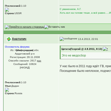
--------------------
Пчелосемей
:1-10
С уважением, А.Г.
Хоть кол на голове теши, а всё равно.....
Страна
:USSR
Анатолич
13.4.2013, 22:01
Основатель форума
Цитата(Георгий @ 4.8.2011, 8:13)
Из: Нижегородская обл.
[Информация]
Ардатовский р-н
Это не медосбор
Регистрация: 28.11.2008
Спасибо сказали:
2617
раз
Сообщений: 10824
У нас было в 2011 году идёт ГВ, пр
[НАЗАД]
Посещение было неплохое, подчис
Пчелосемей
:1-10
Ульи
:Дадан
Страна
:Russia