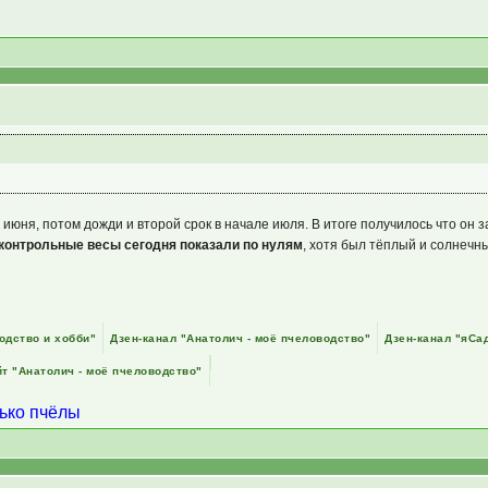
 июня, потом дожди и второй срок в начале июля. В итоге получилось что он з
контрольные весы сегодня показали по нулям
, хотя был тёплый и солнечн
одство и хобби"
Дзен-канал "Анатолич - моё пчеловодство"
Дзен-канал "яСа
т "Анатолич - моё пчеловодство"
лько пчёлы