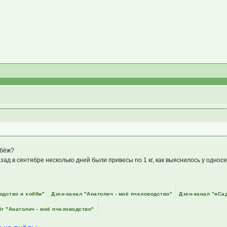
абёж?
азад в сентябре несколько дней были привесы по 1 кг, как выяснилось у одно
одство и хобби"
Дзен-канал "Анатолич - моё пчеловодство"
Дзен-канал "яСа
т "Анатолич - моё пчеловодство"