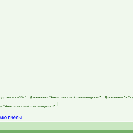
одство и хобби"
Дзен-канал "Анатолич - моё пчеловодство"
Дзен-канал "яСа
т "Анатолич - моё пчеловодство"
лько пчёлы