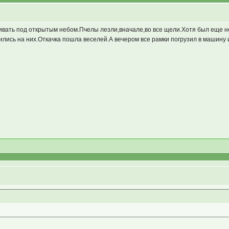
ивать под открытым небом.Пчелы лезли,вначале,во все щели.Хотя был еще н
ись на них.Откачка пошла веселей.А вечером все рамки погрузил в машину и 