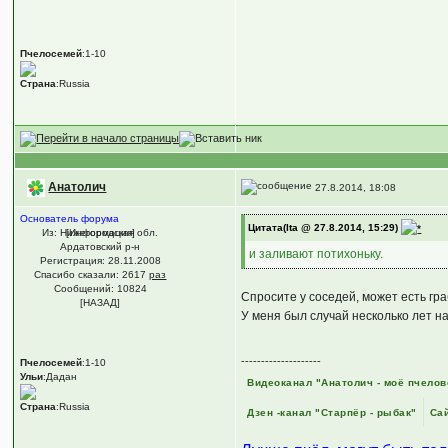
Пчелосемей
:1-10
Страна
:Russia
Анатолич
27.8.2014, 18:08
Основатель форума
Цитата(Ita @ 27.8.2014, 15:29)
Из: Нижегородская обл.
[Информация]
Ардатовский р-н
и заливают потихоньку.
Регистрация: 28.11.2008
Спасибо сказали:
2617
раз
Сообщений: 10824
Спросите у соседей, может есть гр
[НАЗАД]
У меня был случай несколько лет н
--------------------
Пчелосемей
:1-10
Ульи
:Дадан
Видеоканал "Анатолич - моё пчелов
Страна
:Russia
Дзен -канал "Старпёр - рыбак"
Сай