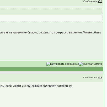
Сообщение
#52
ее кг.на яровом не был,но,говорят.что прекрасно выделяет.Только сбыть
Сообщение
#53
ельности. Летят и с обножкой и заливают потихоньку.