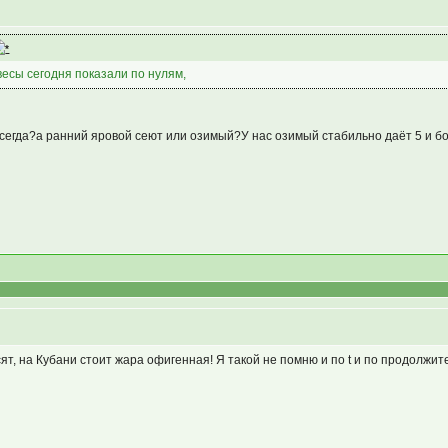
 весы сегодня показали по нулям,
сегда?а ранний яровой сеют или озимый?У нас озимый стабильно даёт 5 и бол
т, на Кубани стоит жара офигенная! Я такой не помню и по t и по продолжит