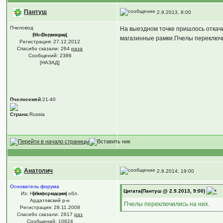
Пантуш
2.9.2013, 8:00
Пчеловод
На выездном точке пришлось откач
Из: Петроград
[Информация]
магазинные рамки.Пчелы переключил
Регистрация: 27.12.2012
Спасибо сказали:
264
раза
Сообщений: 2386
[НАЗАД]
Пчелосемей
:21-40
Страна
:Russia
Анатолич
2.8.2014, 19:00
Основатель форума
Цитата(Пантуш @ 2.9.2013, 9:00)
Из: Нижегородская обл.
[Информация]
Ардатовский р-н
Пчелы переключились на них.
Регистрация: 28.11.2008
Спасибо сказали:
2617
раз
Сообщений: 10824