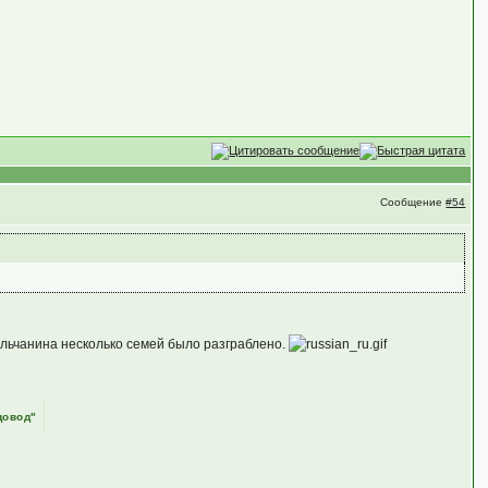
Сообщение
#54
сельчанина несколько семей было разграблено.
довод"