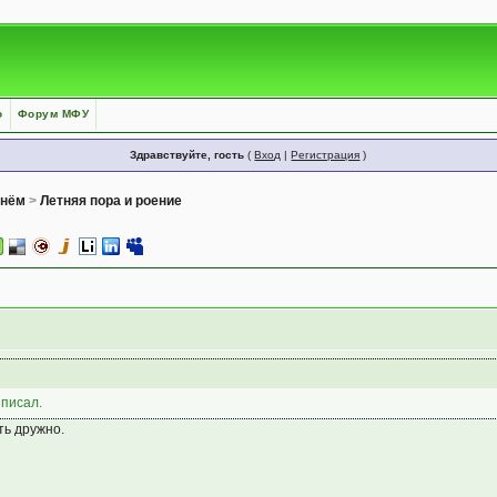
о
Форум МФУ
Здравствуйте, гость
(
Вход
|
Регистрация
)
днём
>
Летняя пора и роение
 писал.
ть дружно.