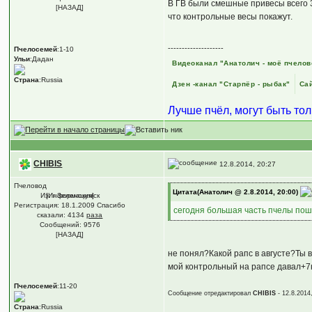
В ГВ были смешные привесы всего 3
[НАЗАД]
что контрольные весы покажут.
--------------------
Пчелосемей
:1-10
Ульи
:Дадан
Видеоканал "Анатолич - моё пчелов
Страна
:Russia
Дзен -канал "Старпёр - рыбак"
Сай
Лучше пчёл, могут быть то
CHIBIS
12.8.2014, 20:27
Пчеловод
Цитата(Анатолич @ 2.8.2014, 20:00)
Из: г.Зеленокумск
[Информация]
Регистрация: 18.1.2009 Спасибо
сегодня большая часть пчелы пош
сказали:
4134
раза
Сообщений: 9576
[НАЗАД]
не понял?Какой рапс в августе?Ты 
мой контрольный на рапсе давал+7к
Пчелосемей
:11-20
Сообщение отредактировал
CHIBIS
- 12.8.2014
Страна
:Russia