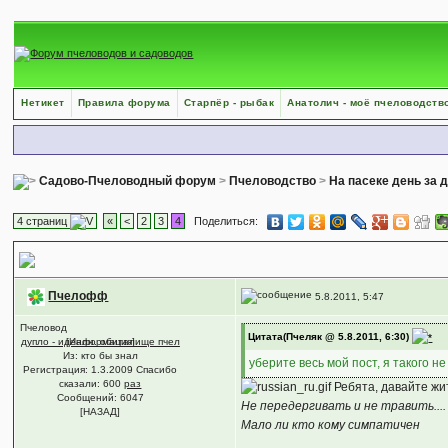
Нетикет
Правила форума
Старпёр - рыбак
Анатолич - моё пчеловодств
Садово-Пчеловодный форум
>
Пчеловодство
>
На пасеке день за 
4 страниц
«
<
2
3
4
Поделиться:
Контрольные привесы.
Пчелофф
5.8.2011, 5:47
Пчеловод
Цитата(Пчеляк @ 5.8.2011, 6:30)
дупло - идеалн. обиталище пчел
[Информация]
Из: кто бы знал
уберите весь мой пост, я такого не
Регистрация: 1.3.2009 Спасибо
сказали:
600
раз
Ребята, давайте жи
Сообщений: 6047
Не передергивать и не травить....
[НАЗАД]
Мало ли кто кому симпатичен