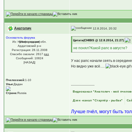
Анатолич
12.8.2014, 20:32
Основатель форума
Цитата(CHIBIS @ 12.8.2014, 21:27)
Из: Нижегородская обл.
[Информация]
Ардатовский р-н
не понял?Какой рапс в августе?
Регистрация: 28.11.2008
Спасибо сказали:
2617
раз
Сообщений: 10824
У нас рапс начали сеять в середине
[НАЗАД]
Но видно уже всё.....
Пчелосемей
:1-10
Ульи
:Дадан
--------------------
Видеоканал "Анатолич - моё пчелов
Страна
:Russia
Дзен -канал "Старпёр - рыбак"
Сай
Лучше пчёл, могут быть то