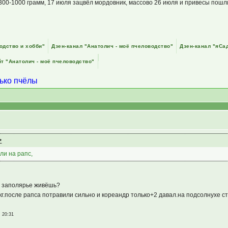
00-1000 грамм, 17 июля зацвёл мордовник, массово 26 июля и привесы пошли 
одство и хобби"
Дзен-канал "Анатолич - моё пчеловодство"
Дзен-канал "яСа
т "Анатолич - моё пчеловодство"
лько пчёлы
ли на рапс,
в заполярье живёшь?
г.после рапса потравили сильно и кореандр только+2 давал.на подсолнухе ст
, 20:31