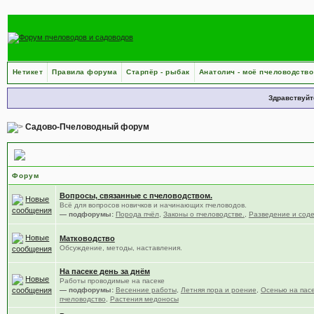
Нетикет
Правила форума
Старпёр - рыбак
Анатолич - моё пчеловодство
Здравствуйт
Садово-Пчеловодный форум
Пчеловодство
Форум
Вопросы, связанные с пчеловодством.
Всё для вопросов новичков и начинающих пчеловодов.
— подфорумы:
Порода пчёл
,
Законы о пчеловодстве.
,
Разведение и сод
Матководство
Обсуждение, методы, наставления.
На пасеке день за днём
Работы проводимые на пасеке
— подфорумы:
Весенние работы
,
Летняя пора и роение
,
Осенью на пас
пчеловодство
,
Растения медоносы