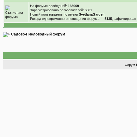
На форуме сообщений:
133969
Зарегистрировано пользователей:
6881
Новый пользователь по имени
SvetlanaGarden
Рекорд одновременного посещения форума —
5135
, зафиксирова
Садово-Пчеловодный форум
Форум