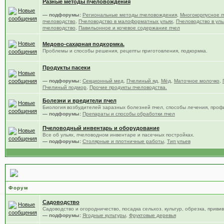
Разные методы пчеловождения
— подфорумы:
Региональные методы пчеловождения
,
Многокорпусное п
пчеловодство
,
Пчеловодство в малоформатных ульях
,
Пчеловодство в уль
пчеловодство
,
Павильонное и кочевое содержание пчел
Медово-сахарная подкормка.
Проблемы и способы решения, рецепты приготовления, подкормка.
Продукты пасеки
— подфорумы:
Секционный мед
,
Пчелиный яд
,
Мёд
,
Маточное молочко
,
Пчелиный подмор
,
Прочие продукты пчеловодства.
Болезни и вредители пчел
Биология возбудителей заразных болезней пчел, способы лечения, проф
— подфорумы:
Препараты и способы обработки пчел
Пчеловодный инвентарь и оборудование
Все об ульях, пчеловодном инвентаре и пасечных постройках.
— подфорумы:
Столярные и плотничные работы
,
Тип ульев
Сад, цветы и огород
Форум
Садоводство
Садоводство и огородничество, посадка сельхоз. культур, обрезка, привив
— подфорумы:
Ягодные культуры
,
Фруктовые деревья