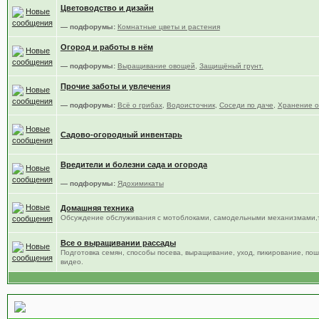
Цветоводство и дизайн
— подфорумы:
Комнатные цветы и растения
Огород и работы в нём
— подфорумы:
Выращивание овощей
,
Защищёный грунт.
Прочие заботы и увлечения
— подфорумы:
Всё о грибах
,
Водоисточник
,
Соседи по даче
,
Хранение о
Садово-огородный инвентарь
Вредители и болезни сада и огорода
— подфорумы:
Ядохимикаты
Домашняя техника
Обсуждение обслуживания с мотоблоками, самодельными механизмами,т
Все о выращивании рассады
Подготовка семян, способы посева, выращивание, уход, пикирование, по
видео.
Место общения