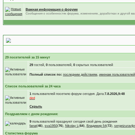
Важная информация о форуме
Сообщения о особенностях форума, изменениях, доработках и другой в
Статистика форума
29 посетителей за 15 минут
29
гостей,
0
пользователей,
0
скрытых пользователей
Полный список по:
последним действиям
,
именам пользователей
Список пользователей за 24 часа
1
пользователей посетило форум сегодня. Дата:
7.8.2026,9:48
ded
Скрыть
Поздравляем с днем рождения:
9
пользователей празднуют сегодня свой день рождения
fanat
(
46
),
sva1950
(
76
),
Nikolay L
(
64
),
Владимир 54
(
72
),
sergeizuravljo
Статистика форума