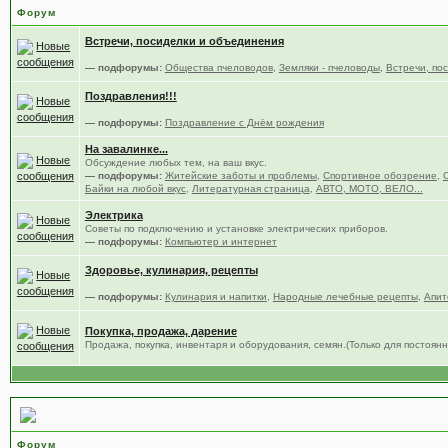
Форум
Встречи, посиделки и объединения
— подфорумы:
Общества пчеловодов
,
Земляки - пчеловоды
,
Встречи, по
Поздравления!!!
— подфорумы:
Поздравление с Днём рождения
На завалинке...
Обсуждение любых тем, на ваш вкус.
— подфорумы:
Житейские заботы и проблемы
,
Спортивное обозрение
,
Байки на любой вкус
,
Литературная страница
,
АВТО, МОТО, ВЕЛО...
Электрика
Советы по подключению и установке электрических приборов.
— подфорумы:
Компьютер и интернет
Здоровье, кулинария, рецепты
— подфорумы:
Кулинария и напитки
,
Народные лечебные рецепты
,
Апит
Покупка, продажа, дарение
Продажа, покупка, инвентаря и оборудования, семян.(Только для постоя
Всё что связано с форумом.
Форум