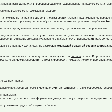
их мнения, взгляды на жизнь, вероисповедание и национальную принадлежность, а так
зания на возможность нахождения такового.
 на похожие по написанию символы и буквы других языков. Преднамеренное нарушени
 вас проблемы с раскладкой - попробуйте воспользоваться сервисами, подобными
tran
ием сокращений или наименования компаний, торговых марок, товаров, и прочего, т.е
конфигурационных файлов, не несущих смысловой нагрузки или не имеющих отношения
риведения содержимого конфигурационного файла следует использовать возможность 
машнюю страницу» сайта, если не размещён
код нашей
обратной ссылки
форума, на
омпаний, связанные с пчеловодством, размещается на
платной
основе. В противном сл
ума) категорически запрещается в любых форумах и темах, за исключением
специали
ие данных правил.
Удаление производится через 6 месяца отсутствия активности, а ник освобождается дл
ми Правилами.
не соответствующие тематике форума, в подходящий форум; закрывать или удалять т
а уважать их труд и соблюдать требования.