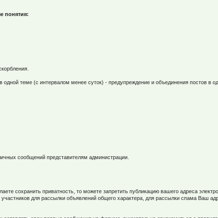
е понятия:
скорбления.
в одной теме (с интервалом менее суток) - предупреждение и объединения постов в од
м личных сообщений представителям администрации.
елаете сохранить приватность, то можете запретить публикацию вашего адреса элек
 участников для рассылки объявлений общего характера, для рассылки спама Ваш ад