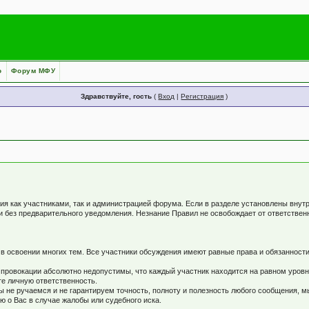
о
Форум МФУ
Здравствуйте, гость
(
Вход
|
Регистрация
)
я как участниками, так и администрацией форума. Если в разделе установлены внут
и без предварительного уведомления. Незнание Правил не освобождает от ответстве
 освоении многих тем. Все участники обсуждения имеют равные права и обязанности
 провокации абсолютно недопустимы, что каждый участник находится на равном уров
те личную ответственность.
не ручаемся и не гарантируем точность, полноту и полезность любого сообщения, м
 о Вас в случае жалобы или судебного иска.