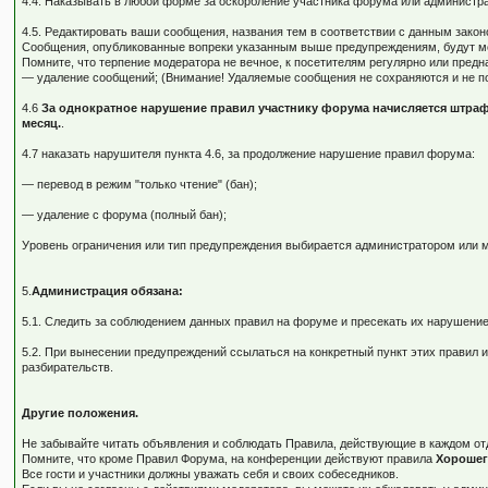
4.4. Наказывать в любой форме за оскорбление участника форума или администр
4.5. Редактировать ваши сообщения, названия тем в соответствии с данным зак
Сообщения, опубликованные вопреки указанным выше предупреждениям, будут мо
Помните, что терпение модератора не вечное, к посетителям регулярно или пред
— удаление сообщений; (Внимание! Удаляемые сообщения не сохраняются и не п
4.6
За однократное нарушение правил участнику форума начисляется штраф
месяц.
.
4.7 наказать нарушителя пункта 4.6, за продолжение нарушение правил форума:
— перевод в режим "только чтение" (бан);
— удаление с форума (полный бан);
Уровень ограничения или тип предупреждения выбирается администратором или м
5.
Администрация обязана:
5.1. Следить за соблюдением данных правил на форуме и пресекать их нарушение
5.2. При вынесении предупреждений ссылаться на конкретный пункт этих правил
разбирательств.
Другие положения.
Не забывайте читать объявления и соблюдать Правила, действующие в каждом от
Помните, что кроме Правил Форума, на конференции действуют правила
Хорошег
Все гости и участники должны уважать себя и своих собеседников.