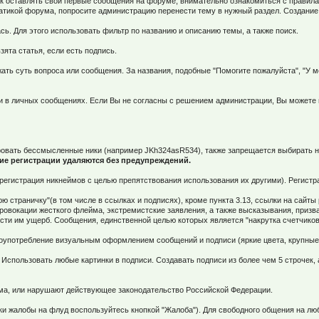
ак оставлять свои первые сообщения на форуме, внимательно ознакомиться с правила
тикой форума, попросите администрацию перенести тему в нужный раздел. Создание 
сь. Для этого использовать фильтр по названию и описанию темы, а также поиск.
зята статья, если есть подпись.
жать суть вопроса или сообщения. За названия, подобные "Помогите пожалуйста", "У 
и в личных сообщениях. Если Вы не согласны с решением администрации, Вы можете 
ировать бессмысленные ники (например JKh324asR534), также запрещается выбирать 
ие регистрации удаляются без предупреждений.
в (регистрация никнеймов с целью препятствования использования их другими). Регис
 страничку"(в том числе в ссылках и подписях), кроме пункта 3.13, ссылки на сайт
Провокации жесткого флейма, экстремистские заявления, а также высказывания, призв
сти им ущерб. Сообщения, единственной целью которых является "накрутка счетчиков
злоупотребление визуальным оформлением сообщений и подписи (яркие цвета, крупны
 Использовать любые картинки в подписи. Создавать подписи из более чем 5 строчек
рума, или нарушают действующее законодательство Российской Федерации.
вки жалобы на флуд воспользуйтесь кнопкой "Жалоба"). Для свободного общения на лю