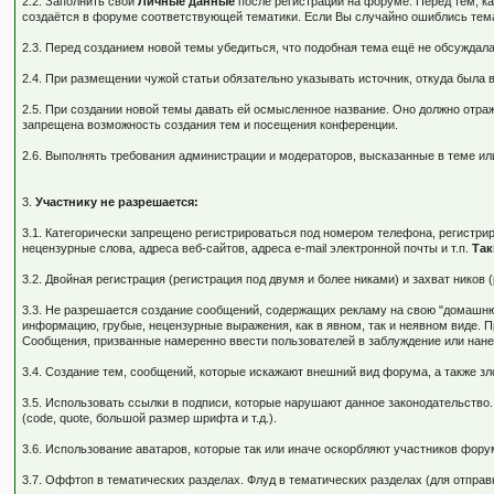
2.2. Заполнить свои
Личные данные
после регистрации на форуме. Перед тем, к
создаётся в форуме соответствующей тематики. Если Вы случайно ошиблись тема
2.3. Перед созданием новой темы убедиться, что подобная тема ещё не обсуждала
2.4. При размещении чужой статьи обязательно указывать источник, откуда была в
2.5. При создании новой темы давать ей осмысленное название. Оно должно отра
запрещена возможность создания тем и посещения конференции.
2.6. Выполнять требования администрации и модераторов, высказанные в теме ил
3.
Участнику не разрешается:
3.1. Категорически запрещено регистрироваться под номером телефона, регистр
нецензурные слова, адреса веб-сайтов, адреса e-mail электронной почты и т.п.
Так
3.2. Двойная регистрация (регистрация под двумя и более никами) и захват нико
3.3. Не разрешается создание сообщений, содержащих рекламу на свою "домашнюю
информацию, грубые, нецензурные выражения, как в явном, так и неявном виде. 
Сообщения, призванные намеренно ввести пользователей в заблуждение или нане
3.4. Создание тем, сообщений, которые искажают внешний вид форума, а также 
3.5. Использовать ссылки в подписи, которые нарушают данное законодательство.
(code, quote, большой размер шрифта и т.д.).
3.6. Использование аватаров, которые так или иначе оскорбляют участников фо
3.7. Оффтоп в тематических разделах. Флуд в тематических разделах (для отпра