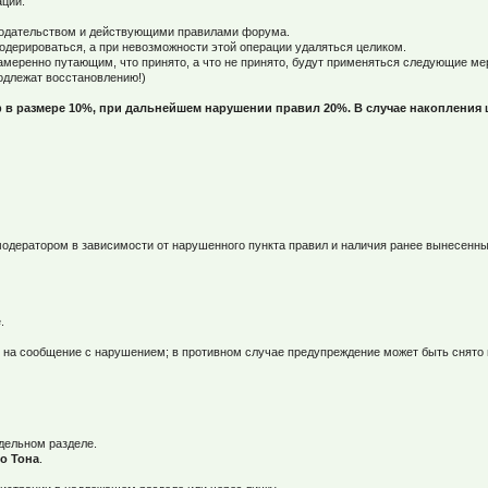
ации.
онодательством и действующими правилами форума.
дерироваться, а при невозможности этой операции удаляться целиком.
намеренно путающим, что принято, а что не принято, будут применяться следующие м
одлежат восстановлению!)
 в размере 10%, при дальнейшем нарушении правил 20%. В случае накопления 
одератором в зависимости от нарушенного пункта правил и наличия ранее вынесенн
.
 и на сообщение с нарушением; в противном случае предупреждение может быть снят
дельном разделе.
о Тона
.