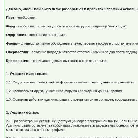
Для того, чтобы вам было легче разобраться в правилах напомним основны
Пост
- сообщение.
Флуд
- сообщение не имеющее смысловой нагрузки, например "вот это да".
Офф-топик
- сообщение не по теме.
Флейм
- слишком активное обсуждение в теме, перерастающее в спор, ругань и о
Оверпостинг
- создание подряд множества ответов. Обычно за два поста подряд 
Кросспостинг
- написание одинаковых постов в разных темах.
1.
Участник имеет право:
1.1. Создать новую тему в любом форуме в соответствии с данными правилами.
1.2. Требовать от других участников форума соблюдения данных правил.
1.3. Оспорить действия администрации, с которыми он не согласен, посредство
2.
Участник обязан:
2.1.При регистрации указать существующий адрес электронной почты. Если Вы ж
Администрация оставляет за собой право использовать адреса электронной почты
можете отказаться в своём профиле.