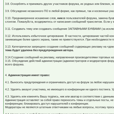
3.8. Оскорблять и принижать других участников форума, их родных или близких, 
3.9. Обсуждение незаконного ПО в любой форме, как прямые, так и косвенные ука
3.10. Преднамеренное искажение слов,
ник
ов пользователей форума, замена букв
слэнгом. Пожалуйста, воздержитесь от написания сообщений транслитом. Если у
3.11. Создавать тему или создавать сообщение ЗАГЛАВНЫМИ БУКВАМИ (за исключен
3.12. Использовать избыточное цитирование. В частности, цитирование частей 
занимающие более одного экрана, также не приветствуются. При необходимости п
3.13. Категорически запрещено создание сообщений содержащих рекламу на «до
тема будет удалена без предупреждения автора.
3.14.Создание сообщений на рекламу, направленная производителями торговых к
3.15. Обсуждение действий администрации (администраторов и модераторов фор
всего форума.
4.
Администрация имеет право:
4.1. Выносить предупреждения и ограничивать доступ на форум за любое нарушен
4.2. Удалять аккаунт участника, не имеющего в конференции ни одного постинга. 
4.3. Удалять или изменять Вашу подпись, ник или аватар в соответствии с данны
Администрация оставляет за собой право переносить темы и отдельные посты, 
конференции; блокировать доступ нарушителей к конференции.
Модераторы не являются штатным ответчиками на любые вопросы, поэтому просьб