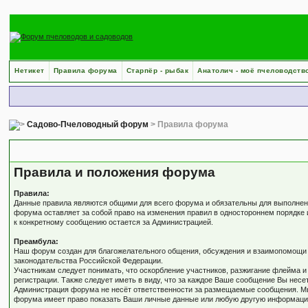
Нетикет
Правила форума
Старпёр - рыбак
Анатолич - моё пчеловодств
Садово-Пчеловодный форум
> Правила форума
Правила форума
Правила и положения форума
Правила:
Данные правила являются общими для всего форума и обязательны для выполнени
форума оставляет за собой право на изменения правил в одностороннем порядке 
к конкретному сообщению остается за Администрацией.
Преамбула:
Наш форум создан для благожелательного общения, обсуждения и взаимопомощи в
законодательства Российской Федерации.
Участникам следует понимать, что оскорбление участников, разжигание флейма и
регистрации. Также следует иметь в виду, что за каждое Ваше сообщение Вы несе
Администрация форума не несёт ответственности за размещаемые сообщения. Мы 
форума имеет право показать Ваши личные данные или любую другую информацию