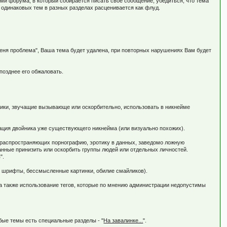
ми форума, в который собирается писать своё сообщение, убедиться, что тема
одинаковых тем в разных разделах расценивается как флуд.
меня проблема", Ваша тема будет удалена, при повторных нарушениях Вам будет
позднее его обжаловать.
ники, звучащие вызывающе или оскорбительно, использовать в никнейме
трация двойника уже существующего никнейма (или визуально похожих).
ы распространяющих порнографию, эротику в данных, заведомо ложную
анные принизить или оскорбить группы людей или отдельных личностей.
".
е шрифты, бессмысленные картинки, обилие смайликов).
, а также использование тегов, которые по мнению администрации недопустимы
бые темы есть специальные разделы - "
На завалинке...
".