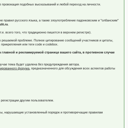
же провокация подобных высказываний и любой переход на личности.
е правил русского языка, а также злоупотребление падонковским и "олбанским"
slit.ru
.
. всего того, что традиционно пишется в верхнем регистре).
 к решаемой проблеме. Полное цитирование сообщений участников и цитаты,
прикрепления или теги code и codebox.
 главной и рекламируемой странице вашего сайта, в противном случае
учае тема будет удалена без предупреждения автора.
зированного форума
, предназначенного для обсуждения всех аспектов работы
я регистрации другим пользователем.
емы, нарушающие установленный порядок и противоречащие правилам