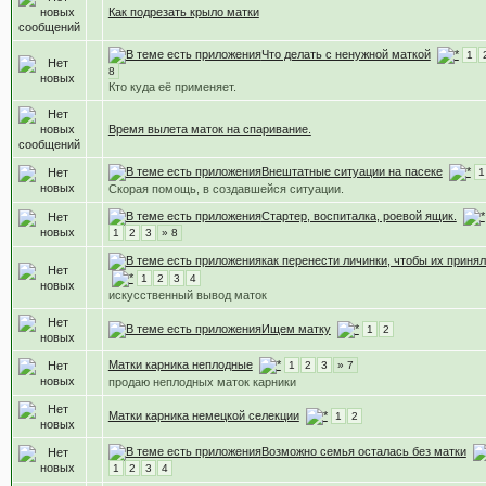
Как подрезать крыло матки
Что делать с ненужной маткой
1
8
Кто куда её применяет.
Время вылета маток на спаривание.
Внештатные ситуации на пасеке
1
Скорая помощь, в создавшейся ситуации.
Стартер, воспиталка, роевой ящик.
1
2
3
» 8
как перенести личинки, чтобы их приня
1
2
3
4
искусственный вывод маток
Ищем матку
1
2
Матки карника неплодные
1
2
3
» 7
продаю неплодных маток карники
Матки карника немецкой селекции
1
2
Возможно семья осталась без матки
1
2
3
4