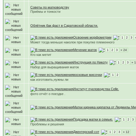
Советы по матководству
Приёмы и тонкости
Облётник бак фаст в Саратовской области.
Освоение морфометрии
1
2
3
Может тогда меньше наколок при покупке племенного
Мечение маток
1
2
3
» 24
Кто как метит
Инструкция по Никоту
1
2
3
» 1
Набор для выращивания маток
восковые мисочки
1
2
как изготовить,нужны ли
Институт пчеловодства Celle.
фото отчёт о поездке .
Матки карника карпатка от Людмилы Ми
Подсадка матки в семью.
1
2
3
Проблемы и решения
Джентерский сот
1
2
3
» 12