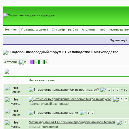
Нетикет
Правила форума
Старпёр - рыбак
Анатолич - моё пчеловодство
Здравствуйт
Садово-Пчеловодный форум
>
Пчеловодство
>
Матководство
3 страниц
1
2
3
>
Матководство
Название темы
Как вывести маток?
1
2
3
» 69
Заселение микро-нуклеусов
1
2
положительный эксперимент
матки
1
2
Матки карники от ГА Галкиной Краснодарский край Майкоп
1
отзывы пчеловодов