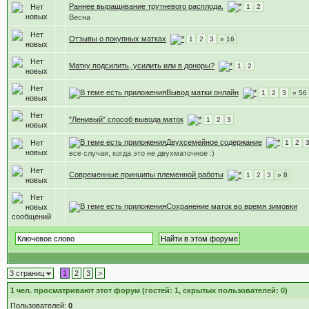
Раннее выращивание трутневого расплода.
1
2
Весна
Отзывы о покупных матках
1
2
3
» 16
Матку подсилить, усилить или в доноры?
1
2
Вывод матки онлайн
1
2
3
» 56
"Ленивый" способ вывода маток
1
2
3
Двухсемейное содержание
1
2
все случаи, когда это не двухматочное :)
Современные принципы племенной работы
1
2
3
» 8
Сохранение маток во время зимовки
3 страниц
1
2
3
>
1
чел. просматривают этот форум (гостей: 1, скрытых пользователей: 0)
Пользователей:
0