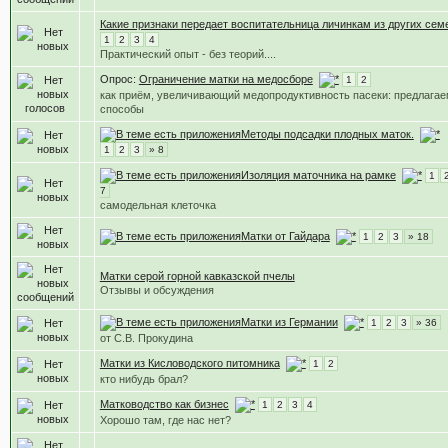
Какие признаки передает воспитательница личинкам из других сем
1
2
3
4
Практический опыт - без теорий....
Опрос:
Ограничение матки на медосборе
1
2
как приём, увеличивающий медопродуктивность пасеки: предлага
способы
Методы подсадки плодных маток.
1
2
3
» 8
Изоляция маточника на рамке
1
7
самодельная клеточка
Матки от Гайдара
1
2
3
» 18
Матки серой горной кавказской пчелы
Отзывы и обсуждения
Матки из Германии
1
2
3
» 36
от С.В. Прокудина
Матки из Кисловодского питомника
1
2
кто нибудь брал?
Матководство как бизнес
1
2
3
4
Хорошо там, где нас нет?