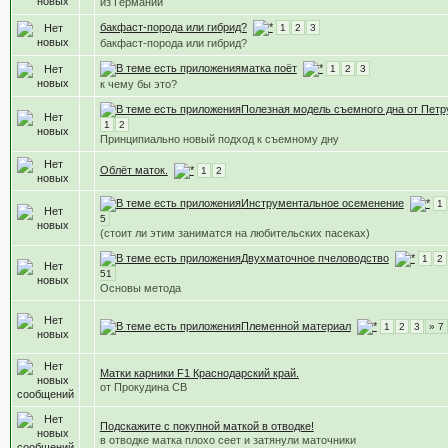
из Германии
бакфаст-порода или гибрид?
1
2
3
бакфаст-порода или гибрид?
матка поёт
1
2
3
к чему бы это?
Полезная модель съемного дна от Петр
1
2
Принципиально новый подход к съемному дну
Облёт маток.
1
2
Инструментальное осеменение
1
5
(стоит ли этим заниматся на любительских пасеках)
Двухматочное пчеловодство
1
2
51
Основы метода
Племенной материал
1
2
3
» 7
Матки карники F1 Краснодарский край.
от Прокудина СВ
Подскажите с покупной маткой в отводке!
в отводке матка плохо сеет и затянули маточники