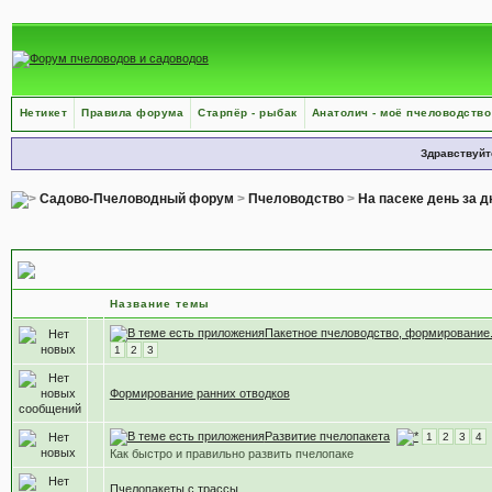
Нетикет
Правила форума
Старпёр - рыбак
Анатолич - моё пчеловодство
Здравствуйт
Садово-Пчеловодный форум
>
Пчеловодство
>
На пасеке день за 
Пакетное пчеловодство
Название темы
Пакетное пчеловодство, формирование
1
2
3
Формирование ранних отводков
Развитие пчелопакета
1
2
3
4
Как быстро и правильно развить пчелопаке
Пчелопакеты с трассы