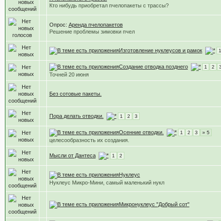
Кто нибудь приобретал пчелопакеты с трассы?
Опрос:
Аренда пчелопакетов
Решение проблемы зимовки пчел
Изготовление нуклеусов и рамок
Создание отводка позднего
1
2
Точней 20 июня
Без сотовые пакеты.
Пора делать отводки.
1
2
3
Осенние отводки.
1
2
3
» 5
целесообразность их создания.
Мысли от Дантеса
1
2
Нуклеус
Нуклеус Микро-Мини, самый маленький нукл
Микронуклеус "Добрый сот"