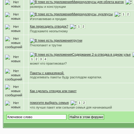
Микронуклеусы для облета маток
размеры и конструкции
Микронуклеусы, нуклеусы
1
2
Изготавливаю и продаю
Как пересадить отводок?
1
2
Подскажите неопытному
трутни
Пчелопакет и трутни
Содержание 2-а отводка в одном улье
1
2
3
4
может кто практиковал?
Пакеты с кавказянкой.
подсиливать пакеты буду расплодом карпатки.
Как сделать отводок или пакет
помогите выбрать семью
1
2
что лучше пакет или сильная семья для начинаюшей