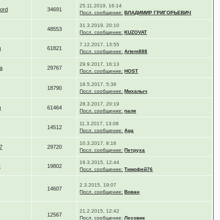
25.11.2019, 16:14
nord
34691
Посл. сообщение:
ВЛАДИМИР ГРИГОРЬЕВИЧ
31.3.2019, 20:10
48553
Посл. сообщение:
KUZOVAT
7.12.2017, 13:55
ч
61821
Посл. сообщение:
Artem888
29.9.2017, 16:13
а
29767
Посл. сообщение:
HOST
18.5.2017, 5:38
18790
Посл. сообщение:
Михалыч
28.3.2017, 20:19
ч
61464
Посл. сообщение:
паля
11.3.2017, 13:08
14512
Посл. сообщение:
Aga
10.3.2017, 8:16
7
29720
Посл. сообщение:
Петруха
19.3.2015, 12:44
к
19802
Посл. сообщение:
Тимофей76
2.3.2015, 19:07
14607
Посл. сообщение:
Вован
21.2.2015, 12:42
12567
Посл. сообщение:
Лесовик