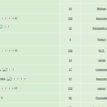
14
Iljichpav
1
2
3
» 11
152
Анатоли
1
2
22
Konstantin.
4
Ромыч
1
2
3
» 16
225
Ю.П.
14
rashid
ь.
1
2
17
старател
улья.
1
2
3
4
47
Анатоли
1
2
3
» 15
222
сансет
» 6
85
Пчелоф