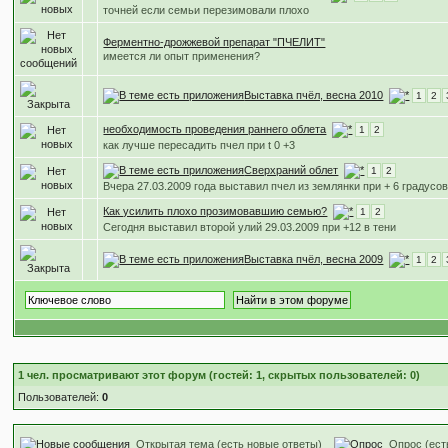
точней если семьи перезимовали плохо
Ферментно-дрожжевой препарат "ПЧЕЛИТ"
имеется ли опыт применения?
Выставка пчёл, весна 2010
1
2
необходимость проведения раннего облета
1
2
как лучше пересадить пчел при t 0 +3
Сверхраний облет
1
2
Вчера 27.03.2009 года выставил пчел из землянки при + 6 градусо
Как усилить плохо прозимовавшию семью?
1
2
Сегодня выставил второй улий 29.03.2009 при +12 в тени
Выставка пчёл, весна 2009
1
2
1
чел. просматривают этот форум (гостей: 1, скрытых пользователей: 0)
Пользователей:
0
Открытая тема (есть новые ответы)
Опрос (ест