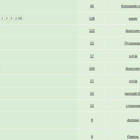
45
Konstantin.
1
2
3
» 10
138
варяг
122
Анатоли
23
Пузенков
17
syl-la
104
Анатоли
17
syl-la
24
gennadi-0
14
странни
8
флорик
8
Равиль