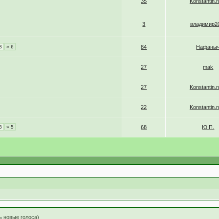
35
Konstantin.
3
владимир2
3
» 6
84
Нафаны
27
mak
27
Konstantin.
в
22
Konstantin.
3
» 5
68
Ю.П.
ь новые голоса)