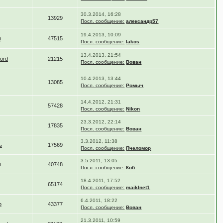
30.3.2014, 16:28
13929
Посл. сообщение:
александр57
19.4.2013, 10:09
ч
47515
Посл. сообщение:
lakos
13.4.2013, 21:54
nord
21215
Посл. сообщение:
Вован
10.4.2013, 13:44
13085
Посл. сообщение:
Ромыч
14.4.2012, 21:31
57428
Посл. сообщение:
Nikon
23.3.2012, 22:14
17835
Посл. сообщение:
Вован
3.3.2012, 11:38
ь
17569
Посл. сообщение:
Пчеломор
3.5.2011, 13:05
ч
40748
Посл. сообщение:
Коб
18.4.2011, 17:52
65174
Посл. сообщение:
maiklnet1
6.4.2011, 18:22
ф
43377
Посл. сообщение:
Вован
21.3.2011, 10:59