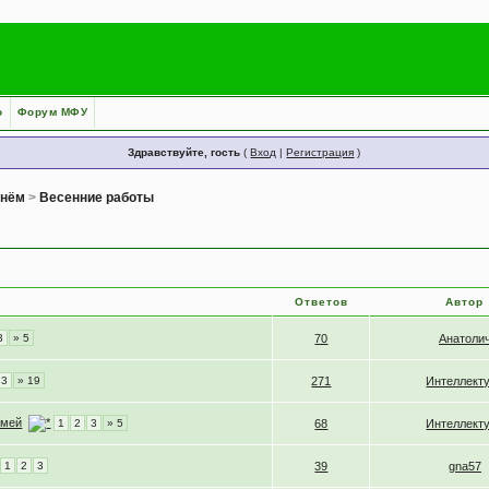
о
Форум МФУ
Здравствуйте, гость
(
Вход
|
Регистрация
)
днём
>
Весенние работы
Ответов
Автор
3
» 5
70
Анатоли
3
» 19
271
Интеллект
емей
1
2
3
» 5
68
Интеллект
1
2
3
39
gna57