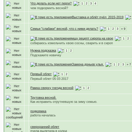
Что делать если нет перги?
1
2
3
4
чем подкормить весной?
Выставка и облёт пчёл_2015-2019
Семьи "слабаки" весной, что с ними делать?
1
2
3
» 9
ищу рецепт сиропа на хвое
1
2
собираюсь измельчить хвою сосны, сварить и в сироп
Нужна подсказка
1
2
Подскажите новичку
Замена доньев улья.
1
2
3
» 7
Первый облет
1
2
Первый облет 05 03 2017
Рамка сверху гнезда весной
1
2
Трутовка весной.
Как исправить отрутневшую за зиму семью.
подкормка
работа началась
сверхранний облет
пчела вылетила в холод