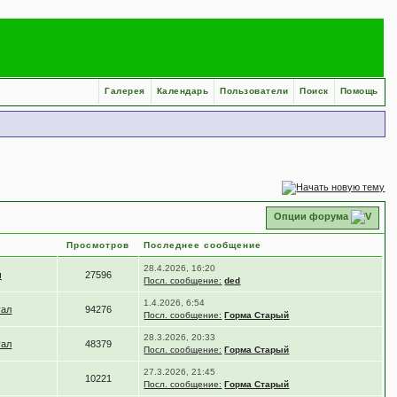
Галерея
Календарь
Пользователи
Поиск
Помощь
Опции форума
Просмотров
Последнее сообщение
28.4.2026, 16:20
ч
27596
Посл. сообщение:
ded
1.4.2026, 6:54
уал
94276
Посл. сообщение:
Горма Старый
28.3.2026, 20:33
уал
48379
Посл. сообщение:
Горма Старый
27.3.2026, 21:45
10221
Посл. сообщение:
Горма Старый