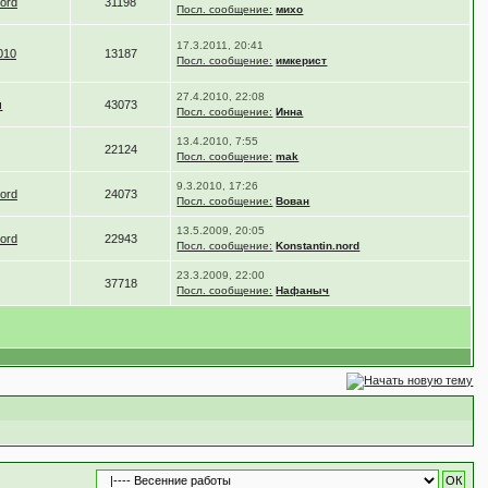
nord
31198
Посл. сообщение:
михо
17.3.2011, 20:41
010
13187
Посл. сообщение:
имкерист
27.4.2010, 22:08
ч
43073
Посл. сообщение:
Инна
13.4.2010, 7:55
22124
Посл. сообщение:
mak
9.3.2010, 17:26
nord
24073
Посл. сообщение:
Вован
13.5.2009, 20:05
nord
22943
Посл. сообщение:
Konstantin.nord
23.3.2009, 22:00
37718
Посл. сообщение:
Нафаныч