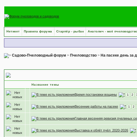
Нетикет
Правила форума
Старпёр - рыбак
Анатолич - моё пчеловодств
Садово-Пчеловодный форум
>
Пчеловодство
>
На пасеке день за 
Весенние работы
Название темы
Время постановки вощины
1
2
Весенние работы на пасеке
1
2
Главная весенняя ревизия пчелиных с
Выставка и облёт пчёл_2020-2026