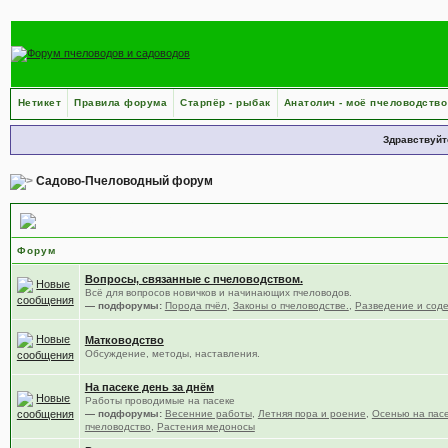
Нетикет
Правила форума
Старпёр - рыбак
Анатолич - моё пчеловодство
Здравствуйт
Садово-Пчеловодный форум
Пчеловодство
Форум
Вопросы, связанные с пчеловодством.
Всё для вопросов новичков и начинающих пчеловодов.
— подфорумы:
Порода пчёл
,
Законы о пчеловодстве.
,
Разведение и сод
Матководство
Обсуждение, методы, наставления.
На пасеке день за днём
Работы проводимые на пасеке
— подфорумы:
Весенние работы
,
Летняя пора и роение
,
Осенью на пас
пчеловодство
,
Растения медоносы