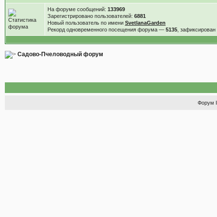
На форуме сообщений:
133969
Зарегистрировано пользователей:
6881
Новый пользователь по имени
SvetlanaGarden
Рекорд одновременного посещения форума —
5135
, зафиксирова
Садово-Пчеловодный форум
Форум