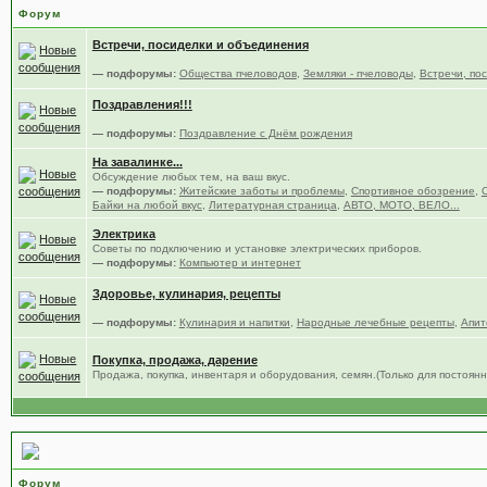
Форум
Встречи, посиделки и объединения
— подфорумы:
Общества пчеловодов
,
Земляки - пчеловоды
,
Встречи, по
Поздравления!!!
— подфорумы:
Поздравление с Днём рождения
На завалинке...
Обсуждение любых тем, на ваш вкус.
— подфорумы:
Житейские заботы и проблемы
,
Спортивное обозрение
,
Байки на любой вкус
,
Литературная страница
,
АВТО, МОТО, ВЕЛО...
Электрика
Советы по подключению и установке электрических приборов.
— подфорумы:
Компьютер и интернет
Здоровье, кулинария, рецепты
— подфорумы:
Кулинария и напитки
,
Народные лечебные рецепты
,
Апит
Покупка, продажа, дарение
Продажа, покупка, инвентаря и оборудования, семян.(Только для постоя
Всё что связано с форумом.
Форум