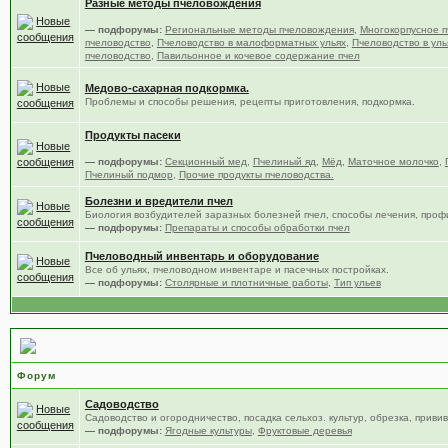
Разные методы пчеловождения
— подфорумы:
Региональные методы пчеловождения
,
Многокорпусное п
пчеловодство
,
Пчеловодство в малоформатных ульях
,
Пчеловодство в уль
пчеловодство
,
Павильонное и кочевое содержание пчел
Медово-сахарная подкормка.
Проблемы и способы решения, рецепты приготовления, подкормка.
Продукты пасеки
— подфорумы:
Секционный мед
,
Пчелиный яд
,
Мёд
,
Маточное молочко
,
Пчелиный подмор
,
Прочие продукты пчеловодства.
Болезни и вредители пчел
Биология возбудителей заразных болезней пчел, способы лечения, проф
— подфорумы:
Препараты и способы обработки пчел
Пчеловодный инвентарь и оборудование
Все об ульях, пчеловодном инвентаре и пасечных постройках.
— подфорумы:
Столярные и плотничные работы
,
Тип ульев
Сад, цветы и огород
Форум
Садоводство
Садоводство и огородничество, посадка сельхоз. культур, обрезка, привив
— подфорумы:
Ягодные культуры
,
Фруктовые деревья