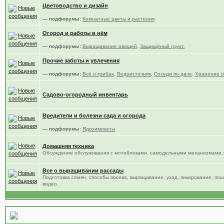
Цветоводство и дизайн
— подфорумы:
Комнатные цветы и растения
Огород и работы в нём
— подфорумы:
Выращивание овощей
,
Защищёный грунт.
Прочие заботы и увлечения
— подфорумы:
Всё о грибах
,
Водоисточник
,
Соседи по даче
,
Хранение о
Садово-огородный инвентарь
Вредители и болезни сада и огорода
— подфорумы:
Ядохимикаты
Домашняя техника
Обсуждение обслуживания с мотоблоками, самодельными механизмами,т
Все о выращивании рассады
Подготовка семян, способы посева, выращивание, уход, пикирование, по
видео.
Место общения