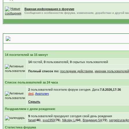
Важная информация о форуме
Сообщения о особенностях форума, изменениях, доработках и другой в
Статистика форума
14 посетителей за 15 минут
14
гостей,
0
пользователей,
0
скрытых пользователей
Полный список по:
последним действиям
,
именам пользователей
Список пользователей за 24 часа
2
пользователей посетило форум сегодня. Дата:
7.8.2026,17:36
ded
,
Анатолич
Скрыть
Поздравляем с днем рождения:
9
пользователей празднуют сегодня свой день рождения
fanat
(
46
),
sva1950
(
76
),
Nikolay L
(
64
),
Владимир 54
(
72
),
sergeizuravljo
Статистика форума