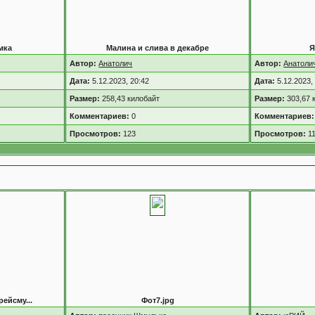
мка
Малина и слива в декабре
Я
Автор:
Анатолич
Автор:
Анатоли
Дата:
5.12.2023, 20:42
Дата:
5.12.2023,
Размер:
258,43 килобайт
Размер:
303,67 
Комментариев:
0
Комментариев:
Просмотров:
123
Просмотров:
1
ейсму...
Фот7.jpg