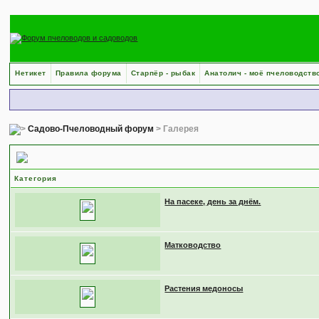
Нетикет
Правила форума
Старпёр - рыбак
Анатолич - моё пчеловодств
Садово-Пчеловодный форум
> Галерея
Галереи
Категория
На пасеке, день за днём.
Матководство
Растения медоносы