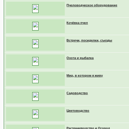
Пчеловодческое оборудование
Кочёвка пчел
Встречи, посиделки, съезды
Охота и рыбалка
Мир, в котором я живу
Садоводство
Цветоводство
Растениеводство и Огород