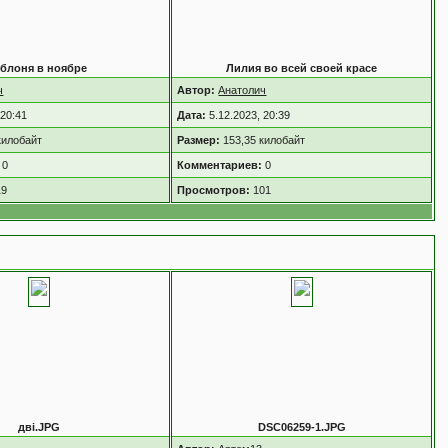
блоня в ноябре
Лилия во всей своей красе
ч
Автор:
Анатолич
 20:41
Дата:
5.12.2023, 20:39
килобайт
Размер:
153,35 килобайт
0
Комментариев:
0
19
Просмотров:
101
дві.JPG
DSC06259-1.JPG