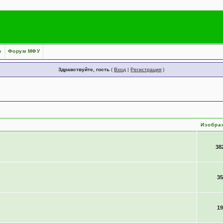
о
Форум МФУ
Здравствуйте, гость
(
Вход
|
Регистрация
)
Изобра
38
35
19