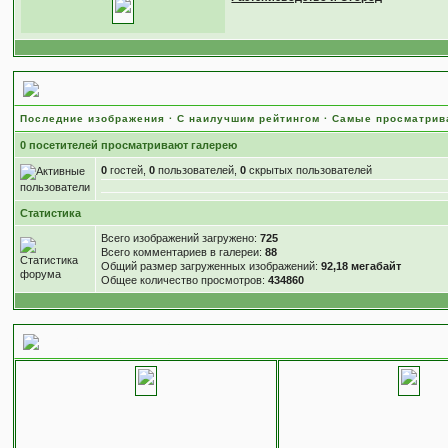
Статистика
Последние изображения
·
С наилучшим рейтингом
·
Самые просматри
0 посетителей просматривают галерею
0
гостей,
0
пользователей,
0
скрытых пользователей
Статистика
Всего изображений загружено:
725
Всего комментариев в галереи:
88
Общий размер загруженных изображений:
92,18 мегабайт
Общее количество просмотров:
434860
5 последних изображений