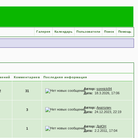
Галерея
Календарь
Пользователи
Поиск
Помощь
жений
Комментариев
Последняя информация
Автор:
sonnick84
2
31
Дата:
18.3.2026, 17:06
Автор:
Анатолич
3
Дата:
24.12.2023, 22:19
Автор:
ДрЮН
1
Дата:
2.2.2011, 17:04