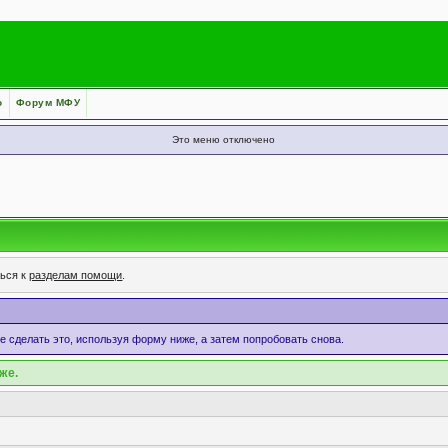
о
Форум МФУ
Это меню отключено
ться к
разделам помощи
.
те сделать это, используя форму ниже, а затем попробовать снова.
же.