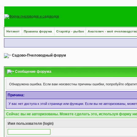
Нетикет
Правила форума
Старпёр - рыбак
Анатолич - моё пчеловодств
Садово-Пчеловодный форум
Сообщение форума
Обнаружена ошибка. Если вам неизвестны причины ошибки, попробуйте обрати
Причина:
У вас нет доступа к этой странице или функции. Если вы не авторизованы, може
Сейчас вы не авторизованы. Можете сделать это, используя форму ни
Имя пользователя (login)