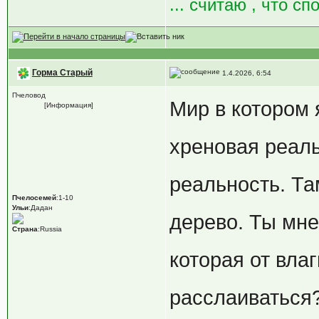
... считаю , что сп
Горма Старый
1.4.2026, 6:54
Пчеловод
Мир в котором 
[Информация]
хреновая реаль
реальность. Та
Пчелосемей
:1-10
Ульи
:Дадан
дерево. Ты мн
Страна
:Russia
которая от вла
расслаиваться?