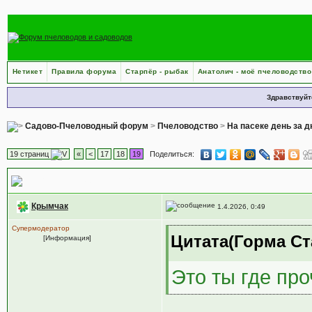
Нетикет
Правила форума
Старпёр - рыбак
Анатолич - моё пчеловодство
Здравствуйт
Садово-Пчеловодный форум
>
Пчеловодство
>
На пасеке день за 
19 страниц
«
<
17
18
19
Поделиться:
Весенние работы на пасеке
Крымчак
1.4.2026, 0:49
Супермодератор
Цитата(Горма Ст
[Информация]
Это ты где пр