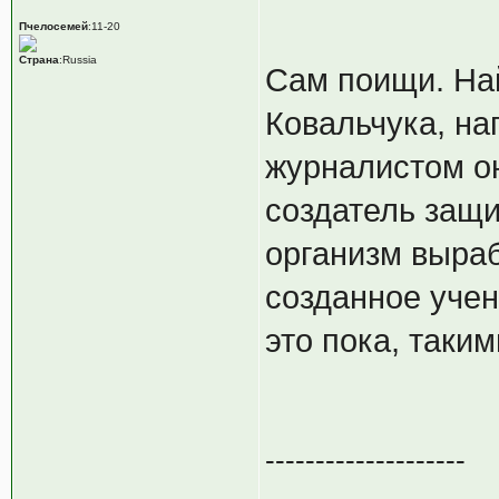
Пчелосемей
:11-20
Страна
:Russia
Сам поищи. На
Ковальчука, на
журналистом он
создатель защи
организм выраб
созданное учен
это пока, таки
--------------------