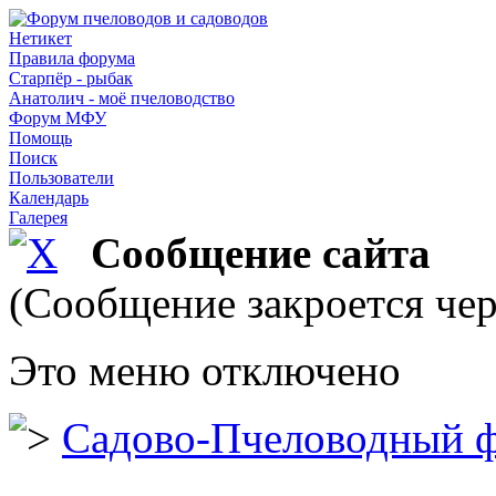
Нетикет
Правила форума
Старпёр - рыбак
Анатолич - моё пчеловодство
Форум МФУ
Помощь
Поиск
Пользователи
Календарь
Галерея
Сообщение сайта
(Сообщение закроется чер
Это меню отключено
Садово-Пчеловодный 