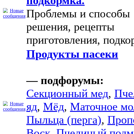
подкормка.
Проблемы и способы
решения, рецепты
приготовления, подко
Продукты пасеки
— подфорумы:
Секционный мед
,
Пче
яд
,
Мёд
,
Маточное мо
Пыльца (перга)
,
Проп
Воск
,
Пчелиный подм