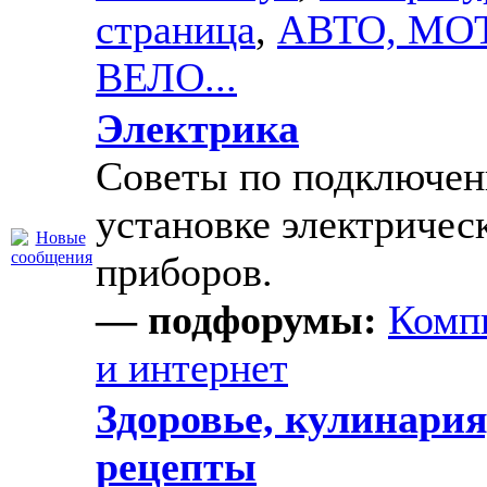
страница
,
АВТО, МО
ВЕЛО...
Электрика
Советы по подключе
установке электричес
приборов.
— подфорумы:
Комп
и интернет
Здоровье, кулинария
рецепты