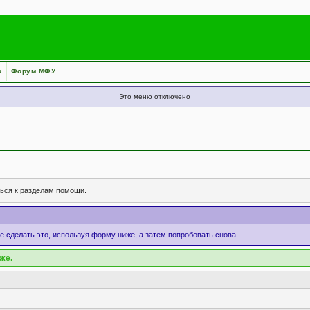
о
Форум МФУ
Это меню отключено
ться к
разделам помощи
.
те сделать это, используя форму ниже, а затем попробовать снова.
же.