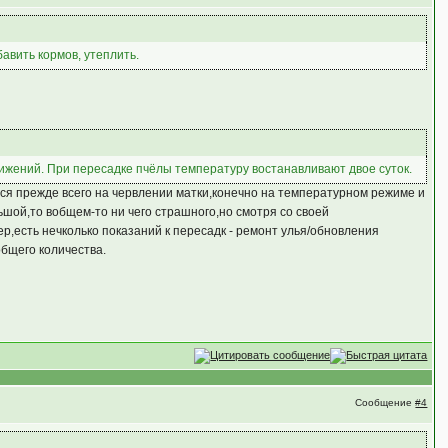
авить кормов, утеплить.
вижений. При пересадке пчёлы температуру востанавливают двое суток.
ется прежде всего на червлении матки,конечно на температурном режиме и
ьшой,то вобщем-то ни чего страшного,но смотря со своей
р,есть нечколько показаний к пересадк - ремонт улья/обновления
общего количества.
Сообщение
#4