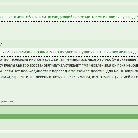
тараюсь в день облета или на следующий пересадить семьи в чистые ульи, доб
и..??? Если зимовка прошла благополучно не нужно делать никаких лишних д
,но что пересадка многое нарушает в пчелиной жизни,это точно. Она сказыва
уру пчелы быстро восстановят,матка устаканит тмп червления,а он пока небол
й
- если нет необходимости в пересадке,то зчем ее делать? Для меня наприме
емьи,сырость или плесень в гнезде после зимовки,но это еденицы семей от 
воровства.