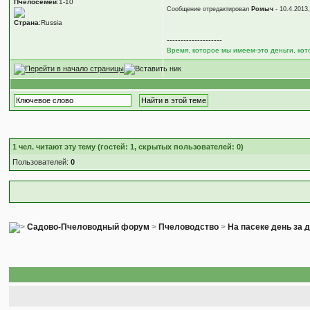
Пчелосемей
:1-10
Сообщение отредактировал
Ромыч
- 10.4.2013
Страна
:Russia
--------------------
Время, которое мы имеем-это деньги, ко
1
чел. читают эту тему (гостей: 1, скрытых пользователей: 0)
Пользователей:
0
Садово-Пчеловодный форум
>
Пчеловодство
>
На пасеке день за 