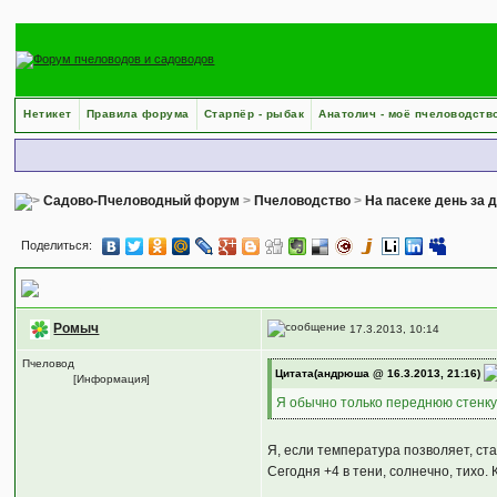
Нетикет
Правила форума
Старпёр - рыбак
Анатолич - моё пчеловодств
Садово-Пчеловодный форум
>
Пчеловодство
>
На пасеке день за 
Поделиться:
Пересадить семьи в чистые ульи
Ромыч
17.3.2013, 10:14
Пчеловод
Цитата(андрюша @ 16.3.2013, 21:16)
[Информация]
Я обычно только переднюю стенку 
Я, если температура позволяет, ст
Сегодня +4 в тени, солнечно, тихо