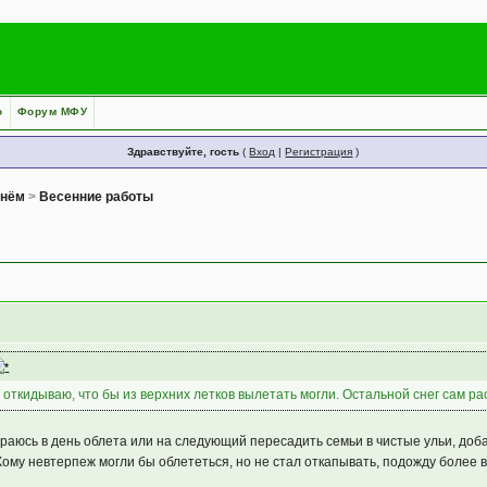
о
Форум МФУ
Здравствуйте, гость
(
Вход
|
Регистрация
)
днём
>
Весенние работы
откидываю, что бы из верхних летков вылетать могли. Остальной снег сам ра
араюсь в день облета или на следующий пересадить семьи в чистые ульи, доба
. Кому невтерпеж могли бы облететься, но не стал откапывать, подожду более