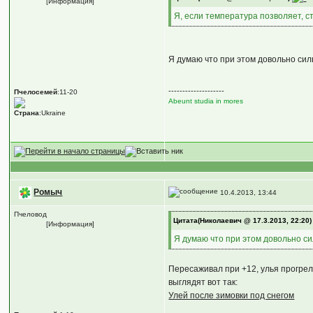
[Информация]
Я, если температура позволяет, с
Я думаю что при этом довольно сил
--------------------
Пчелосемей
:11-20
Abeunt studia in mores
Страна
:Ukraine
Ромыч
10.4.2013, 13:44
Пчеловод
Цитата(Николаевич @ 17.3.2013, 22:20
[Информация]
Я думаю что при этом довольно си
Пересаживал при +12, улья прогрел
выглядят вот так:
Улей после зимовки под снегом