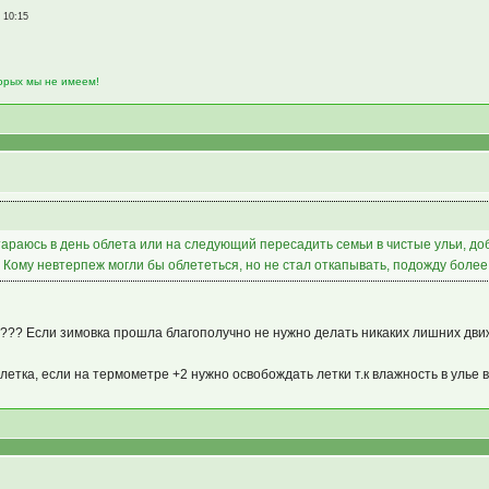
, 10:15
торых мы не имеем!
тараюсь в день облета или на следующий пересадить семьи в чистые ульи, доб
о. Кому невтерпеж могли бы облететься, но не стал откапывать, подожду боле
.??? Если зимовка прошла благополучно не нужно делать никаких лишних дви
 летка, если на термометре +2 нужно освобождать летки т.к влажность в улье 