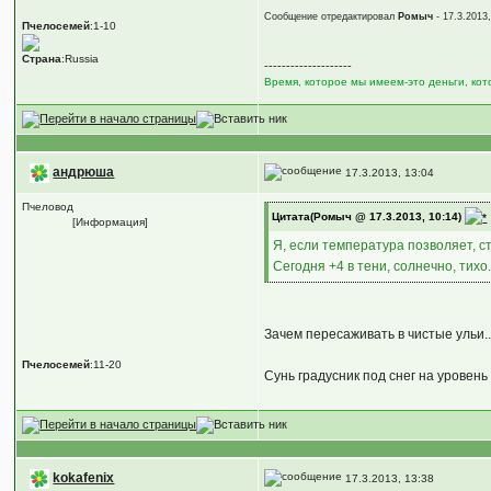
Сообщение отредактировал
Ромыч
- 17.3.2013
Пчелосемей
:1-10
Страна
:Russia
--------------------
Время, которое мы имеем-это деньги, ко
андрюша
17.3.2013, 13:04
Пчеловод
Цитата(Ромыч @ 17.3.2013, 10:14)
[Информация]
Я, если температура позволяет, с
Сегодня +4 в тени, солнечно, тих
Зачем пересаживать в чистые ульи.
Пчелосемей
:11-20
Сунь градусник под снег на уровень
kokafenix
17.3.2013, 13:38