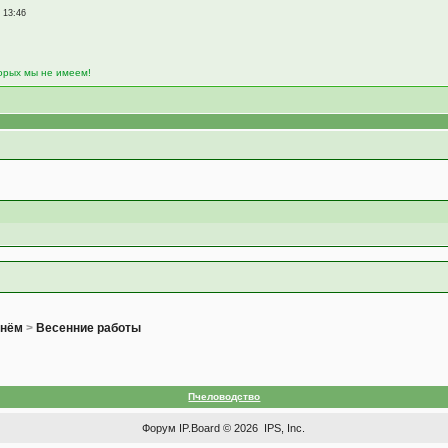
, 13:46
торых мы не имеем!
днём
>
Весенние работы
Пчеловодство
Форум
IP.Board
© 2026
IPS, Inc
.