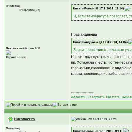
Пчеловод
Цитата(Ромыч @ 17.3.2013, 11:14)
[Информация]
Я, если температура позволяет, с
Прав
андрюша
Цитата(андрюша @ 17.3.2013, 14:04)
Пчелосемей
:более 100
Зачем пересаживать в чистые уль
На счет двух суток сильно сказано
Страна
:Russia
пр. Хотя,если учесть,что температ
колокольни,соглашаюсь с
андрюше
краски,прошлогодние заболевания с
--------------------
Жадность - не глупость. Простота - хуже 
Николаевич
17.3.2013, 21:20
Пчеловод
Цитата(Ромыч @ 17.3.2013, 9:14)