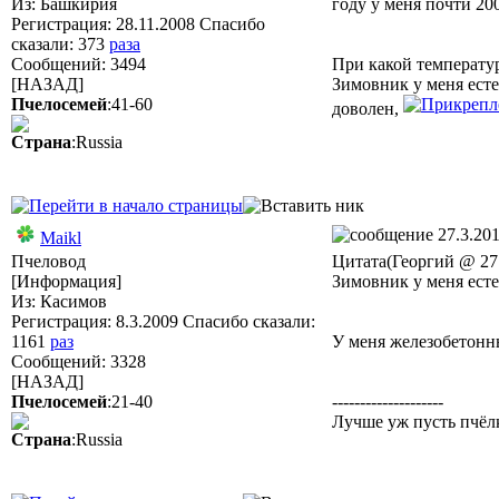
Из: Башкирия
году у меня почти 20
Регистрация: 28.11.2008 Спасибо
сказали:
373
раза
Сообщений: 3494
При какой температу
[НАЗАД]
Зимовник у меня есте
Пчелосемей
:41-60
доволен,
Страна
:Russia
27.3.201
Maikl
Пчеловод
Цитата(Георгий @ 27.
[Информация]
Зимовник у меня ест
Из: Касимов
Регистрация: 8.3.2009 Спасибо сказали:
1161
раз
У меня железобетонный
Сообщений: 3328
[НАЗАД]
Пчелосемей
:21-40
--------------------
Лучше уж пусть пчёлк
Страна
:Russia