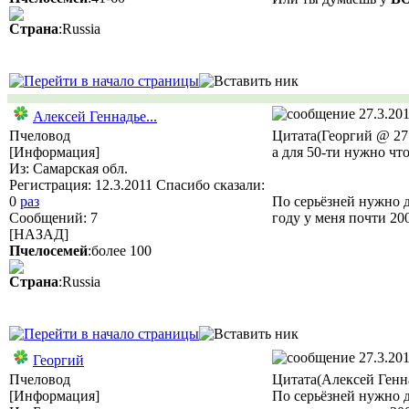
Страна
:Russia
27.3.201
Алексей Геннадье...
Пчеловод
Цитата(Георгий @ 27.
[Информация]
а для 50-ти нужно чт
Из: Самарская обл.
Регистрация: 12.3.2011 Спасибо сказали:
0
раз
По серьёзней нужно д
Сообщений: 7
году у меня почти 20
[НАЗАД]
Пчелосемей
:более 100
Страна
:Russia
27.3.201
Георгий
Пчеловод
Цитата(Алексей Генна
[Информация]
По серьёзней нужно д