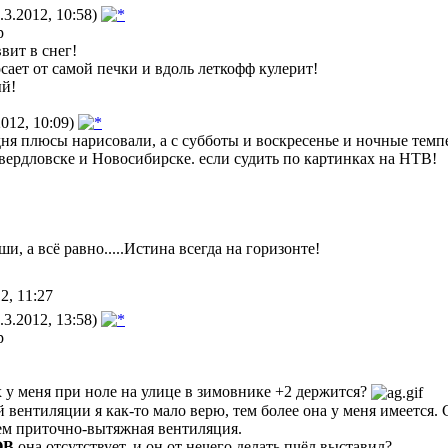
3.2012, 10:58)
р
вит в снег!
сает от самой печки и вдоль леткофф кулерит!
ый!
012, 10:09)
дня плюсы нарисовали, а с субботы и воскресенье и ночные те
вердловске и Новосибирске. если судить по картинках на НТВ!
ши, а всё равно.....Истина всегда на горизонте!
2, 11:27
3.2012, 13:58)
р
 у меня при ноле на улице в зимовнике +2 держится?
й вентиляции я как-то мало верю, тем более она у меня имеется.
чем приточно-вытяжная вентиляция.
ОВ
она отсутствует, и он от нечего делать пчёл выставил?