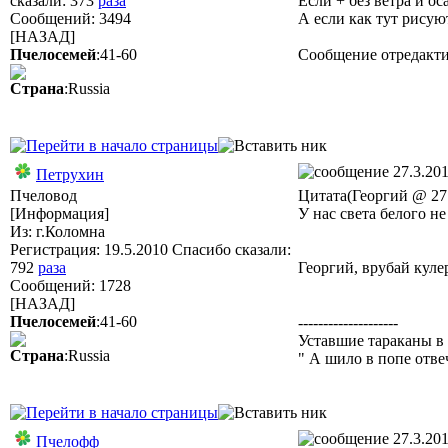
сказали:
373
раза
Если + без ветра и ос
Сообщений: 3494
А если как тут рисую
[НАЗАД]
Пчелосемей
:41-60
Сообщение отредакт
Страна
:Russia
27.3.201
Петрухин
Пчеловод
Цитата(Георгий @ 27.
[Информация]
У нас света белого н
Из: г.Коломна
Регистрация: 19.5.2010 Спасибо сказали:
792
раза
Георгий, врубай кул
Сообщений: 1728
[НАЗАД]
Пчелосемей
:41-60
--------------------
Уставшие тараканы в г
Страна
:Russia
" А шило в попе отве
27.3.201
Пчелофф