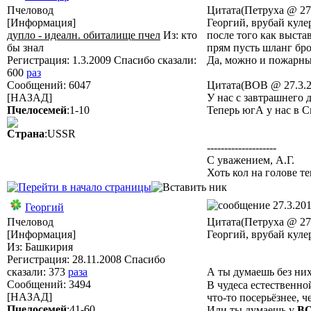
Пчеловод
Цитата(Петруха @ 27.
[Информация]
Георгий, врубай куле
дупло - идеалн. обиталище пчел
Из: кто
после того как выстав
бы знал
прям пусть шланг бро
Регистрация: 1.3.2009 Спасибо сказали:
Да, можно и пожарн
600
раз
Сообщений: 6047
Цитата(ВОВ @ 27.3.2
[НАЗАД]
У нас с завтрашнего 
Пчелосемей
:1-10
Теперь югА у нас в С
Страна
:USSR
--------------------
С уважением, А.Г.
Хоть кол на голове те
27.3.201
Георгий
Пчеловод
Цитата(Петруха @ 27.
[Информация]
Георгий, врубай куле
Из: Башкирия
Регистрация: 28.11.2008 Спасибо
сказали:
373
раза
А ты думаешь без них
Сообщений: 3494
В чудеса естественно
[НАЗАД]
что-то посерьёзнее, 
Пчелосемей
:41-60
Или ты думаешь у
В