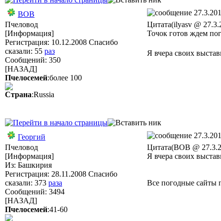
27.3.201
ВОВ
Пчеловод
Цитата(ilyasv @ 27.3.
[Информация]
Точок готов ждем пог
Регистрация: 10.12.2008 Спасибо
сказали:
55
раз
Я вчера своих выстав
Сообщений: 350
[НАЗАД]
Пчелосемей
:более 100
Страна
:Russia
27.3.201
Георгий
Пчеловод
Цитата(ВОВ @ 27.3.2
[Информация]
Я вчера своих выстав
Из: Башкирия
Регистрация: 28.11.2008 Спасибо
сказали:
373
раза
Все погодные сайты п
Сообщений: 3494
[НАЗАД]
Пчелосемей
:41-60