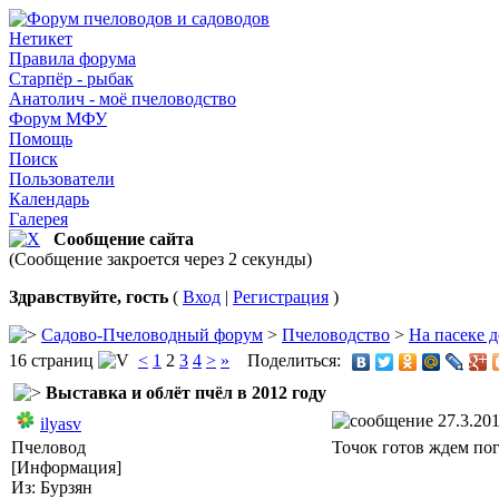
Нетикет
Правила форума
Старпёр - рыбак
Анатолич - моё пчеловодство
Форум МФУ
Помощь
Поиск
Пользователи
Календарь
Галерея
Сообщение сайта
(Сообщение закроется через 2 секунды)
Здравствуйте, гость
(
Вход
|
Регистрация
)
Садово-Пчеловодный форум
>
Пчеловодство
>
На пасеке д
16 страниц
<
1
2
3
4
>
»
Поделиться:
Выставка и облёт пчёл в 2012 году
27.3.201
ilyasv
Пчеловод
Точок готов ждем пог
[Информация]
Из: Бурзян