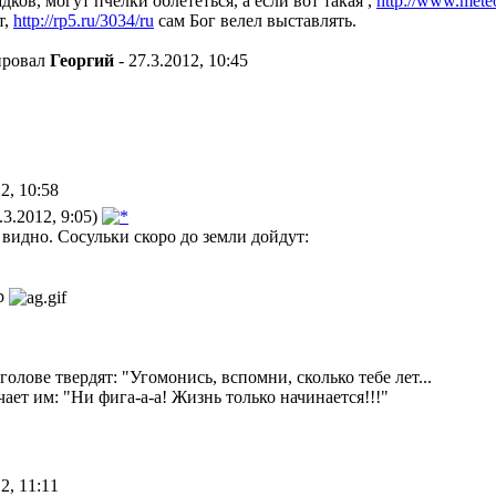
адков, могут пчёлки облететься, а если вот такая ,
http://www.meteo
т,
http://rp5.ru/3034/ru
сам Бог велел выставлять.
ировал
Георгий
- 27.3.2012, 10:45
2, 10:58
3.2012, 9:05)
е видно. Сосульки скоро до земли дойдут:
ер
олове твердят: "Угомонись, вспомни, сколько тебе лет...
чает им: "Ни фига-а-а! Жизнь только начинается!!!"
2, 11:11