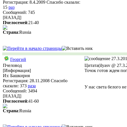
Регистрация: 8.4.2009 Спасибо сказали:
15
раз
Сообщений: 745
[НАЗАД]
Пчелосемей
:21-40
Страна
:Russia
27.3.201
Георгий
Пчеловод
Цитата(ilyasv @ 27.3.
[Информация]
Точок готов ждем по
Из: Башкирия
Регистрация: 28.11.2008 Спасибо
сказали:
373
раза
У нас света белого н
Сообщений: 3494
[НАЗАД]
Пчелосемей
:41-60
Страна
:Russia