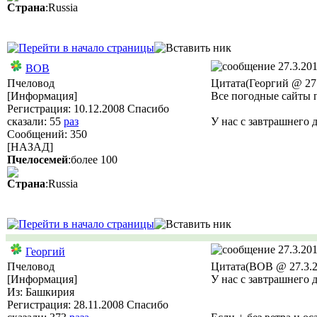
Страна
:Russia
27.3.201
ВОВ
Пчеловод
Цитата(Георгий @ 27.
[Информация]
Все погодные сайты п
Регистрация: 10.12.2008 Спасибо
сказали:
55
раз
У нас с завтрашнего 
Сообщений: 350
[НАЗАД]
Пчелосемей
:более 100
Страна
:Russia
27.3.201
Георгий
Пчеловод
Цитата(ВОВ @ 27.3.2
[Информация]
У нас с завтрашнего 
Из: Башкирия
Регистрация: 28.11.2008 Спасибо