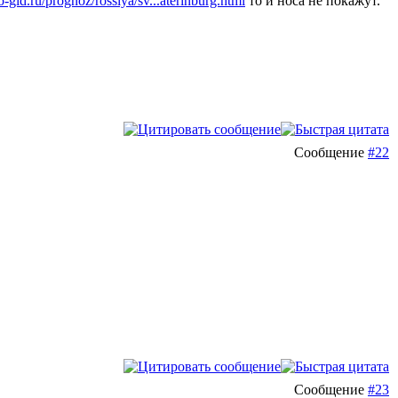
-gid.ru/prognoz/rossiya/sv...aterinburg.html
то и носа не покажут.
Сообщение
#22
Сообщение
#23