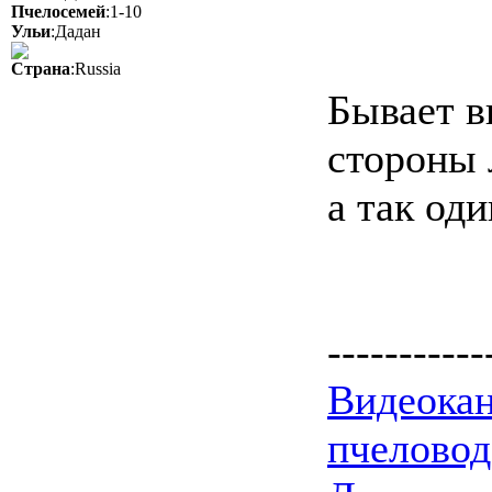
Пчелосемей
:1-10
Ульи
:Дадан
Страна
:Russia
Бывает в
стороны 
а так од
-----------
Видеокан
пчеловод