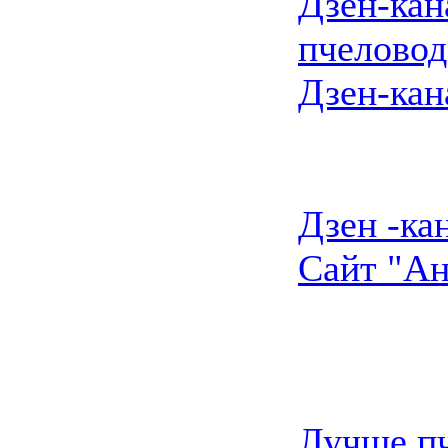
Дзен-кан
пчеловод
Дзен-кан
Дзен -ка
Сайт "Ан
Лучше пч