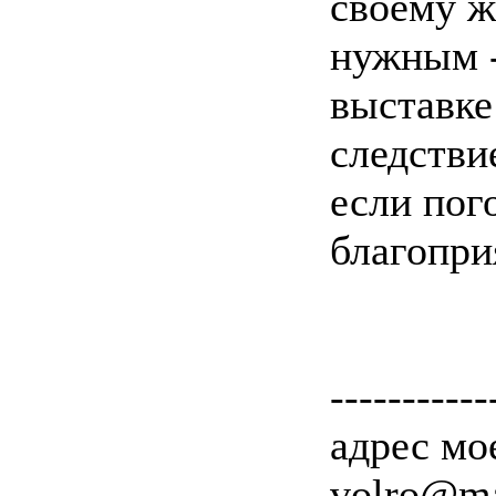
своему ж
нужным -
выставке
следстви
если пог
благоприя
-----------
адрес мое
volro@ma