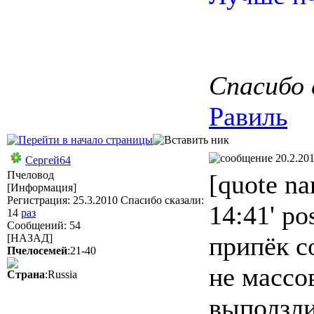
Спасибо 
Равиль
20.2.201
Сергей64
Пчеловод
[quote na
[Информация]
Регистрация: 25.3.2010 Спасибо сказали:
14:41' p
14
раз
Сообщений: 54
припёк с
[НАЗАД]
Пчелосемей
:21-40
не массо
Страна
:Russia
выползли