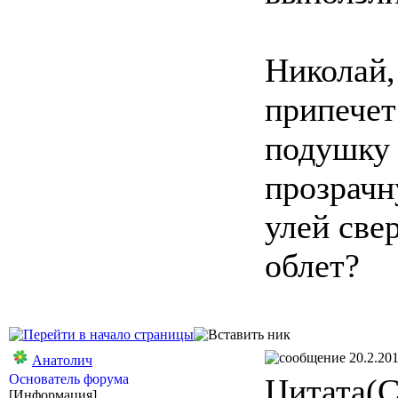
Николай,
припечет
подушку 
прозрачн
улей све
облет?
20.2.201
Анатолич
Основатель форума
Цитата(С
[Информация]