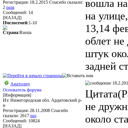
вошла на
Регистрация: 18.2.2015 Спасибо сказали:
2
раза
на улице
Сообщений: 14
[НАЗАД]
Пчелосемей
:1-10
13,14 фе
Страна
:Russia
облет не
штук око
задней с
18.2.201
Анатолич
Основатель форума
Цитата(Р
[Информация]
Из: Нижегородская обл. Ардатовский р-
не дружн
н
Регистрация: 28.11.2008 Спасибо
около ст
сказали:
2617
раз
Сообщений: 10824
[НАЗАД]