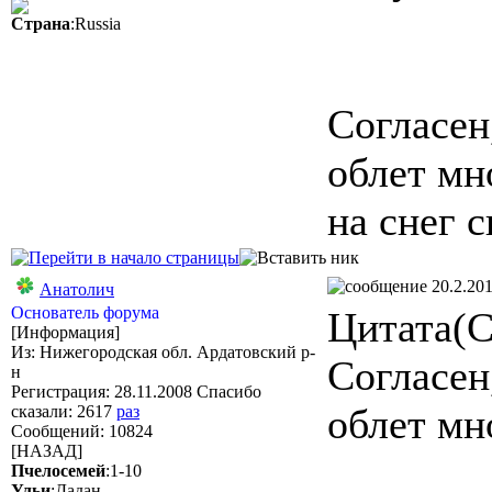
Страна
:Russia
Согласен
облет мн
на снег 
20.2.201
Анатолич
Основатель форума
Цитата(С
[Информация]
Из: Нижегородская обл. Ардатовский р-
Согласен
н
Регистрация: 28.11.2008 Спасибо
облет мн
сказали:
2617
раз
Сообщений: 10824
[НАЗАД]
Пчелосемей
:1-10
Ульи
:Дадан