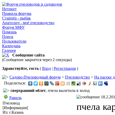
Нетикет
Правила форума
Старпёр - рыбак
Анатолич - моё пчеловодство
Форум МФУ
Помощь
Поиск
Пользователи
Календарь
Галерея
Сообщение сайта
(Сообщение закроется через 2 секунды)
Здравствуйте, гость
(
Вход
|
Регистрация
)
Садово-Пчеловодный форум
>
Пчеловодство
>
На пасеке д
Поделиться:
сверхранний облет
, пчела вылетила в холод
18.2.201
Равиль
Пчеловод
пчела ка
[Информация]
Из: г.Казань