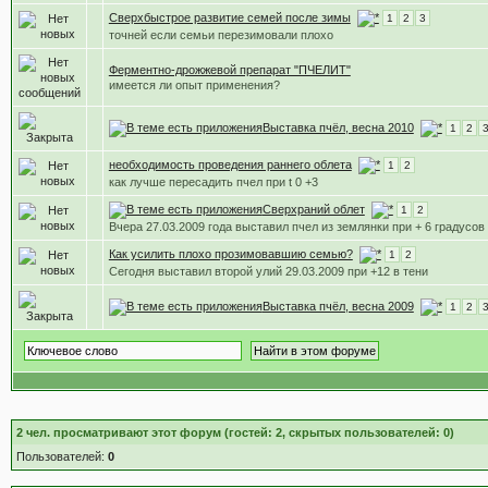
Сверхбыстрое развитие семей после зимы
1
2
3
точней если семьи перезимовали плохо
Ферментно-дрожжевой препарат "ПЧЕЛИТ"
имеется ли опыт применения?
Выставка пчёл, весна 2010
1
2
необходимость проведения раннего облета
1
2
как лучше пересадить пчел при t 0 +3
Сверхраний облет
1
2
Вчера 27.03.2009 года выставил пчел из землянки при + 6 градусов
Как усилить плохо прозимовавшию семью?
1
2
Сегодня выставил второй улий 29.03.2009 при +12 в тени
Выставка пчёл, весна 2009
1
2
2
чел. просматривают этот форум (гостей: 2, скрытых пользователей: 0)
Пользователей:
0