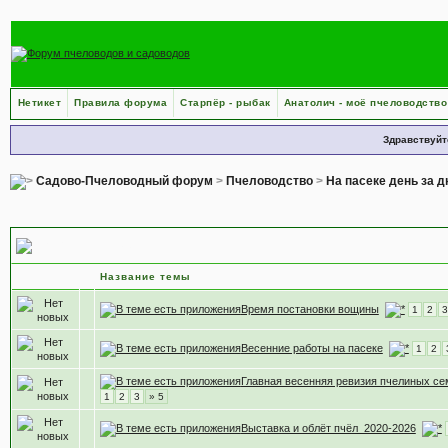
Нетикет
Правила форума
Старпёр - рыбак
Анатолич - моё пчеловодство
Здравствуйт
Садово-Пчеловодный форум
>
Пчеловодство
>
На пасеке день за 
Весенние работы
Название темы
Время постановки вощины
1
2
3
Весенние работы на пасеке
1
2
Главная весенняя ревизия пчелиных се
1
2
3
» 5
Выставка и облёт пчёл_2020-2026