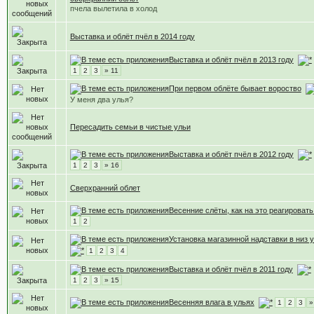
пчела вылетила в холод
Выставка и облёт пчёл в 2014 году
Выставка и облёт пчёл в 2013 году
1
2
3
» 11
При первом облёте бывает вороство
У меня два улья?
Пересадить семьи в чистые ульи
Выставка и облёт пчёл в 2012 году
1
2
3
» 16
Сверхранний облет
Весенние слёты, как на это реагировать
1
2
Установка магазинной надставки в низ у
1
2
3
4
Выставка и облёт пчёл в 2011 году
1
2
3
» 15
Весенняя влага в ульях
1
2
3
»