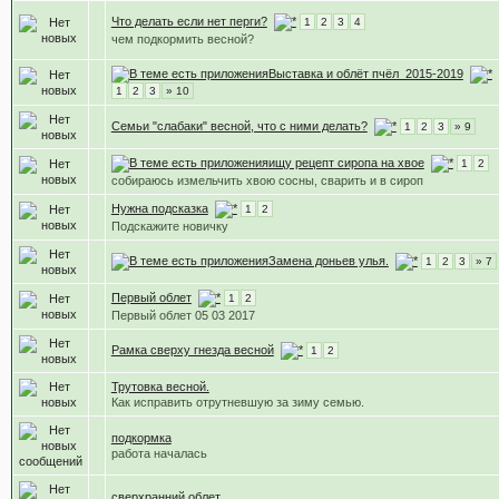
Что делать если нет перги?
1
2
3
4
чем подкормить весной?
Выставка и облёт пчёл_2015-2019
1
2
3
» 10
Семьи "слабаки" весной, что с ними делать?
1
2
3
» 9
ищу рецепт сиропа на хвое
1
2
собираюсь измельчить хвою сосны, сварить и в сироп
Нужна подсказка
1
2
Подскажите новичку
Замена доньев улья.
1
2
3
» 7
Первый облет
1
2
Первый облет 05 03 2017
Рамка сверху гнезда весной
1
2
Трутовка весной.
Как исправить отрутневшую за зиму семью.
подкормка
работа началась
сверхранний облет