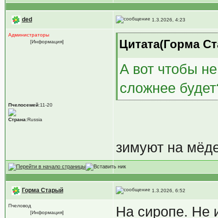
ded
1.3.2026, 4:23
Администраторы
Цитата(Горма Ст
[Информация]
А вот чтобы не
сложнее будет
Пчелосемей
:11-20
Страна
:Russia
зимуют на мёде
Горма Старый
1.3.2026, 6:52
Пчеловод
На сиропе. Не 
[Информация]