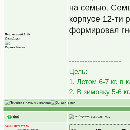
на семью. Семь
корпусе 12-ти 
формировал гне
Пчелосемей
:1-10
Ульи
:Дадан
Страна
:Russia
--------------------
Цель:
1. Летом 6-7 кг. в
2. В зимовку 5-6 кг
ded
1.3.2026, 7:17
Администраторы
[Информация]