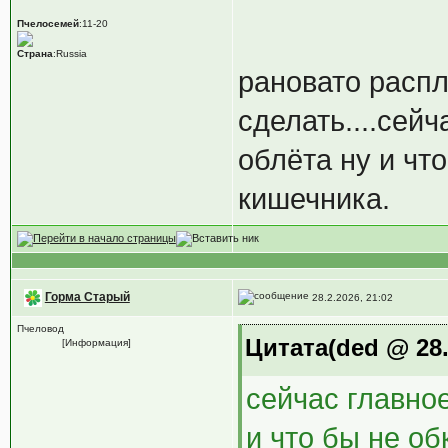
Пчелосемей
:11-20
Страна
:Russia
рановато распло
сделать....сей
облёта ну и чт
кишечника.
Горма Старый
28.2.2026, 21:02
Пчеловод
Цитата(ded @ 28.
[Информация]
сейчас главное
и что бы не о