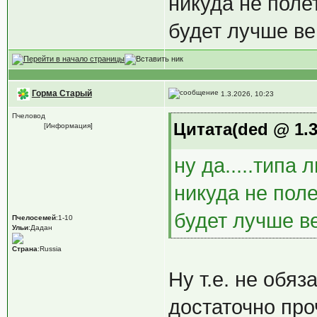
никуда не поле
будет лучше ве
Горма Старый
1.3.2026, 10:23
Пчеловод
Цитата(ded @ 1.3
[Информация]
ну да.....типа
никуда не поле
будет лучше в
Пчелосемей
:1-10
Ульи
:Дадан
Страна
:Russia
Ну т.е. не обяз
достаточно про