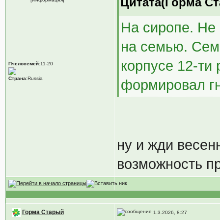
Цитата(Горма Ст
На сиропе. Не 
на семью. Сем
корпусе 12-ти
Пчелосемей
:11-20
Страна
:Russia
формировал гн
ну и жди весенн
возможность пр
Горма Старый
1.3.2026, 8:27