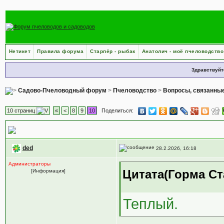
Нетикет
Правила форума
Старпёр - рыбак
Анатолич - моё пчеловодство
Здравствуйт
Садово-Пчеловодный форум
>
Пчеловодство
>
Вопросы, связанные
10 страниц
«
<
8
9
10
Поделиться:
Зимовка
ded
28.2.2026, 16:18
Администраторы
Цитата(Горма Ст
[Информация]
Теплый.