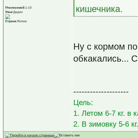
кишечника.
Пчелосемей
:1-10
Ульи
:Дадан
Страна
:Russia
Ну с кормом по
обкакались... 
--------------------
Цель:
1. Летом 6-7 кг. в
2. В зимовку 5-6 кг