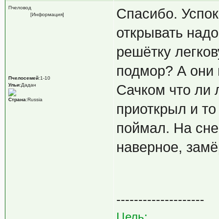
Пчеловод
Спасибо. Успок
[Информация]
открывать надо
решётку легков
подмор? А они 
Пчелосемей
:1-10
Ульи
:Дадан
Сачком что ли 
Страна
:Russia
приоткрыл и то
поймал. На сне
наверное, замё
--------------------
Цель: