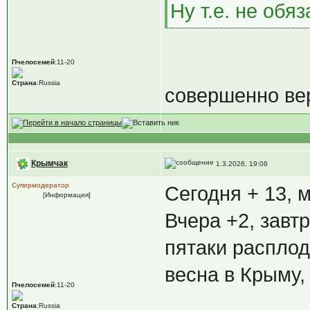
Ну т.е. не обя
Пчелосемей
:11-20
Страна
:Russia
совершенно вер
Крымчак
1.3.2026, 19:06
Супермодератор
Сегодня + 13, м
[Информация]
Вчера +2, завтр
пятаки расплод
весна в Крыму,
Пчелосемей
:11-20
Страна
:Russia