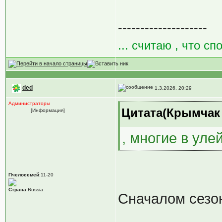
--------------------
... считаю , что сп
ded
1.3.2026, 20:29
Администраторы
Цитата(Крымчак @
[Информация]
, многие в уле
Пчелосемей
:11-20
Страна
:Russia
Сначалом сезо