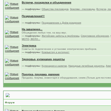
Встречи, посиделки и объединения
— подфорумы:
Общества пчеловодов
,
Земляки - пчеловоды
,
Встречи, по
Поздравления!!!
— подфорумы:
Поздравление с Днём рождения
На завалинке...
Обсуждение любых тем, на ваш вкус.
— подфорумы:
Житейские заботы и проблемы
,
Спортивное обозрение
,
МОТО, ВЕЛО...
Электрика
Советы по подключению и установке электрических приборов.
— подфорумы:
Компьютер и интернет
Здоровье, кулинария, рецепты
— подфорумы:
Кулинария и напитки
,
Народные лечебные рецепты
,
Апи
Покупка, продажа, дарение
Продажа, покупка, инвентаря и оборудования, семян.(Только для постоя
Всё что связано с форумом.
Форум