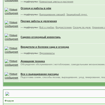
— подфорумы:
Комнатные цветы и растения
Огород и работы в нём
— подфорумы:
Выращивание овощей
,
Защищёный грунт.
Прочие заботы и увлечения
— подфорумы:
Всё о грибах
,
Водоисточник
,
Соседи по даче
,
Хранение 
Садово-огородный инвентарь
Вредители и болезни сада и огорода
— подфорумы:
Ядохимикаты
Домашняя техника
Обсуждение обслуживания с мотоблоками, самодельными механизмами,
Все о выращивании рассады
Подготовка семян, способы посева, выращивание, уход, пикирование, по
Место общения
Форум