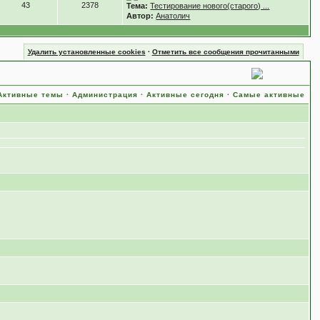
43
2378
Тема:
Тестирование нового(старого) ...
Автор:
Анатолич
Удалить установленные cookies
·
Отметить все сообщения прочитанными
Активные темы
·
Администрация
·
Активные сегодня
·
Самые активные