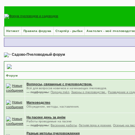
Нетикет
Правила форума
Старпёр - рыбак
Анатолич - моё пчеловодств
Садово-Пчеловодный форум
Пчеловодство
Форум
Вопросы, связанные с пчеловодством.
Всё для вопросов новичков и начинающих пчеловодов.
— подфорумы:
Порода пчёл
,
Законы о пчеловодстве.
,
Разведение и сод
Матководство
Обсуждение, методы, наставления.
На пасеке день за днём
Работы проводимые на пасеке
— подфорумы:
Весенние работы
,
Летняя пора и роение
,
Осенью на пас
Разные методы пчеловождения