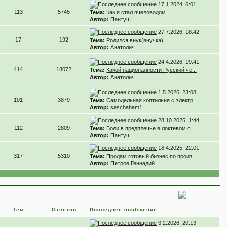
17.1.2024, 6:01
113
5745
Тема:
Как я стал пчеловодом
Автор:
Пантуш
27.7.2026, 18:42
17
192
Тема:
Родился внук(внучка).
Автор:
Анатолич
24.4.2026, 19:41
414
18072
Тема:
Какой националности Русский че...
Автор:
Анатолич
1.5.2026, 23:08
101
3879
Тема:
Самодельная коптильня с электр...
Автор:
saschaham1
28.10.2025, 1:44
112
2809
Тема:
Боли в предплечье в локтевом с...
Автор:
Пантуш
18.4.2025, 22:01
317
5310
Тема:
Продам готовый бизнес по произ...
Автор:
Петров Геннадий
Тем
Ответов
Последнее сообщение
3.2.2026, 20:13