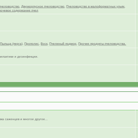
пчеловодство
,
Двухкорпусное пчеловодство
,
Пчеловодство в малоформатных ульях
,
кочевое содержание пчел
,
Пыльца (перга)
,
Прополис
,
Воск
,
Пчелиный подмор
,
Прочие продукты пчеловодства.
филактики и дезинфекции.
вка саженцев и многое другое...