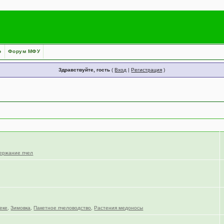
о
Форум МФУ
Здравствуйте, гость
(
Вход
|
Регистрация
)
ержание пчел
еке
,
Зимовка
,
Пакетное пчеловодство
,
Растения медоносы