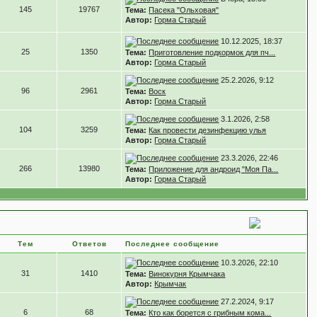
145
19767
Тема:
Пасека "Ольховая"
Автор:
Горма Старый
10.12.2025, 18:37
25
1350
Тема:
Приготовление подкормок для пч...
Автор:
Горма Старый
25.2.2026, 9:12
96
2961
Тема:
Воск
Автор:
Горма Старый
3.1.2026, 2:58
104
3259
Тема:
Как провести дезинфекцию улья
Автор:
Горма Старый
23.3.2026, 22:46
266
13980
Тема:
Приложение для андроид "Моя Па...
Автор:
Горма Старый
Тем
Ответов
Последнее сообщение
10.3.2026, 22:10
31
1410
Тема:
Винокурня Крымчака
Автор:
Крымчак
27.2.2024, 9:17
6
68
Тема:
Кто как борется с грибным кома...