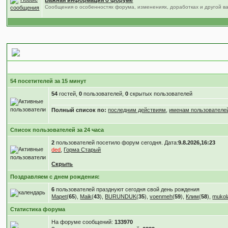
Важная информация о форуме
Сообщения о особенностях форума, изменениях, доработках и другой 
Статистика форума
54 посетителей за 15 минут
54
гостей,
0
пользователей,
0
скрытых пользователей
Полный список по:
последним действиям
,
именам пользователе
Список пользователей за 24 часа
2
пользователей посетило форум сегодня. Дата:
9.8.2026,16:23
ded
,
Горма Старый
Скрыть
Поздравляем с днем рождения:
6
пользователей празднуют сегодня свой день рождения
Mapet
(
65
),
Maik
(
43
),
BURUNDUK
(
35
),
voenmeh
(
59
),
Клим
(
58
),
mukol
Статистика форума
На форуме сообщений:
133970