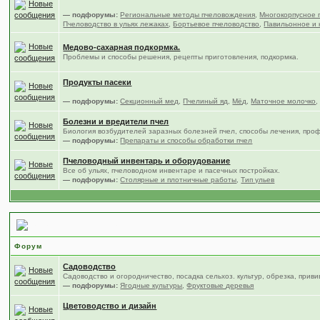
— подфорумы:
Региональные методы пчеловождения
,
Многокорпусное 
Пчеловодство в ульях лежаках
,
Бортьевое пчеловодство
,
Павильонное и 
Медово-сахарная подкормка.
Проблемы и способы решения, рецепты приготовления, подкормка.
Продукты пасеки
— подфорумы:
Секционный мед
,
Пчелиный яд
,
Мёд
,
Маточное молочко
Болезни и вредители пчел
Биология возбудителей заразных болезней пчел, способы лечения, про
— подфорумы:
Препараты и способы обработки пчел
Пчеловодный инвентарь и оборудование
Все об ульях, пчеловодном инвентаре и пасечных постройках.
— подфорумы:
Столярные и плотничные работы
,
Тип ульев
Сад, цветы и огород
Форум
Садоводство
Садоводство и огородничество, посадка сельхоз. культур, обрезка, приви
— подфорумы:
Ягодные культуры
,
Фруктовые деревья
Цветоводство и дизайн