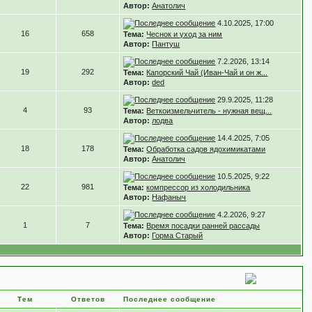
Автор:
Анатолич
4.10.2025, 17:00
16
658
Тема:
Чеснок и уход за ним
Автор:
Пантуш
7.2.2026, 13:14
19
292
Тема:
Капорский Чай (Иван-Чай и он ж...
Автор:
ded
29.9.2025, 11:28
4
93
Тема:
Веткоизмельчитель - нужная вещ...
Автор:
лодва
14.4.2025, 7:05
18
178
Тема:
Обработка садов ядохимикатами
Автор:
Анатолич
10.5.2025, 9:22
22
981
Тема:
компрессор из холодильника
Автор:
Нафаныч
4.2.2026, 9:27
1
7
Тема:
Время посадки ранней рассады
Автор:
Горма Старый
Тем
Ответов
Последнее сообщение