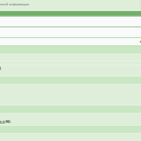
важной информации.
й
a-s
(
45
)