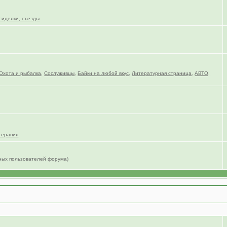
сиделки, съезды
Охота и рыбалка
,
Сослуживцы
,
Байки на любой вкус
,
Литературная страница
,
АВТО,
терапия
нных пользователей форума)