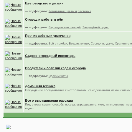
Цветоводство и дизайн
— подфорумы:
Комнатные цветы и растения
Огород и работы в нём
— подфорумы:
Выращивание овощей
,
Защищёный грунт.
Прочие заботы и увлечения
— подфорумы:
Всё о грибах
,
Водоисточник
,
Соседи по даче
,
Хранение о
Садово-огородный инвентарь
Вредители и болезни сада и огорода
— подфорумы:
Ядохимикаты
Домашняя техника
Обсуждение обслуживания с мотоблоками, самодельными механизмами,т
Все о выращивании рассады
Подготовка семян, способы посева, выращивание, уход, пикирование, по
видео.
Место общения