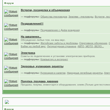
Форум
Встречи, посиделки и объединения
— подфорумы:
Общества пчеловодов
,
Земляки - пчеловоды
,
Встречи, по
Поздравления!!!
— подфорумы:
Поздравление с Днём рождения
На завалинке...
Обсуждение любых тем, на ваш вкус.
— подфорумы:
Житейские заботы и проблемы
,
Спортивное обозрение
,
Байки на любой вкус
,
Литературная страница
,
АВТО, МОТО, ВЕЛО...
Электрика
Советы по подключению и установке электрических приборов.
— подфорумы:
Компьютер и интернет
Здоровье, кулинария, рецепты
— подфорумы:
Кулинария и напитки
,
Народные лечебные рецепты
,
Апит
Покупка, продажа, дарение
Продажа, покупка, инвентаря и оборудования, семян.(Только для постоя
Всё что связано с форумом.
Форум