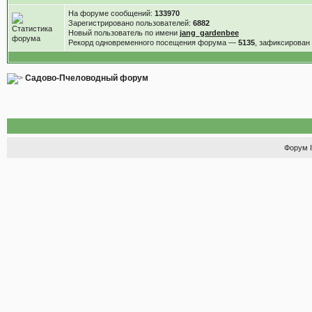
На форуме сообщений:
133970
Зарегистрировано пользователей:
6882
Новый пользователь по имени
jang_gardenbee
Рекорд одновременного посещения форума —
5135
, зафиксирова
Садово-Пчеловодный форум
Форум