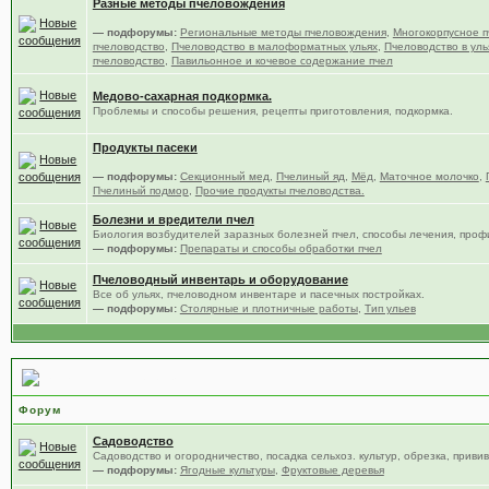
Разные методы пчеловождения
— подфорумы:
Региональные методы пчеловождения
,
Многокорпусное п
пчеловодство
,
Пчеловодство в малоформатных ульях
,
Пчеловодство в уль
пчеловодство
,
Павильонное и кочевое содержание пчел
Медово-сахарная подкормка.
Проблемы и способы решения, рецепты приготовления, подкормка.
Продукты пасеки
— подфорумы:
Секционный мед
,
Пчелиный яд
,
Мёд
,
Маточное молочко
,
Пчелиный подмор
,
Прочие продукты пчеловодства.
Болезни и вредители пчел
Биология возбудителей заразных болезней пчел, способы лечения, проф
— подфорумы:
Препараты и способы обработки пчел
Пчеловодный инвентарь и оборудование
Все об ульях, пчеловодном инвентаре и пасечных постройках.
— подфорумы:
Столярные и плотничные работы
,
Тип ульев
Сад, цветы и огород
Форум
Садоводство
Садоводство и огородничество, посадка сельхоз. культур, обрезка, привив
— подфорумы:
Ягодные культуры
,
Фруктовые деревья