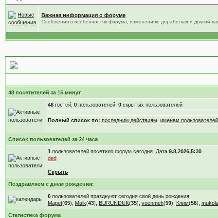
Важная информация о форуме
Сообщения о особенностях форума, изменениях, доработках и другой в
Статистика форума
48 посетителей за 15 минут
48
гостей,
0
пользователей,
0
скрытых пользователей
Полный список по:
последним действиям
,
именам пользователей
Список пользователей за 24 часа
1
пользователей посетило форум сегодня. Дата:
9.8.2026,5:30
ded
Скрыть
Поздравляем с днем рождения:
6
пользователей празднуют сегодня свой день рождения
Mapet
(
65
),
Maik
(
43
),
BURUNDUK
(
35
),
voenmeh
(
59
),
Клим
(
58
),
mukola
Статистика форума