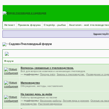
Нетикет
Правила форума
Старпёр - рыбак
Анатолич - моё пчеловодство
Здравствуйт
Садово-Пчеловодный форум
Пчеловодство
Форум
Вопросы, связанные с пчеловодством.
Всё для вопросов новичков и начинающих пчеловодов.
— подфорумы:
Порода пчёл
,
Законы о пчеловодстве.
,
Разведение и сод
Матководство
Обсуждение, методы, наставления.
На пасеке день за днём
Работы проводимые на пасеке
— подфорумы:
Весенние работы
,
Летняя пора и роение
,
Осенью на пас
пчеловодство
,
Растения медоносы