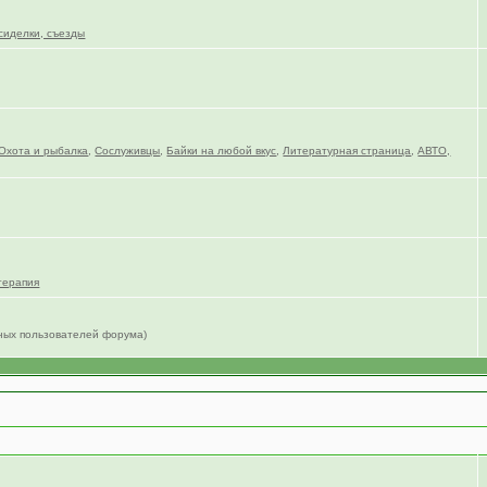
сиделки, съезды
Охота и рыбалка
,
Сослуживцы
,
Байки на любой вкус
,
Литературная страница
,
АВТО,
терапия
нных пользователей форума)