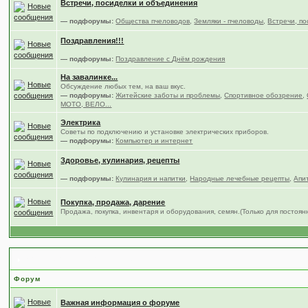
Встречи, посиделки и объединения
— подфорумы:
Общества пчеловодов
,
Земляки - пчеловоды
,
Встречи, по
Поздравления!!!
— подфорумы:
Поздравление с Днём рождения
На завалинке...
Обсуждение любых тем, на ваш вкус.
— подфорумы:
Житейские заботы и проблемы
,
Спортивное обозрение
,
МОТО, ВЕЛО...
Электрика
Советы по подключению и установке электрических приборов.
— подфорумы:
Компьютер и интернет
Здоровье, кулинария, рецепты
— подфорумы:
Кулинария и напитки
,
Народные лечебные рецепты
,
Апи
Покупка, продажа, дарение
Продажа, покупка, инвентаря и оборудования, семян.(Только для постоя
Всё что связано с форумом.
Форум
Важная информация о форуме