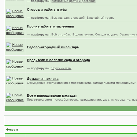
— подфорумы:
Комнатные цветы и растения
Огород и работы в нём
— подфорумы:
Выращивание овощей
,
Защищёный грунт.
Прочие заботы и увлечения
— подфорумы:
Всё о грибах
,
Водоисточник
,
Соседи по даче
,
Хранение 
Садово-огородный инвентарь
Вредители и болезни сада и огорода
— подфорумы:
Ядохимикаты
Домашняя техника
Обсуждение обслуживания с мотоблоками, самодельными механизмами,
Все о выращивании рассады
Подготовка семян, способы посева, выращивание, уход, пикирование, по
Место общения
Форум