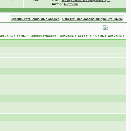
Тема:
Тестирование нового(старого) ...
Автор:
Анатолич
Удалить установленные cookies
·
Отметить все сообщения прочитанными
Активные темы
·
Администрация
·
Активные сегодня
·
Самые активные