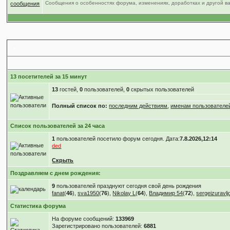
Сообщения о особенностях форума, изменениях, доработках и другой 
Статистика форума
13 посетителей за 15 минут
13
гостей,
0
пользователей,
0
скрытых пользователей
Полный список по:
последним действиям
,
именам пользователе
Список пользователей за 24 часа
1
пользователей посетило форум сегодня. Дата:
7.8.2026,12:14
ded
Скрыть
Поздравляем с днем рождения:
9
пользователей празднуют сегодня свой день рождения
fanat
(
46
),
sva1950
(
76
),
Nikolay L
(
64
),
Владимир 54
(
72
),
sergeizuravlj
Статистика форума
На форуме сообщений:
133969
Зарегистрировано пользователей:
6881