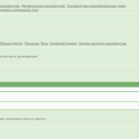
пчеловодство
,
Двухкорпусное пчеловодство
,
Пчеловодство в малоформатных ульях
,
кочевое содержание пчел
,
Пыльца (перга)
,
Прополис
,
Воск
,
Пчелиный подмор
,
Прочие продукты пчеловодства.
филактики и дезинфекции.
вка саженцев и многое другое...