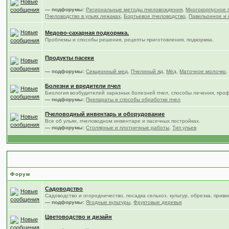
— подфорумы:
Региональные методы пчеловождения
,
Многокорпусное 
Пчеловодство в ульях лежаках
,
Бортьевое пчеловодство
,
Павильонное и 
Медово-сахарная подкормка.
Проблемы и способы решения, рецепты приготовления, подкормка.
Продукты пасеки
— подфорумы:
Секционный мед
,
Пчелиный яд
,
Мёд
,
Маточное молочко
Болезни и вредители пчел
Биология возбудителей заразных болезней пчел, способы лечения, про
— подфорумы:
Препараты и способы обработки пчел
Пчеловодный инвентарь и оборудование
Все об ульях, пчеловодном инвентаре и пасечных постройках.
— подфорумы:
Столярные и плотничные работы
,
Тип ульев
Сад, цветы и огород
Форум
Садоводство
Садоводство и огородничество, посадка сельхоз. культур, обрезка, приви
— подфорумы:
Ягодные культуры
,
Фруктовые деревья
Цветоводство и дизайн