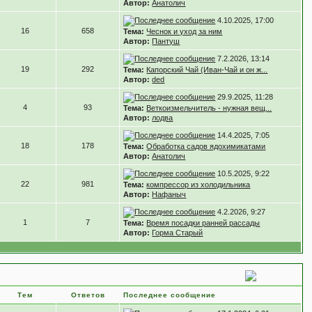
Автор:
Анатолич
4.10.2025, 17:00
16
658
Тема:
Чеснок и уход за ним
Автор:
Пантуш
7.2.2026, 13:14
19
292
Тема:
Капорский Чай (Иван-Чай и он ж...
Автор:
ded
29.9.2025, 11:28
4
93
Тема:
Веткоизмельчитель - нужная вещ...
Автор:
лодва
14.4.2025, 7:05
18
178
Тема:
Обработка садов ядохимикатами
Автор:
Анатолич
10.5.2025, 9:22
22
981
Тема:
компрессор из холодильника
Автор:
Нафаныч
4.2.2026, 9:27
1
7
Тема:
Время посадки ранней рассады
Автор:
Горма Старый
Тем
Ответов
Последнее сообщение