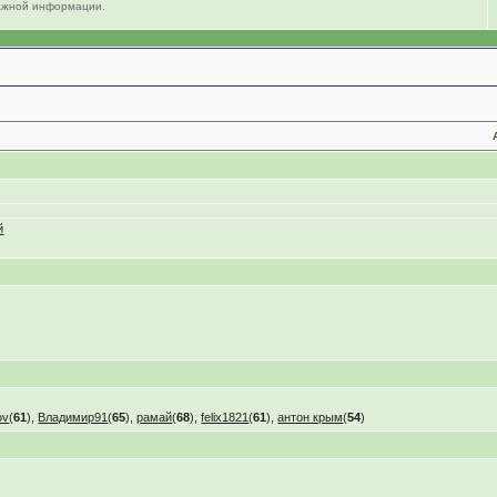
важной информации.
й
ov
(
61
),
Владимир91
(
65
),
рамай
(
68
),
felix1821
(
61
),
антон крым
(
54
)