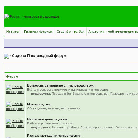
Нетикет
Правила форума
Старпёр - рыбак
Анатолич - моё пчеловодств
Садово-Пчеловодный форум
Пчеловодство
Форум
Вопросы, связанные с пчеловодством.
Всё для вопросов новичков и начинающих пчеловодов.
— подфорумы:
Порода пчёл
,
Законы о пчеловодстве.
,
Разведение и сод
Матководство
Обсуждение, методы, наставления.
На пасеке день за днём
Работы проводимые на пасеке
— подфорумы:
Весенние работы
,
Летняя пора и роение
,
Осенью на пас
Разные методы пчеловождения