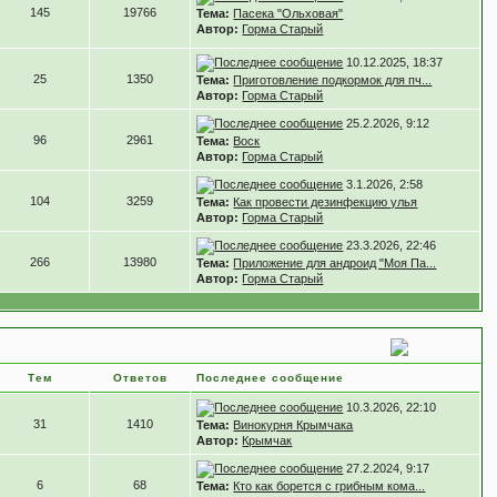
145
19766
Тема:
Пасека "Ольховая"
Автор:
Горма Старый
10.12.2025, 18:37
25
1350
Тема:
Приготовление подкормок для пч...
Автор:
Горма Старый
25.2.2026, 9:12
96
2961
Тема:
Воск
Автор:
Горма Старый
3.1.2026, 2:58
104
3259
Тема:
Как провести дезинфекцию улья
Автор:
Горма Старый
23.3.2026, 22:46
266
13980
Тема:
Приложение для андроид "Моя Па...
Автор:
Горма Старый
Тем
Ответов
Последнее сообщение
10.3.2026, 22:10
31
1410
Тема:
Винокурня Крымчака
Автор:
Крымчак
27.2.2024, 9:17
6
68
Тема:
Кто как борется с грибным кома...