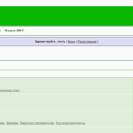
о
Форум МФУ
Здравствуйте, гость
(
Вход
|
Регистрация
)
ержание пчел
еке
,
Зимовка
,
Пакетное пчеловодство
,
Растения медоносы