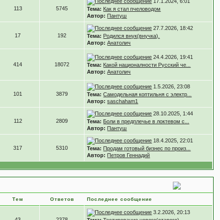
17.1.2024, 6:01
113
5745
Тема:
Как я стал пчеловодом
Автор:
Пантуш
27.7.2026, 18:42
17
192
Тема:
Родился внук(внучка).
Автор:
Анатолич
24.4.2026, 19:41
414
18072
Тема:
Какой националности Русский че...
Автор:
Анатолич
1.5.2026, 23:08
101
3879
Тема:
Самодельная коптильня с электр...
Автор:
saschaham1
28.10.2025, 1:44
112
2809
Тема:
Боли в предплечье в локтевом с...
Автор:
Пантуш
18.4.2025, 22:01
317
5310
Тема:
Продам готовый бизнес по произ...
Автор:
Петров Геннадий
Тем
Ответов
Последнее сообщение
3.2.2026, 20:13
43
2378