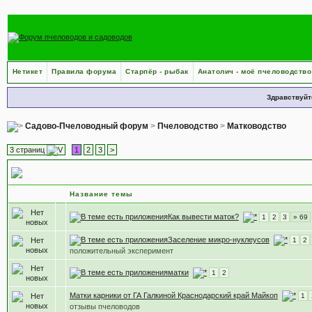
Нетикет
Правила форума
Старпёр - рыбак
Анатолич - моё пчеловодство
Здравствуйт
Садово-Пчеловодный форум
>
Пчеловодство
>
Матководство
3 страниц
1
2
3
>
Матководство
Название темы
Как вывести маток?
1
2
3
» 69
Заселение микро-нуклеусов
1
2
положительный эксперимент
матки
1
2
Матки карники от ГА Галкиной Краснодарский край Майкоп
1
отзывы пчеловодов