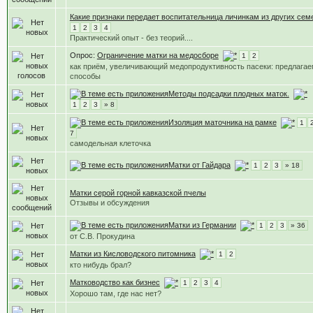
Какие признаки передает воспитательница личинкам из других сем
1
2
3
4
Практический опыт - без теорий....
Опрос:
Ограничение матки на медосборе
1
2
как приём, увеличивающий медопродуктивность пасеки: предлага
способы
Методы подсадки плодных маток.
1
2
3
» 8
Изоляция маточника на рамке
1
7
самодельная клеточка
Матки от Гайдара
1
2
3
» 18
Матки серой горной кавказской пчелы
Отзывы и обсуждения
Матки из Германии
1
2
3
» 36
от С.В. Прокудина
Матки из Кисловодского питомника
1
2
кто нибудь брал?
Матководство как бизнес
1
2
3
4
Хорошо там, где нас нет?