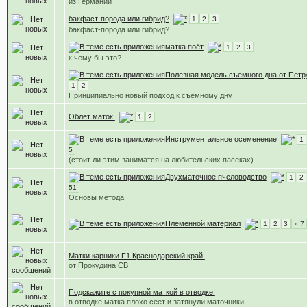
из Германии
бакфаст-порода или гибрид?
1
2
3
бакфаст-порода или гибрид?
матка поёт
1
2
3
к чему бы это?
Полезная модель съемного дна от Петр
1
2
Принципиально новый подход к съемному дну
Облёт маток.
1
2
Инструментальное осеменение
1
5
(стоит ли этим заниматся на любительских пасеках)
Двухматочное пчеловодство
1
2
51
Основы метода
Племенной материал
1
2
3
» 7
Матки карники F1 Краснодарский край.
от Прокудина СВ
Подскажите с покупной маткой в отводке!
в отводке матка плохо сеет и затянули маточники