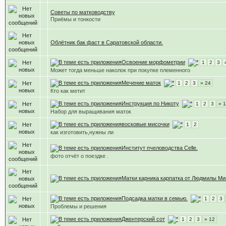
Советы по матководству
Приёмы и тонкости
Облётник бак фаст в Саратовской области.
Освоение морфометрии
1
2
3
Может тогда меньше наколок при покупке племенного
Мечение маток
1
2
3
» 24
Кто как метит
Инструкция по Никоту
1
2
3
» 1
Набор для выращивания маток
восковые мисочки
1
2
как изготовить,нужны ли
Институт пчеловодства Celle.
фото отчёт о поездке .
Матки карника карпатка от Людмилы Ми
Подсадка матки в семью.
1
2
3
Проблемы и решения
Джентерский сот
1
2
3
» 12