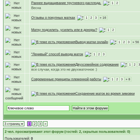
Раннее выращивание трутневого расплода.
1
2
Весна
Отзывы о покупных матках
1
2
3
» 16
Матку подсилить, усилить или в доноры?
1
2
Вывод матки онлайн
1
2
3
» 56
"Ленивый" способ вывода маток
1
2
3
Двухсемейное содержание
1
2
все случаи, когда это не двухматочное :)
Современные принципы племенной работы
1
2
3
» 8
Сохранение маток во время зимовки
3 страниц
1
2
3
>
2
чел. просматривают этот форум (гостей: 2, скрытых пользователей: 0)
Пользователей:
0