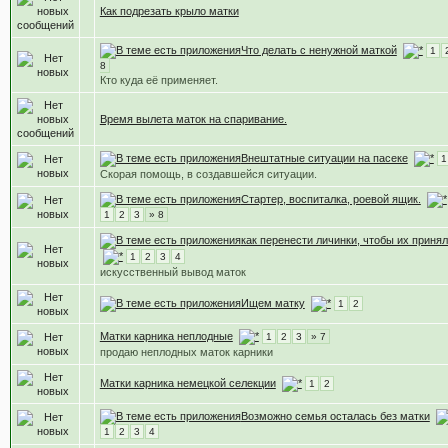
Как подрезать крыло матки
Что делать с ненужной маткой
1
8
Кто куда её применяет.
Время вылета маток на спаривание.
Внештатные ситуации на пасеке
1
Скорая помощь, в создавшейся ситуации.
Стартер, воспиталка, роевой ящик.
1
2
3
» 8
как перенести личинки, чтобы их приня
1
2
3
4
искусственный вывод маток
Ищем матку
1
2
Матки карника неплодные
1
2
3
» 7
продаю неплодных маток карники
Матки карника немецкой селекции
1
2
Возможно семья осталась без матки
1
2
3
4