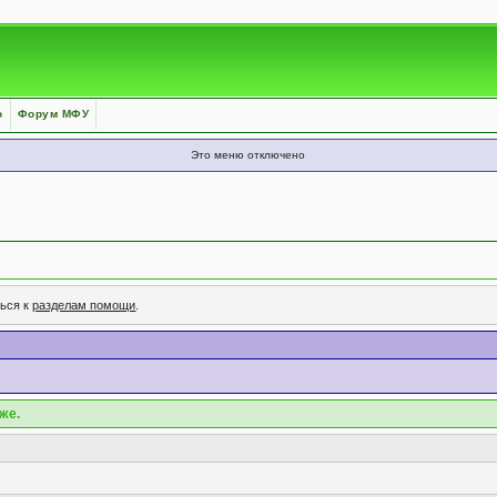
о
Форум МФУ
Это меню отключено
ться к
разделам помощи
.
же.