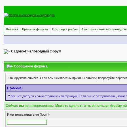
Нетикет
Правила форума
Старпёр - рыбак
Анатолич - моё пчеловодств
Садово-Пчеловодный форум
Сообщение форума
Обнаружена ошибка. Если вам неизвестны причины ошибки, попробуйте обрати
Причина:
У вас нет доступа к этой странице или функции. Если вы не авторизованы, може
Сейчас вы не авторизованы. Можете сделать это, используя форму ни
Имя пользователя (login)