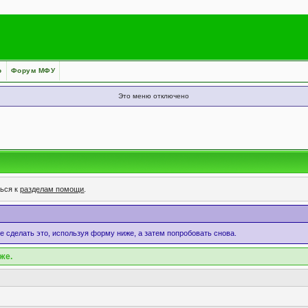
о
Форум МФУ
Это меню отключено
ться к
разделам помощи
.
те сделать это, используя форму ниже, а затем попробовать снова.
же.