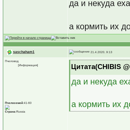
да и некуда еха
а кормить их д
saschaham1
21.4.2020, 9:13
Пчеловод
Цитата(CHIBIS @ 
[Информация]
да и некуда ехат
а кормить их д
Пчелосемей
:41-60
Страна
:Russia