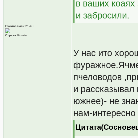
в ваших коаях
и забросили.
Пчелосемей
:21-40
Страна
:Russia
У нас ито хоро
фуражное.Ячме
пчеловодов ,пр
и рассказывал 
южнее)- не зна
нам-интересно 
Цитата(Сосновец 