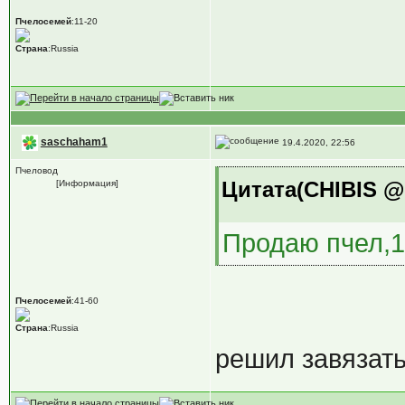
Пчелосемей
:11-20
Страна
:Russia
saschaham1
19.4.2020, 22:56
Пчеловод
Цитата(CHIBIS @ 
[Информация]
Продаю пчел,1
Пчелосемей
:41-60
Страна
:Russia
решил завязат