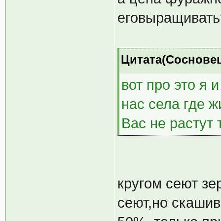
еговыращивать
Цитата(Сосновец 
вот про это я 
нас села где ж
Вас не растут
кругом сеют зе
сеют,но скашив