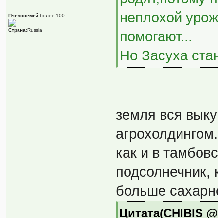
неплохой урож
Пчелосемей
:более 100
Страна
:Russia
помогают...
Но Засуха ста
земля вся выку
агрохолдингом.
как и в тамбовс
подсолнечник, 
больше сахарн
Цитата(CHIBIS @ 