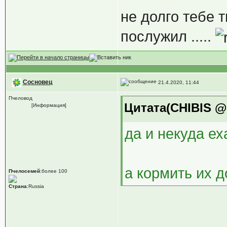
не долго тебе 
послужил .....
Сосновец
21.4.2020, 11:44
Пчеловод
Цитата(CHIBIS @ 
[Информация]
да и некуда еха
а кормить их д
Пчелосемей
:более 100
Страна
:Russia