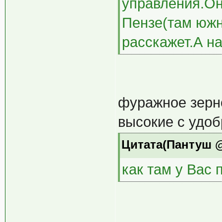
управления.Он
Пензе(там южн
расскажет.А на
фуражное зерно
высокие с удо
Цитата(Пантуш @ 
как там у Вас