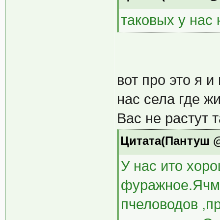
таковых у нас
вот про это я 
нас села где жи
Вас не растут 
Цитата(Пантуш @ 
У нас ито хор
фуражное.Ячме
пчеловодов ,пр