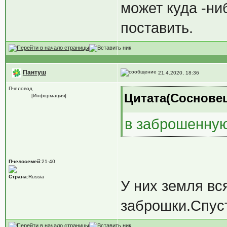
может куда -ни
поставить.
Пантуш
21.4.2020, 18:36
Пчеловод
Цитата(Сосновец 
[Информация]
в заброшенную
Пчелосемей
:21-40
Страна
:Russia
У них земля вс
заброшки.Спуст