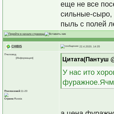
еще не все пос
сильные-сыро, 
пыль с полей л
CHIBIS
22.4.2020, 14:35
Пчеловод
Цитата(Пантуш @ 
[Информация]
У нас ито хор
фуражное.Ячме
Пчелосемей
:11-20
Страна
:Russia
а цена фуражн