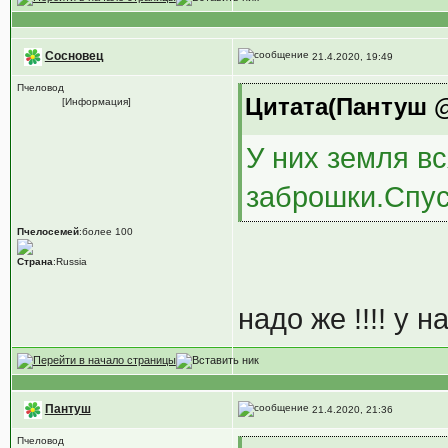
Сосновец
21.4.2020, 19:49
Пчеловод
Цитата(Пантуш @ 
[Информация]
У них земля вс
заброшки.Спус
Пчелосемей
:более 100
Страна
:Russia
надо же !!!! у 
Пантуш
21.4.2020, 21:36
Пчеловод