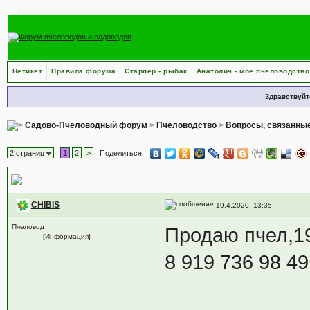
Нетикет
Правила форума
Старпёр - рыбак
Анатолич - моё пчеловодство
Здравствуйт
Садово-Пчеловодный форум
>
Пчеловодство
>
Вопросы, связанные
2 страниц
1
2
>
Поделиться:
продажа пчёл
, 1111111111111111111
CHIBIS
19.4.2020, 13:35
Пчеловод
Продаю пчел,19
[Информация]
8 919 736 98 49