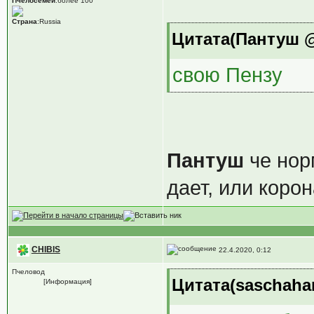
Пчелосемей
:более 100
Страна
:Russia
Цитата(Пантуш @ 
свою Пензу
Пантуш
че нор
дает, или коро
CHIBIS
22.4.2020, 0:12
Пчеловод
Цитата(saschaham
[Информация]