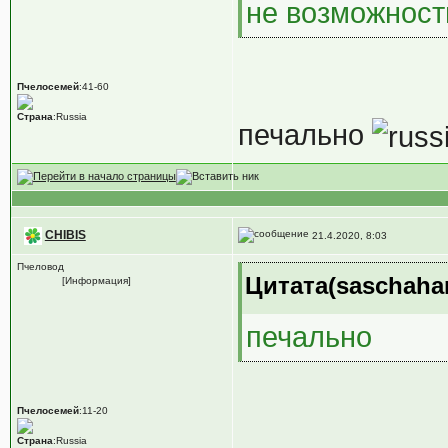
не возможности
Пчелосемей
:41-60
Страна
:Russia
печально
CHIBIS
21.4.2020, 8:03
Пчеловод
Цитата(saschaham
[Информация]
печально
Пчелосемей
:11-20
Страна
:Russia