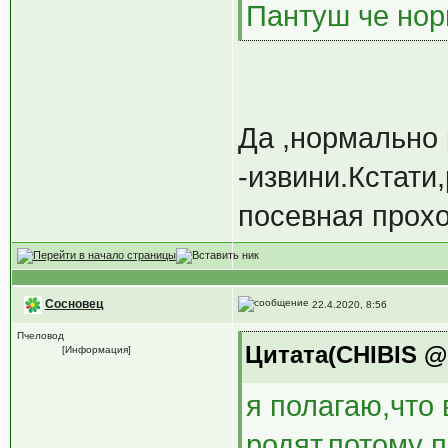
Пантуш че нор
Да ,нормально 
-извини.Кстати
посевная прохо
Сосновец
22.4.2020, 8:56
Пчеловод
Цитата(CHIBIS @ 
[Информация]
я полагаю,что
родят,потому п