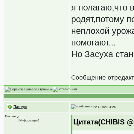
я полагаю,что 
родят,потому п
неплохой урож
помогают...
Но Засуха стан
Сообщение отредак
Пантуш
22.4.2020, 4:26
Пчеловод
Цитата(CHIBIS @ 
[Информация]