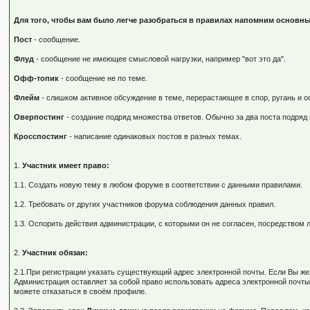
Для того, чтобы вам было легче разобраться в правилах напомним основны
Пост
- сообщение.
Флуд
- сообщение не имеющее смысловой нагрузки, например "вот это да".
Офф-топик
- сообщение не по теме.
Флейм
- слишком активное обсуждение в теме, перерастающее в спор, ругань и о
Оверпостинг
- создание подряд множества ответов. Обычно за два поста подряд 
Кросспостинг
- написание одинаковых постов в разных темах.
1.
Участник имеет право:
1.1. Создать новую тему в любом форуме в соответствии с данными правилами.
1.2. Требовать от других участников форума соблюдения данных правил.
1.3. Оспорить действия администрации, с которыми он не согласен, посредство
2.
Участник обязан:
2.1.При регистрации указать существующий адрес электронной почты. Если Вы ж
Администрация оставляет за собой право использовать адреса электронной почты
можете отказаться в своём профиле.