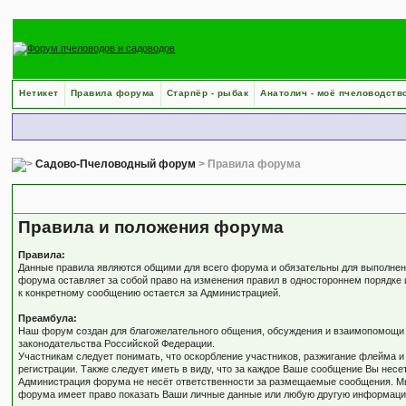
Нетикет
Правила форума
Старпёр - рыбак
Анатолич - моё пчеловодств
Садово-Пчеловодный форум
> Правила форума
Правила форума
Правила и положения форума
Правила:
Данные правила являются общими для всего форума и обязательны для выполнени
форума оставляет за собой право на изменения правил в одностороннем порядке 
к конкретному сообщению остается за Администрацией.
Преамбула:
Наш форум создан для благожелательного общения, обсуждения и взаимопомощи в
законодательства Российской Федерации.
Участникам следует понимать, что оскорбление участников, разжигание флейма и
регистрации. Также следует иметь в виду, что за каждое Ваше сообщение Вы несе
Администрация форума не несёт ответственности за размещаемые сообщения. Мы 
форума имеет право показать Ваши личные данные или любую другую информацию