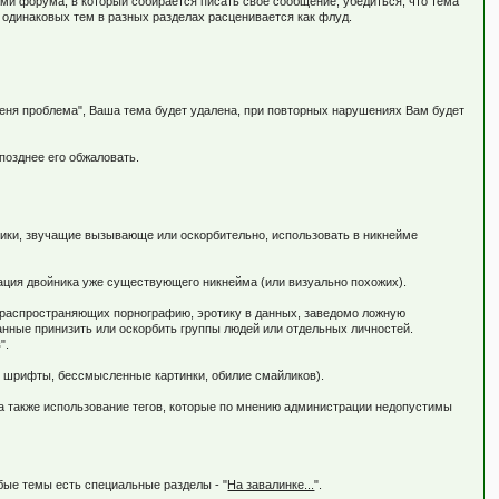
ми форума, в который собирается писать своё сообщение, убедиться, что тема
одинаковых тем в разных разделах расценивается как флуд.
меня проблема", Ваша тема будет удалена, при повторных нарушениях Вам будет
позднее его обжаловать.
ники, звучащие вызывающе или оскорбительно, использовать в никнейме
трация двойника уже существующего никнейма (или визуально похожих).
ы распространяющих порнографию, эротику в данных, заведомо ложную
анные принизить или оскорбить группы людей или отдельных личностей.
".
е шрифты, бессмысленные картинки, обилие смайликов).
, а также использование тегов, которые по мнению администрации недопустимы
бые темы есть специальные разделы - "
На завалинке...
".