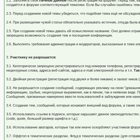
2.2. Заполнить свои
Личные данные
после регистрации на форуме. Перед тем, к
создаётся в форуме соответствующей тематики. Если Вы случайно ошиблись тема
2.3. Перед созданием новой темы убедиться, что подобная тема ещё не обсуждала
2.4. При размещении чужой статьи обязательно указывать источник, откуда была в
2.5. При создании новой темы давать ей осмысленное название. Оно должно отра
запрещена возможность создания тем и посещения конференции.
2.6. Выполнять требования администрации и модераторов, высказанные в теме ил
3.
Участнику не разрешается:
3.1. Категорически запрещено регистрироваться под номером телефона, регистр
нецензурные слова, адреса веб-сайтов, адреса e-mail электронной почты и т.п.
Так
3.2. Двойная регистрация (регистрация под двумя и более никами) и захват нико
3.3. Не разрешается создание сообщений, содержащих рекламу на свою "домашнюю
информацию, грубые, нецензурные выражения, как в явном, так и неявном виде. 
Сообщения, призванные намеренно ввести пользователей в заблуждение или нане
3.4. Создание тем, сообщений, которые искажают внешний вид форума, а также 
3.5. Использовать ссылки в подписи, которые нарушают данное законодательство.
(code, quote, большой размер шрифта и т.д.).
3.6. Использование аватаров, которые так или иначе оскорбляют участников фо
3.7. Оффтоп в тематических разделах. Флуд в тематических разделах (для отпра