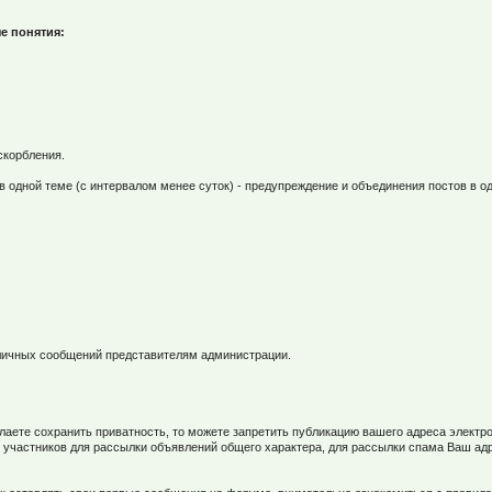
е понятия:
скорбления.
в одной теме (с интервалом менее суток) - предупреждение и объединения постов в од
м личных сообщений представителям администрации.
елаете сохранить приватность, то можете запретить публикацию вашего адреса элек
 участников для рассылки объявлений общего характера, для рассылки спама Ваш ад