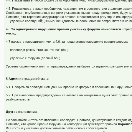
4.4. Наказывать в любой форме за оскорбление участника форума или администр
4.5. Редактировать ваши сообщения, названия тем в соответствии с данным зак
Сообщения, опубликованные вопреки указанным выше предупреждениям, будут мо
Помните, что терпение модератора не вечное, к посетителям регулярно или пред
— удаление сообщений; (Внимание! Удаляемые сообщения не сохраняются и не п
4.6
За однократное нарушение правил участнику форума начисляется штраф
месяц.
.
4.7 наказать нарушителя пункта 4.6, за продолжение нарушение правил форума:
— перевод в режим "только чтение" (бан);
— удаление с форума (полный бан);
Уровень ограничения или тип предупреждения выбирается администратором или м
5.
Администрация обязана:
5.1. Следить за соблюдением данных правил на форуме и пресекать их нарушение
5.2. При вынесении предупреждений ссылаться на конкретный пункт этих правил
разбирательств.
Другие положения.
Не забывайте читать объявления и соблюдать Правила, действующие в каждом от
Помните, что кроме Правил Форума, на конференции действуют правила
Хорошег
Все гости и участники должны уважать себя и своих собеседников.