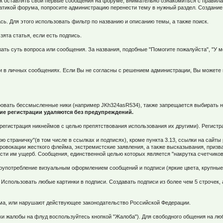
ак оставлять свои первые сообщения на форуме, внимательно ознакомиться с правила
тикой форума, попросите администрацию перенести тему в нужный раздел. Создание 
сь. Для этого использовать фильтр по названию и описанию темы, а также поиск.
зята статья, если есть подпись.
жать суть вопроса или сообщения. За названия, подобные "Помогите пожалуйста", "У 
и в личных сообщениях. Если Вы не согласны с решением администрации, Вы можете 
ировать бессмысленные ники (например JKh324asR534), также запрещается выбирать 
ие регистрации удаляются без предупреждений.
в (регистрация никнеймов с целью препятствования использования их другими). Регис
 страничку"(в том числе в ссылках и подписях), кроме пункта 3.13, ссылки на сайт
Провокации жесткого флейма, экстремистские заявления, а также высказывания, призв
сти им ущерб. Сообщения, единственной целью которых является "накрутка счетчиков
злоупотребление визуальным оформлением сообщений и подписи (яркие цвета, крупны
 Использовать любые картинки в подписи. Создавать подписи из более чем 5 строчек
рума, или нарушают действующее законодательство Российской Федерации.
вки жалобы на флуд воспользуйтесь кнопкой "Жалоба"). Для свободного общения на лю