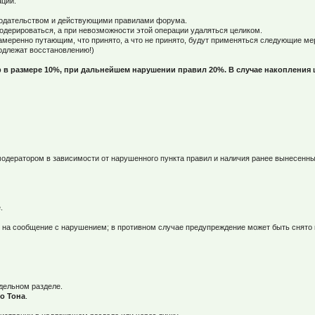
ации.
онодательством и действующими правилами форума.
дерироваться, а при невозможности этой операции удаляться целиком.
намеренно путающим, что принято, а что не принято, будут применяться следующие м
одлежат восстановлению!)
 в размере 10%, при дальнейшем нарушении правил 20%. В случае накопления 
одератором в зависимости от нарушенного пункта правил и наличия ранее вынесенн
.
 и на сообщение с нарушением; в противном случае предупреждение может быть снят
дельном разделе.
о Тона
.