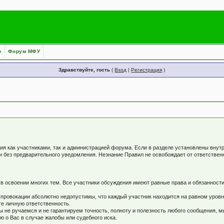
о
Форум МФУ
Здравствуйте, гость
(
Вход
|
Регистрация
)
я как участниками, так и администрацией форума. Если в разделе установлены внут
и без предварительного уведомления. Незнание Правил не освобождает от ответстве
 освоении многих тем. Все участники обсуждения имеют равные права и обязанности
 провокации абсолютно недопустимы, что каждый участник находится на равном уров
те личную ответственность.
не ручаемся и не гарантируем точность, полноту и полезность любого сообщения, м
 о Вас в случае жалобы или судебного иска.