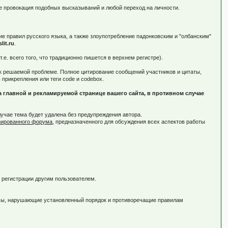
же провокация подобных высказываний и любой переход на личности.
е правил русского языка, а также злоупотребление падонковским и "олбанским"
slit.ru
.
. всего того, что традиционно пишется в верхнем регистре).
 к решаемой проблеме. Полное цитирование сообщений участников и цитаты,
прикрепления или теги code и codebox.
 главной и рекламируемой странице вашего сайта, в противном случае
учае тема будет удалена без предупреждения автора.
зированного форума
, предназначенного для обсуждения всех аспектов работы
я регистрации другим пользователем.
емы, нарушающие установленный порядок и противоречащие правилам