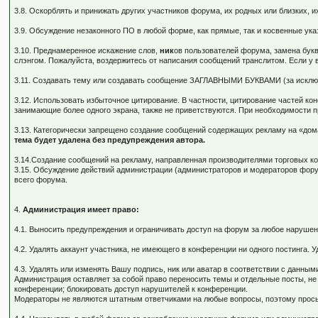
3.8. Оскорблять и принижать других участников форума, их родных или близких, 
3.9. Обсуждение незаконного ПО в любой форме, как прямые, так и косвенные ука
3.10. Преднамеренное искажение слов,
ник
ов пользователей форума, замена букв
слэнгом. Пожалуйста, воздержитесь от написания сообщений транслитом. Если у
3.11. Создавать тему или создавать сообщение ЗАГЛАВНЫМИ БУКВАМИ (за исключен
3.12. Использовать избыточное цитирование. В частности, цитирование частей 
занимающие более одного экрана, также не приветствуются. При необходимости п
3.13. Категорически запрещено создание сообщений содержащих рекламу на «до
тема будет удалена без предупреждения автора.
3.14.Создание сообщений на рекламу, направленная производителями торговых к
3.15. Обсуждение действий администрации (администраторов и модераторов фор
всего форума.
4.
Администрация имеет право:
4.1. Выносить предупреждения и ограничивать доступ на форум за любое нарушен
4.2. Удалять аккаунт участника, не имеющего в конференции ни одного постинга. 
4.3. Удалять или изменять Вашу подпись, ник или аватар в соответствии с данны
Администрация оставляет за собой право переносить темы и отдельные посты, 
конференции; блокировать доступ нарушителей к конференции.
Модераторы не являются штатным ответчиками на любые вопросы, поэтому просьб