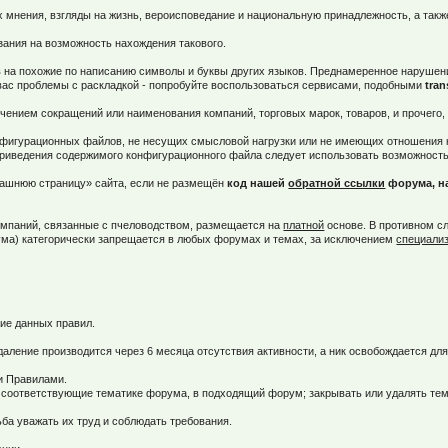
их мнения, взгляды на жизнь, вероисповедание и национальную принадлежность, а так
зания на возможность нахождения такового.
 на похожие по написанию символы и буквы других языков. Преднамеренное нарушени
 вас проблемы с раскладкой - попробуйте воспользоваться сервисами, подобными
tran
ием сокращений или наименования компаний, торговых марок, товаров, и прочего, т.е
конфигурационных файлов, не несущих смысловой нагрузки или не имеющих отношения
риведения содержимого конфигурационного файла следует использовать возможность 
машнюю страницу» сайта, если не размещён
код нашей
обратной ссылки
форума, на
омпаний, связанные с пчеловодством, размещается на
платной
основе. В противном сл
ума) категорически запрещается в любых форумах и темах, за исключением
специали
ие данных правил.
Удаление производится через 6 месяца отсутствия активности, а ник освобождается дл
ми Правилами.
не соответствующие тематике форума, в подходящий форум; закрывать или удалять т
а уважать их труд и соблюдать требования.