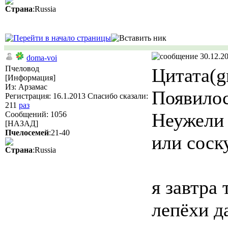
Страна
:Russia
30.12.20
doma-voi
Пчеловод
Цитата(g
[Информация]
Из: Арзамас
Появилос
Регистрация: 16.1.2013 Спасибо сказали:
211
раз
Неужели 
Сообщений: 1056
[НАЗАД]
Пчелосемей
:21-40
или соск
Страна
:Russia
я завтра
лепёхи да