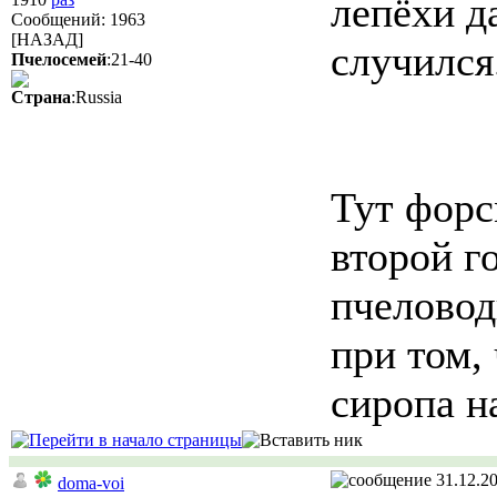
лепёхи да
Сообщений: 1963
[НАЗАД]
случился
Пчелосемей
:21-40
Страна
:Russia
Тут форс
второй г
пчеловод
при том,
сиропа н
31.12.20
doma-voi