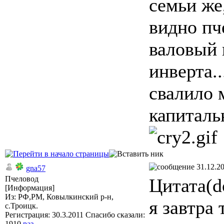
семьи же,
видно пче
валовый 
инверта..
свалило 
капиталь
31.12.20
gna57
Пчеловод
Цитата(d
[Информация]
Из: РФ,РМ, Ковылкинский р-н,
я завтра
с.Троицк.
Регистрация: 30.3.2011 Спасибо сказали:
1910
раз