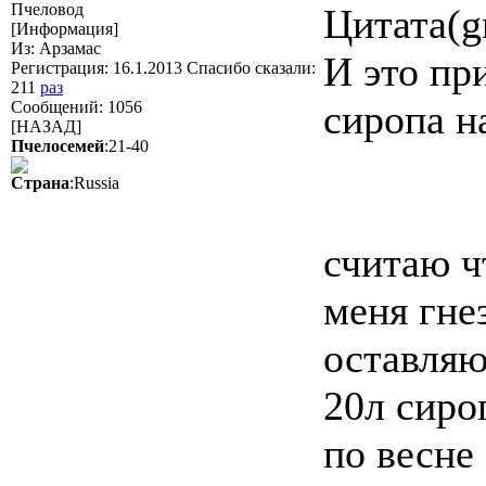
Пчеловод
Цитата(g
[Информация]
Из: Арзамас
И это при
Регистрация: 16.1.2013 Спасибо сказали:
211
раз
сиропа н
Сообщений: 1056
[НАЗАД]
Пчелосемей
:21-40
Страна
:Russia
считаю чт
меня гне
оставляю
20л сиро
по весне