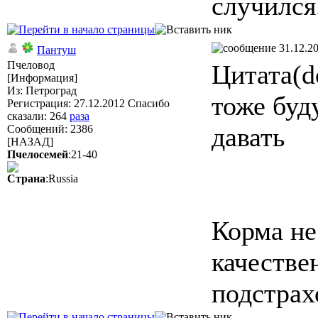
случился.
31.12.20
Пантуш
Пчеловод
Цитата(d
[Информация]
Из: Петроград
тоже буд
Регистрация: 27.12.2012 Спасибо
сказали:
264
раза
давать
Сообщений: 2386
[НАЗАД]
Пчелосемей
:21-40
Страна
:Russia
Корма не
качестве
подстрах