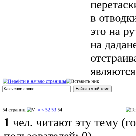
перетаск
в отводк
это на ру
на дадан
отстраив
являются
54 страниц
«
<
52
53
54
1
чел. читают эту тему (г
пользователей: 0)