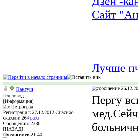
Дзен -ка
Сайт "Ан
Лучше пч
26.12.20
Пантуш
Пчеловод
Пергу вс
[Информация]
Из: Петроград
мед.Сейч
Регистрация: 27.12.2012 Спасибо
сказали:
264
раза
больнич
Сообщений: 2386
[НАЗАД]
Пчелосемей
:21-40