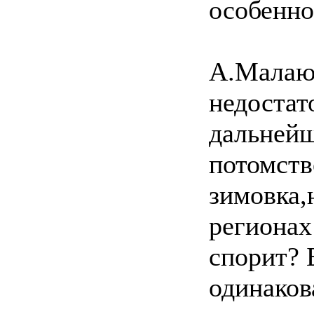
особенн
А.Малаю 
недостато
дальнейш
потомств
зимовка,
регионах 
спорит? 
одинаков