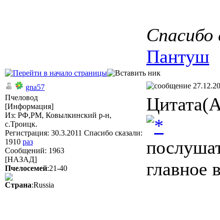
Спасибо 
Пантуш
27.12.20
gna57
Пчеловод
Цитата(А
[Информация]
Из: РФ,РМ, Ковылкинский р-н,
с.Троицк.
Регистрация: 30.3.2011 Спасибо сказали:
послушат
1910
раз
Сообщений: 1963
[НАЗАД]
главное 
Пчелосемей
:21-40
Страна
:Russia