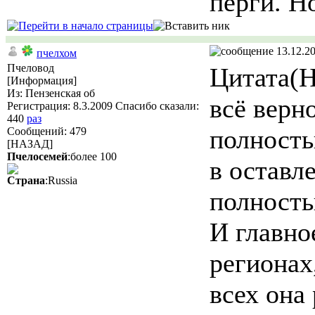
перги. Н
13.12.20
пчелхом
Пчеловод
Цитата(Н
[Информация]
Из: Пензенская об
всё верн
Регистрация: 8.3.2009 Спасибо сказали:
440
раз
полность
Сообщений: 479
[НАЗАД]
Пчелосемей
:более 100
в оставл
Страна
:Russia
полность
И главно
регионах,
всех она 