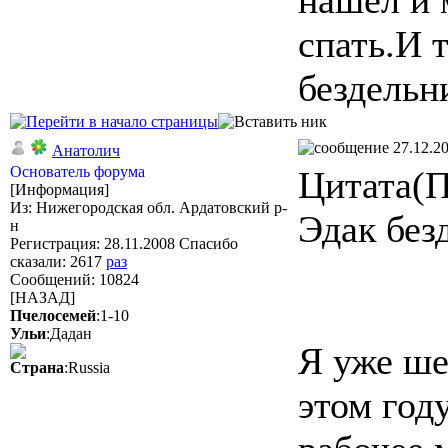
нашел и 
спать.И 
бездельн
27.12.20
Анатолич
Основатель форума
Цитата(П
[Информация]
Из: Нижегородская обл. Ардатовский р-
Эдак без
н
Регистрация: 28.11.2008 Спасибо
сказали:
2617
раз
Сообщений: 10824
[НАЗАД]
Пчелосемей
:1-10
Ульи
:Дадан
Я уже ше
Страна
:Russia
этом год