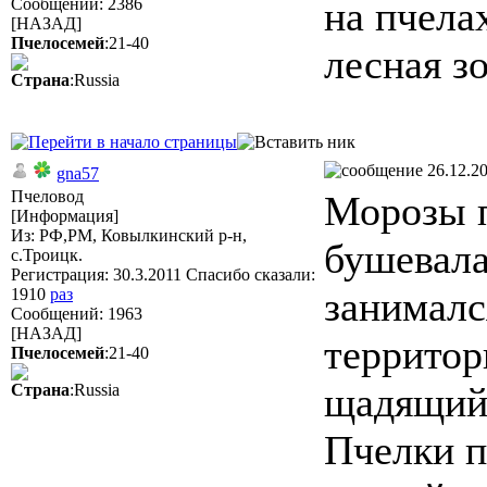
на пчела
Сообщений: 2386
[НАЗАД]
Пчелосемей
:21-40
лесная з
Страна
:Russia
26.12.20
gna57
Пчеловод
Морозы п
[Информация]
Из: РФ,РМ, Ковылкинский р-н,
бушевала
с.Троицк.
Регистрация: 30.3.2011 Спасибо сказали:
занималс
1910
раз
Сообщений: 1963
[НАЗАД]
территор
Пчелосемей
:21-40
щадящий 
Страна
:Russia
Пчелки п