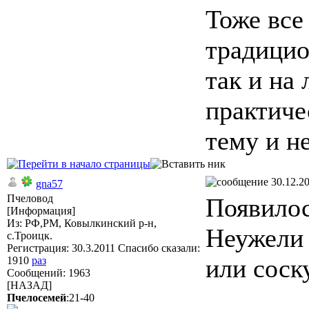
Тоже все
традицио
так и на 
практиче
тему и н
30.12.20
gna57
Пчеловод
Появилос
[Информация]
Из: РФ,РМ, Ковылкинский р-н,
Неужели 
с.Троицк.
Регистрация: 30.3.2011 Спасибо сказали:
или соск
1910
раз
Сообщений: 1963
[НАЗАД]
Пчелосемей
:21-40