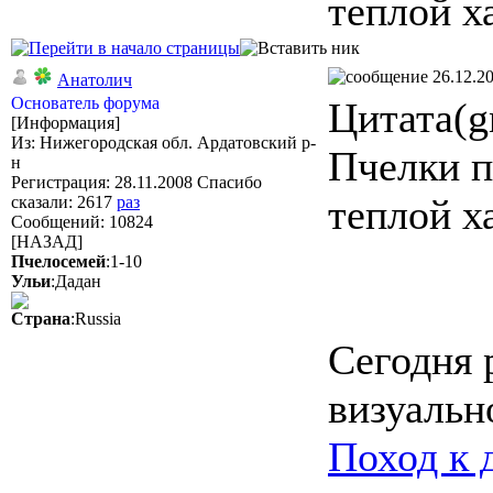
теплой х
26.12.20
Анатолич
Основатель форума
Цитата(g
[Информация]
Из: Нижегородская обл. Ардатовский р-
Пчелки п
н
Регистрация: 28.11.2008 Спасибо
теплой х
сказали:
2617
раз
Сообщений: 10824
[НАЗАД]
Пчелосемей
:1-10
Ульи
:Дадан
Страна
:Russia
Сегодня 
визуальн
Поход к 