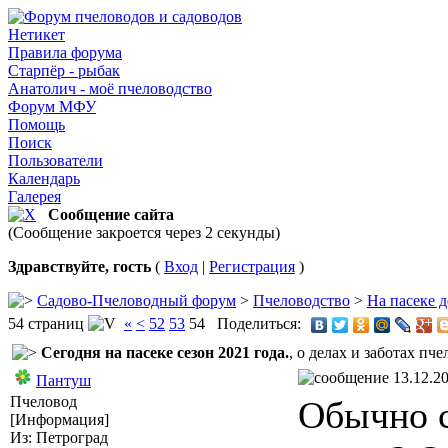
Нетикет
Правила форума
Старпёр - рыбак
Анатолич - моё пчеловодство
Форум МФУ
Помощь
Поиск
Пользователи
Календарь
Галерея
Сообщение сайта
(Сообщение закроется через 2 секунды)
Здравствуйте, гость
(
Вход
|
Регистрация
)
Садово-Пчеловодный форум
>
Пчеловодство
>
На пасеке д
54 страниц
«
<
52
53
54
Поделиться:
Сегодня на пасеке сезон 2021 года.
, о делах и заботах пч
13.12.20
Пантуш
Пчеловод
Обычно с
[Информация]
Из: Петроград