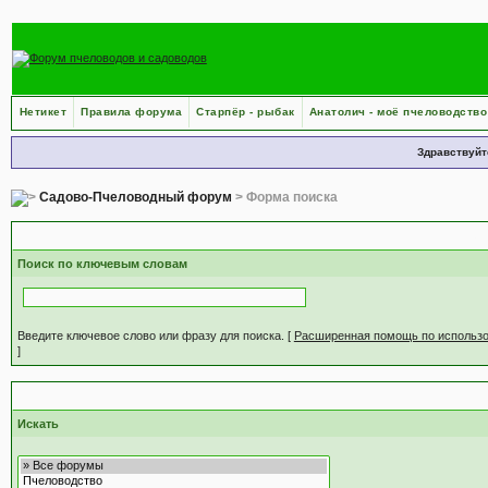
Нетикет
Правила форума
Старпёр - рыбак
Анатолич - моё пчеловодство
Здравствуйт
Садово-Пчеловодный форум
> Форма поиска
С
Поиск по ключевым словам
Введите ключевое слово или фразу для поиска.
[
Расширенная помощь по использ
]
Н
Искать