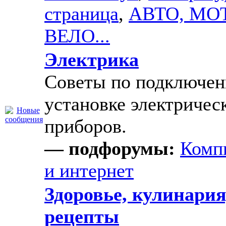
страница
,
АВТО, МО
ВЕЛО...
Электрика
Советы по подключе
установке электричес
приборов.
— подфорумы:
Комп
и интернет
Здоровье, кулинария
рецепты