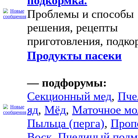
подкормка.
Проблемы и способы
решения, рецепты
приготовления, подко
Продукты пасеки
— подфорумы:
Секционный мед
,
Пче
яд
,
Мёд
,
Маточное мо
Пыльца (перга)
,
Проп
Воск
,
Пчелиный подм