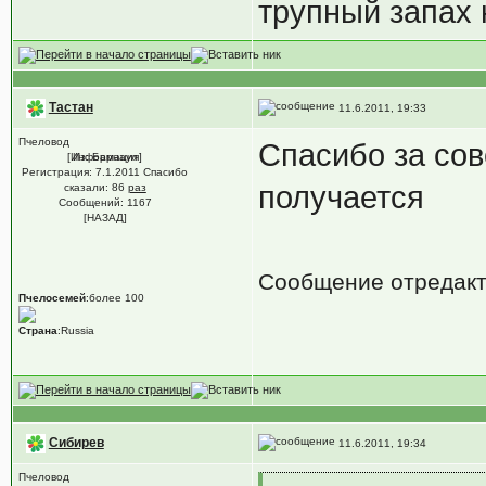
трупный запах 
Тастан
11.6.2011, 19:33
Пчеловод
Спасибо за сов
[Информация]
Из: Барнаул
Регистрация: 7.1.2011 Спасибо
получается
сказали:
86
раз
Сообщений: 1167
[НАЗАД]
Сообщение отредак
Пчелосемей
:более 100
Страна
:Russia
Сибирев
11.6.2011, 19:34
Пчеловод