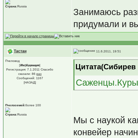
Страна
:Russia
Занимаюсь раз
придумали и вы
Тастан
11.6.2011, 19:51
Пчеловод
Цитата(Сибирев @
[Информация]
Из: Барнаул
Регистрация: 7.1.2011 Спасибо
сказали:
86
раз
Сообщений: 1167
Саженцы.Куры
[НАЗАД]
Пчелосемей
:более 100
Страна
:Russia
Мы с наукой ка
конвейер начин