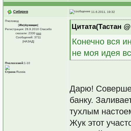
Сибирев
11.6.2011, 19:32
Пчеловод
Цитата(Тастан @ 
[Информация]
Из: Арзамас
Регистрация: 28.9.2010 Спасибо
сказали:
2330
раз
Сообщений: 3711
Конечно вся ин
[НАЗАД]
не моя идея вс
Пчелосемей
:1-10
Страна
:Russia
Дарю! Соверше
банку. Заливае
тухлым настое
Жук этот участ