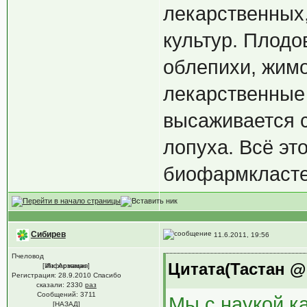
лекарственных
культур. Плодо
облепихи, жимо
лекарственные 
высаживается с
лопуха. Всё эт
биофармкласте
Сибирев
11.6.2011, 19:56
Пчеловод
Цитата(Тастан @ 
[Информация]
Из: Арзамас
Регистрация: 28.9.2010 Спасибо
сказали:
2330
раз
Сообщений: 3711
Мы с наукой к
[НАЗАД]