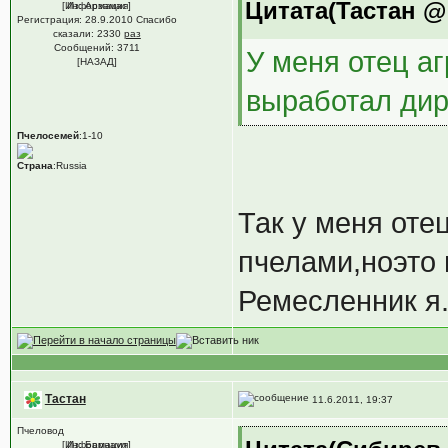
Цитата(Тастан @ 
[Информация]
Из: Арзамас
Регистрация: 28.9.2010 Спасибо
сказали:
2330
раз
Сообщений: 3711
У меня отец а
[НАЗАД]
выработал дир
Пчелосемей
:1-10
Страна
:Russia
Так у меня оте
пчелами,ноэто 
Ремесленник я
Тастан
11.6.2011, 19:37
Пчеловод
[Информация]
Из: Барнаул