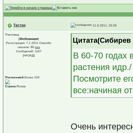
Тастан
11.6.2011, 20:26
Пчеловод
Цитата(Сибирев @
[Информация]
Из: Барнаул
Регистрация: 7.1.2011 Спасибо
сказали:
86
раз
Сообщений: 1167
В 60-70 годах
[НАЗАД]
растения идр.
Посмотрите ег
Пчелосемей
:более 100
Страна
:Russia
все:начиная от
Очень интересн