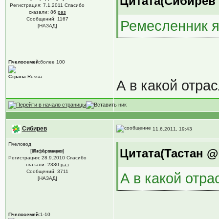
Цитата(Сибирев @
Регистрация: 7.1.2011 Спасибо
сказали:
86
раз
Сообщений: 1167
Ремесленник я
[НАЗАД]
Пчелосемей
:более 100
Страна
:Russia
А в какой отра
Сибирев
11.6.2011, 19:43
Пчеловод
Цитата(Тастан @ 
[Информация]
Из: Арзамас
Регистрация: 28.9.2010 Спасибо
сказали:
2330
раз
Сообщений: 3711
А в какой отр
[НАЗАД]
Пчелосемей
:1-10