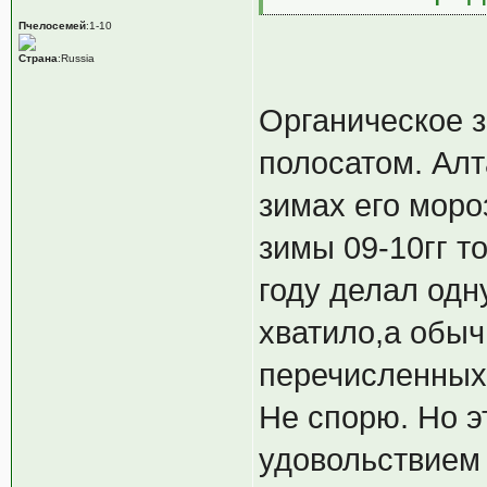
Пчелосемей
:1-10
Страна
:Russia
Органическое з
полосатом. Алт
зимах его мор
зимы 09-10гг т
году делал одн
хватило,а обыч
перечисленных
Не спорю. Но э
удовольствием 