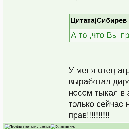
Цитата(Сибирев @
А то ,что Вы п
У меня отец аг
выработал дире
носом тыкал в 
только сейчас 
прав!!!!!!!!!!