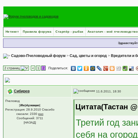
Нетикет
Правила форума
Старпёр - рыбак
Анатолич - моё пчеловодство
Здравствуйт
Садово-Пчеловодный форум
>
Сад, цветы и огород
>
Вредители и б
2 страниц
<
1
2
Поделиться:
Борьба с колорадским жуком.
Сибирев
11.6.2011, 18:30
Пчеловод
Цитата(Тастан @ 
[Информация]
Из: Арзамас
Регистрация: 28.9.2010 Спасибо
сказали:
2330
раз
Сообщений: 3711
Третий год за
[НАЗАД]
себя на огород