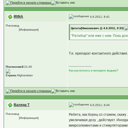
IRINA
4.6.2011, 8:41
Пчеловод
Цитата(Николаевич @ 4.6.2011, 0:33)
[Информация]
"Ратибор" или иже с ним. Пока д
Т.е. препарат контактного действия.
--------------------
Пчелосемей
:21-40
Как распознать в женщине ведьму?
Страна
:Afghanistan
Валера Т
4.6.2011, 9:44
Пчеловод
Ребята, как борец со стажем, скаж
[Информация]
увеличивая дозу , действует. Иногд
микроэлементами и стимуляторами 