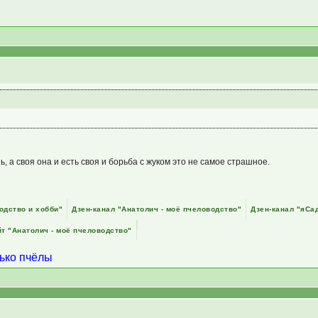
ь, а своя она и есть своя и борьба с жуком это не самое страшное.
одство и хобби"
Дзен-канал "Анатолич - моё пчеловодство"
Дзен-канал "яСа
т "Анатолич - моё пчеловодство"
лько пчёлы