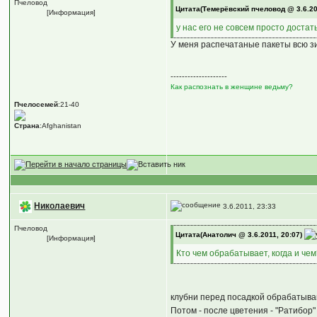
Пчеловод
Цитата(Темерёвский пчеловод @ 3.6.20
[Информация]
у нас его не совсем просто доста
У меня распечатаные пакеты всю зи
--------------------
Как распознать в женщине ведьму?
Пчелосемей
:21-40
Страна
:Afghanistan
Николаевич
3.6.2011, 23:33
Пчеловод
Цитата(Анатолич @ 3.6.2011, 20:07)
[Информация]
Кто чем обрабатывает, когда и че
клубни перед посадкой обрабатываю
Потом - после цветения - "Ратибор