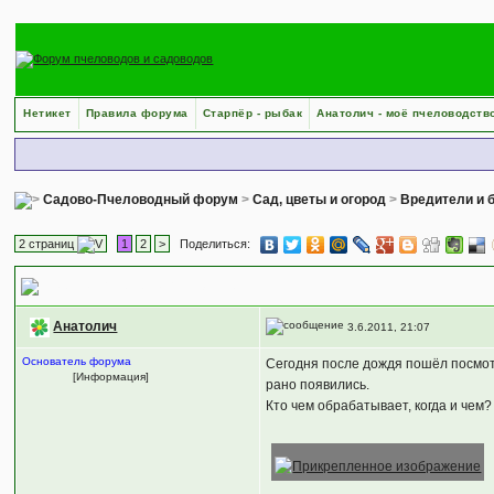
Нетикет
Правила форума
Старпёр - рыбак
Анатолич - моё пчеловодств
Садово-Пчеловодный форум
>
Сад, цветы и огород
>
Вредители и б
2 страниц
1
2
>
Поделиться:
Борьба с колорадским жуком.
Анатолич
3.6.2011, 21:07
Основатель форума
Сегодня после дождя пошёл посмотр
[Информация]
рано появились.
Кто чем обрабатывает, когда и чем?