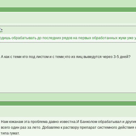
оходишь обрабатывать до последних рядов на первых обработанных жуки уже 
 А как с теми кто под листом и с теми,что из яиц выведутся через 3-5 дней?
у . Нам южанам эта проблема давно известна.И Банколом обрабатывал и другим
а всего один раз за лето. Добавляю к раствору препарат системного действия
типа гумат.