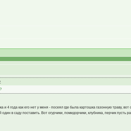
м?
 и 4 года как его нет у меня - посеял где была картошка газонную траву, вот 
 один в саду поставить. Вот огурчики, помидорчики, клубника, перчик пусть р