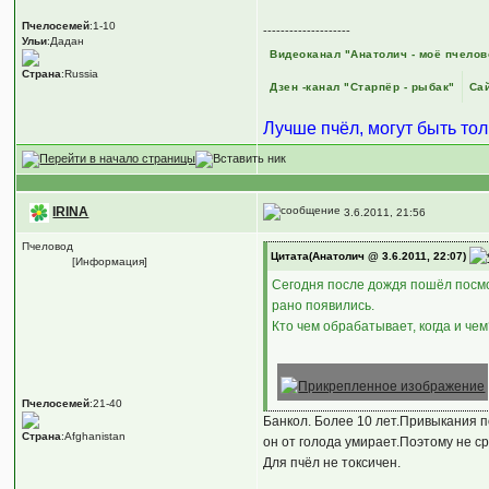
Пчелосемей
:1-10
--------------------
Ульи
:Дадан
Видеоканал "Анатолич - моё пчелов
Страна
:Russia
Дзен -канал "Старпёр - рыбак"
Сай
Лучше пчёл, могут быть то
IRINA
3.6.2011, 21:56
Пчеловод
Цитата(Анатолич @ 3.6.2011, 22:07)
[Информация]
Сегодня после дождя пошёл посмо
рано появились.
Кто чем обрабатывает, когда и че
Пчелосемей
:21-40
Банкол. Более 10 лет.Привыкания п
Страна
:Afghanistan
он от голода умирает.Поэтому не ср
Для пчёл не токсичен.