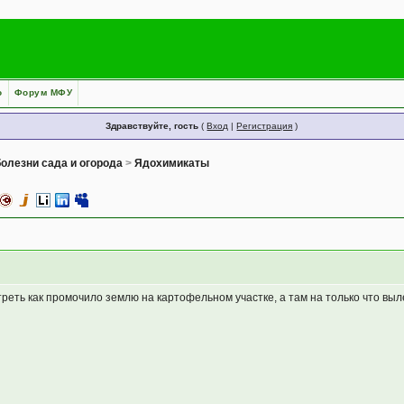
о
Форум МФУ
Здравствуйте, гость
(
Вход
|
Регистрация
)
олезни сада и огорода
>
Ядохимикаты
еть как промочило землю на картофельном участке, а там на только что выл