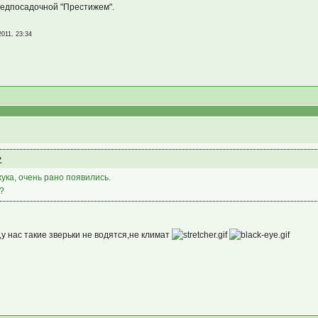
предпосадочной "Престижем".
2011, 23:34
ука, очень рано появились.
м?
ь,у нас такие зверьки не водятся,не климат