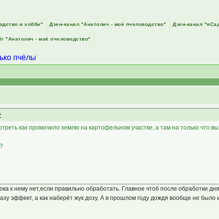
одство и хобби"
Дзен-канал "Анатолич - моё пчеловодство"
Дзен-канал "яСа
т "Анатолич - моё пчеловодство"
лько пчёлы
треть как промочило землю на картофельном участке, а там на только что вы
м?
ока к нему нет,если правильно обработать. Главное чтоб после обработки дня
азу эффект, а как наберёт жук дозу. А в прошлом году дождя вообще не было 