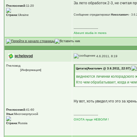
За лето обработок 2-3, не считая 
Пчелосемей
:11-20
Сообщение отредактировал
Николаевич
- 3.6.
Страна
:Ukraine
--------------------
Abeunt studia in mores
pchelovod
4.6.2011, 8:19
Пчеловод
Цитата(Анатолич @ 3.6.2011, 22:07)
[Информация]
виднеются личинки колорадского ж
Кто чем обрабатывает, когда и че
Ну вот, хоть увидел,что это за хрен
Пчелосемей
:41-60
Ульи
:Многокорпусной
--------------------
ОХОТА пуще НЕВОЛИ !
Страна
:Russia