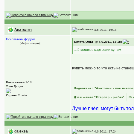
Анатолич
4.6.2011, 16:18
Основатель форума
Цитата(ОЛЕГ @ 4.6.2011, 13:18)
[Информация]
а 5 мешков картошки купим
Купить можно то что есть не станеш
--------------------
Пчелосемей
:1-10
Ульи
:Дадан
Видеоканал "Анатолич - моё пчелов
Страна
:Russia
Дзен -канал "Старпёр - рыбак"
Сай
Лучше пчёл, могут быть то
daleksa
4.6.2011, 17:24