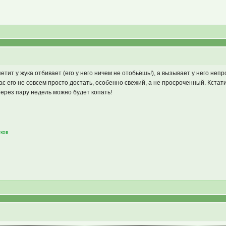
петит у жука отбивает (его у него ничем не отобьёшь!), а вызывает у него не
нас его не совсем просто достать, особенно свежий, а не просроченный. Кстати
Через пару недель можно будет копать!
тков