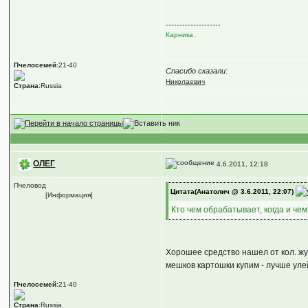
--------------------
Карника.
Пчелосемей
:21-40
Спасибо сказали:
Николаевич
Страна
:Russia
ОЛЕГ
4.6.2011, 12:18
Пчеловод
Цитата(Анатолич @ 3.6.2011, 22:07)
[Информация]
Кто чем обрабатывает, когда и че
Хорошее средство нашел от кол. жука
мешков картошки купим - лучше улей
Пчелосемей
:21-40
Страна
:Russia