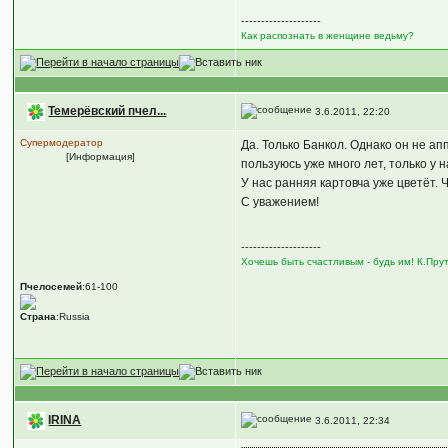
--------------------
Как распознать в женщине ведьму?
Темерёвский пчел...
3.6.2011, 22:20
Супермодератор
Да. Только Банкол. Однако он не ап
[Информация]
пользуюсь уже много лет, только у 
У нас ранняя картовча уже цветёт. 
С уважением!
--------------------
Хочешь быть счастливым - будь им! К.Пру
Пчелосемей
:61-100
Страна
:Russia
IRINA
3.6.2011, 22:34