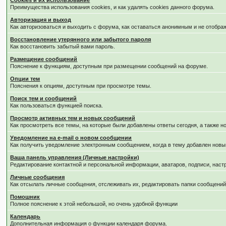
Cookies и их использование
Преимущества использования cookies, и как удалять cookies данного форума.
Авторизация и выход
Как авторизоваться и выходить с форума, как оставаться анонимным и не отобра
Восстановление утерянного или забытого пароля
Как восстановить забытый вами пароль.
Размещение сообщений
Пояснение к функциям, доступным при размещении сообщений на форуме.
Опции тем
Пояснения к опциям, доступным при просмотре темы.
Поиск тем и сообщений
Как пользоваться функцией поиска.
Просмотр активных тем и новых сообщений
Как просмотреть все темы, на которые были добавлены ответы сегодня, а также 
Уведомление на е-mail о новом сообщении
Как получить уведомление электронным сообщением, когда в тему добавлен новый
Ваша панель управления (Личные настройки)
Редактирование контактной и персональной информации, аватаров, подписи, наст
Личные сообщения
Как отсылать личные сообщения, отслеживать их, редактировать папки сообщени
Помошник
Полное пояснение к этой небольшой, но очень удобной функции
Календарь
Дополнительная информация о функции календаря форума.