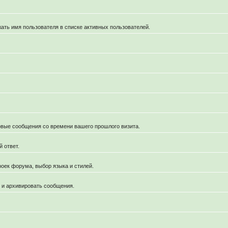
жать имя пользователя в списке активных пользователей.
новые сообщения со времени вашего прошлого визита.
 ответ.
роек форума, выбор языка и стилей.
й и архивировать сообщения.