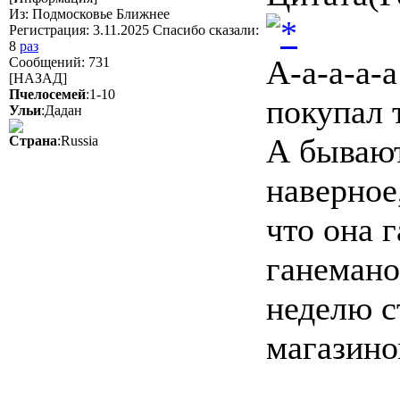
Из: Подмосковье Ближнее
Регистрация: 3.11.2025 Спасибо сказали:
8
раз
А-а-а-а-
Сообщений: 731
[НАЗАД]
Пчелосемей
:1-10
покупал 
Ульи
:Дадан
А бывают
Страна
:Russia
наверное
что она 
ганемано
неделю с
магазино