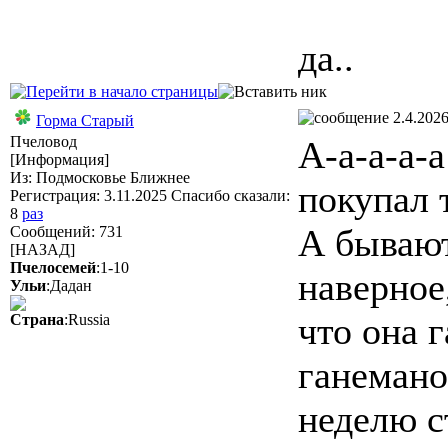
да..
2.4.2026
Горма Старый
Пчеловод
А-а-а-а-
[Информация]
Из: Подмосковье Ближнее
покупал 
Регистрация: 3.11.2025 Спасибо сказали:
8
раз
А бывают
Сообщений: 731
[НАЗАД]
Пчелосемей
:1-10
наверное
Ульи
:Дадан
что она 
Страна
:Russia
ганемано
неделю с