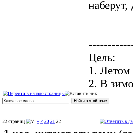
наберут,
-----------
Цель:
1. Летом
2. В зимо
22 страниц
«
<
20
21
22