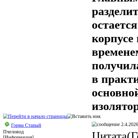
раздели
остаетс
корпусе 
времене
получил
в практ
основно
изолятор
2.4.2026
Горма Старый
Пчеловод
Цитата(Г
[Информация]