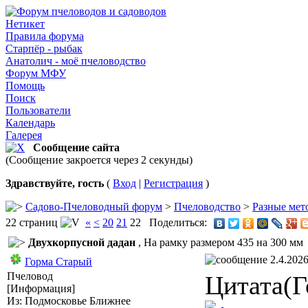
Нетикет
Правила форума
Старпёр - рыбак
Анатолич - моё пчеловодство
Форум МФУ
Помощь
Поиск
Пользователи
Календарь
Галерея
Сообщение сайта
(Сообщение закроется через 2 секунды)
Здравствуйте, гость
(
Вход
|
Регистрация
)
Садово-Пчеловодный форум
>
Пчеловодство
>
Разные мет
22 страниц
«
<
20
21
22
Поделиться:
Двухкорпусной дадан
, На рамку размером 435 на 300 мм
2.4.2026
Горма Старый
Пчеловод
Цитата(Г
[Информация]
Из: Подмосковье Ближнее