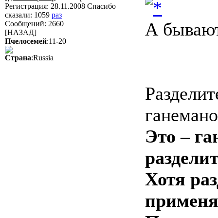
Регистрация: 28.11.2008 Спасибо
сказали:
1059
раз
А бывают
Сообщений: 2660
[НАЗАД]
Пчелосемей
:11-20
Страна
:Russia
Разделит
ганеманов
Это – га
раздели
Хотя ра
применя