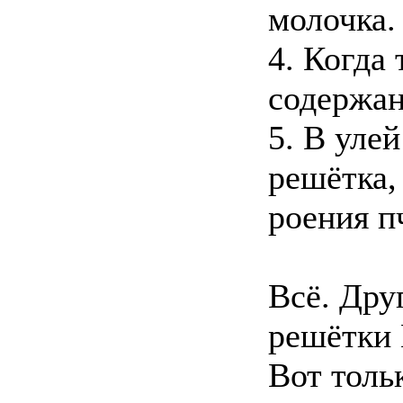
молочка.
4. Когда
содержан
5. В уле
решётка,
роения п
Всё. Дру
решётки 
Вот тольк