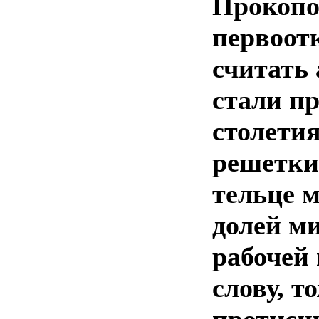
Прокопо
первоот
считать
стали пр
столети
решетки
тельце м
долей м
рабочей 
слову, т