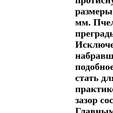
протисну
размеры
мм. Пче
преград
Исключе
набравш
подобно
стать дл
практик
зазор со
Главным