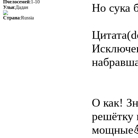
Пчелосемей
:1-10
Но сука 
Ульи
:Дадан
Страна
:Russia
Цитата(d
Исключен
набравша
О как! З
решётку 
мощные💪