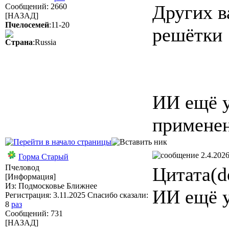
Других в
Сообщений: 2660
[НАЗАД]
Пчелосемей
:11-20
решётки
Страна
:Russia
ИИ ещё у
применен
2.4.2026
Горма Старый
Пчеловод
Цитата(d
[Информация]
Из: Подмосковье Ближнее
ИИ ещё у
Регистрация: 3.11.2025 Спасибо сказали:
8
раз
Сообщений: 731
[НАЗАД]