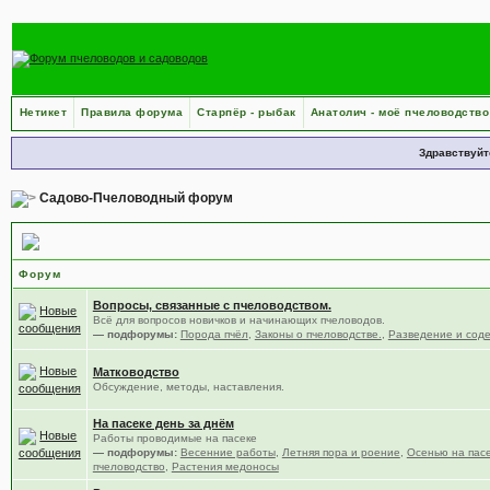
Нетикет
Правила форума
Старпёр - рыбак
Анатолич - моё пчеловодство
Здравствуйт
Садово-Пчеловодный форум
Пчеловодство
Форум
Вопросы, связанные с пчеловодством.
Всё для вопросов новичков и начинающих пчеловодов.
— подфорумы:
Порода пчёл
,
Законы о пчеловодстве.
,
Разведение и сод
Матководство
Обсуждение, методы, наставления.
На пасеке день за днём
Работы проводимые на пасеке
— подфорумы:
Весенние работы
,
Летняя пора и роение
,
Осенью на пас
пчеловодство
,
Растения медоносы