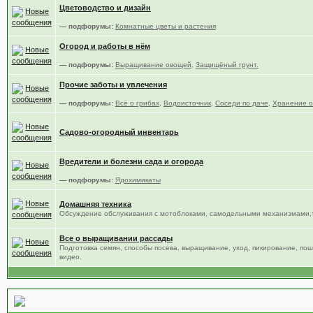
Цветоводство и дизайн
— подфорумы:
Комнатные цветы и растения
Огород и работы в нём
— подфорумы:
Выращивание овощей
,
Защищёный грунт.
Прочие заботы и увлечения
— подфорумы:
Всё о грибах
,
Водоисточник
,
Соседи по даче
,
Хранение о
Садово-огородный инвентарь
Вредители и болезни сада и огорода
— подфорумы:
Ядохимикаты
Домашняя техника
Обсуждение обслуживания с мотоблоками, самодельными механизмами,т
Все о выращивании рассады
Подготовка семян, способы посева, выращивание, уход, пикирование, по
видео.
Место общения