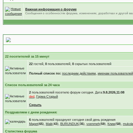
Важная информация о форуме
Сообщения о особенностях форума, изменениях, доработках и другой в
Статистика форума
22 посетителей за 15 минут
22
гостей,
0
пользователей,
0
скрытых пользователей
Полный список по:
последним действиям
,
именам пользователей
Список пользователей за 24 часа
2
пользователей посетило форум сегодня. Дата:
9.8.2026,11:08
ded
,
Горма Старый
Скрыть
Поздравляем с днем рождения:
6
пользователей празднуют сегодня свой день рождения
Mapet
(
65
),
Maik
(
43
),
BURUNDUK
(
35
),
voenmeh
(
59
),
Клим
(
58
),
mukola
Статистика форума