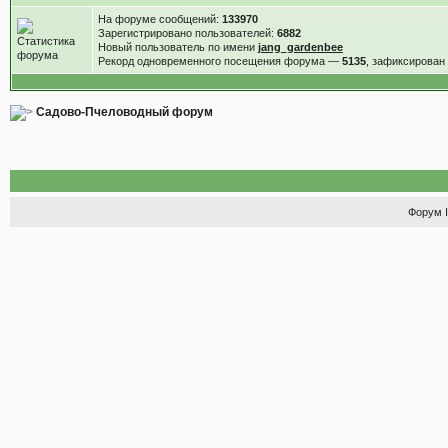
На форуме сообщений:
133970
Зарегистрировано пользователей:
6882
Новый пользователь по имени
jang_gardenbee
Рекорд одновременного посещения форума —
5135
, зафиксирова
Садово-Пчеловодный форум
Форум