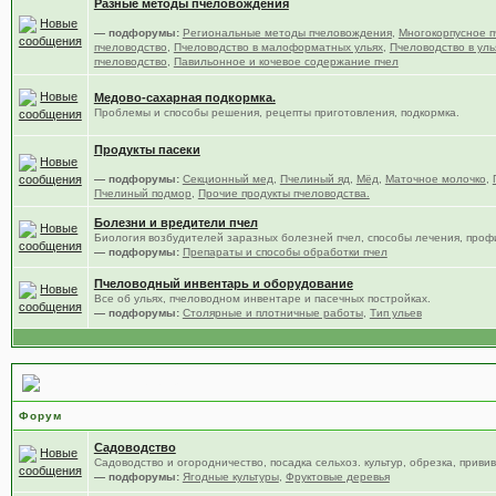
Разные методы пчеловождения
— подфорумы:
Региональные методы пчеловождения
,
Многокорпусное п
пчеловодство
,
Пчеловодство в малоформатных ульях
,
Пчеловодство в уль
пчеловодство
,
Павильонное и кочевое содержание пчел
Медово-сахарная подкормка.
Проблемы и способы решения, рецепты приготовления, подкормка.
Продукты пасеки
— подфорумы:
Секционный мед
,
Пчелиный яд
,
Мёд
,
Маточное молочко
,
Пчелиный подмор
,
Прочие продукты пчеловодства.
Болезни и вредители пчел
Биология возбудителей заразных болезней пчел, способы лечения, проф
— подфорумы:
Препараты и способы обработки пчел
Пчеловодный инвентарь и оборудование
Все об ульях, пчеловодном инвентаре и пасечных постройках.
— подфорумы:
Столярные и плотничные работы
,
Тип ульев
Сад, цветы и огород
Форум
Садоводство
Садоводство и огородничество, посадка сельхоз. культур, обрезка, привив
— подфорумы:
Ягодные культуры
,
Фруктовые деревья