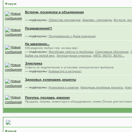
Форум
Встречи, посиделки и объединения
— подфорумы:
Общества пчеловодов
,
Земляки - пчеловоды
,
Встречи, по
Поздравления!!!
— подфорумы:
Поздравление с Днём рождения
На завалинке...
Обсуждение любых тем, на ваш вкус.
— подфорумы:
Житейские заботы и проблемы
,
Спортивное обозрение
,
Байки на любой вкус
,
Литературная страница
,
АВТО, МОТО, ВЕЛО...
Электрика
Советы по подключению и установке электрических приборов.
— подфорумы:
Компьютер и интернет
Здоровье, кулинария, рецепты
— подфорумы:
Кулинария и напитки
,
Народные лечебные рецепты
,
Апит
Покупка, продажа, дарение
Продажа, покупка, инвентаря и оборудования, семян.(Только для постоя
Всё что связано с форумом.
Форум