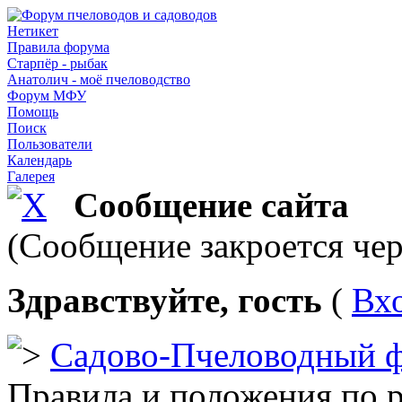
Нетикет
Правила форума
Старпёр - рыбак
Анатолич - моё пчеловодство
Форум МФУ
Помощь
Поиск
Пользователи
Календарь
Галерея
Сообщение сайта
(Сообщение закроется чер
Здравствуйте, гость
(
Вх
Садово-Пчеловодный 
Правила и положения по 