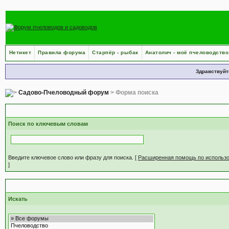
Нетикет
Правила форума
Старпёр - рыбак
Анатолич - моё пчеловодство
Здравствуйт
Садово-Пчеловодный форум
> Форма поиска
С
Поиск по ключевым словам
Введите ключевое слово или фразу для поиска.
[
Расширенная помощь по использ
]
Н
Искать