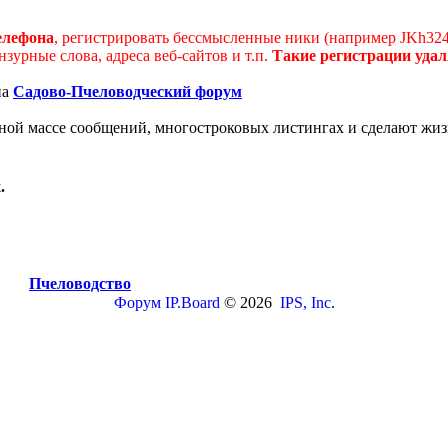
елефона
, регистрировать бессмысленные ники (например JKh32
урные слова, адреса веб-сайтов и т.п.
Такие регистрации удал
на
Садово-Пчеловодческий форум
мной массе сообщений, многостроковых листингах и сделают жиз
.
Пчеловодство
Форум
IP.Board
© 2026
IPS, Inc
.