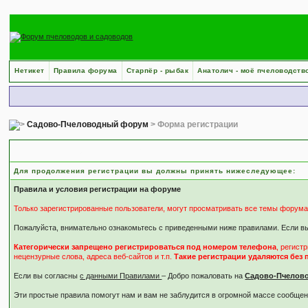
Нетикет
Правила форума
Старпёр - рыбак
Анатолич - моё пчеловодств
Садово-Пчеловодный форум
> Форма регистрации
Правила и положения по регистрации
Для продолжения регистрации вы должны принять нижеследующее:
Правила и условия регистрации на форуме
Только зарегистрированные пользователи, могут просматривать все темы форума
Пожалуйста, внимательно ознакомьтесь с приведенными ниже правилами. Если вы 
Категорически запрещено регистрироваться под номером телефона
, регист
нецензурные слова, адреса веб-сайтов и т.п.
Такие регистрации удаляются без
Если вы согласны
с данными Правилами
– Добро пожаловать на
Садово-Пчелов
Эти простые правила помогут нам и вам не заблудится в огромной массе сообщен