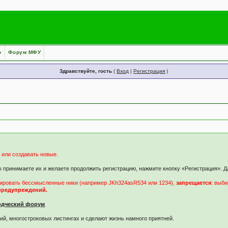
о
Форум МФУ
Здравствуйте, гость
(
Вход
|
Регистрация
)
 или создавать новые.
принимаете их и желаете продолжить регистрацию, нажмите кнопку «Регистрация». Дл
рировать бессмысленные ники (например JKh324asR534 или 1234),
запрещается
: выб
 предупреждений.
одческий форум
ий, многостроковых листингах и сделают жизнь намного приятней.