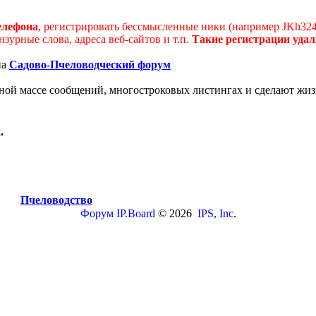
елефона
, регистрировать бессмысленные ники (например JKh32
урные слова, адреса веб-сайтов и т.п.
Такие регистрации удал
на
Садово-Пчеловодческий форум
мной массе сообщений, многостроковых листингах и сделают жиз
.
Пчеловодство
Форум
IP.Board
© 2026
IPS, Inc
.