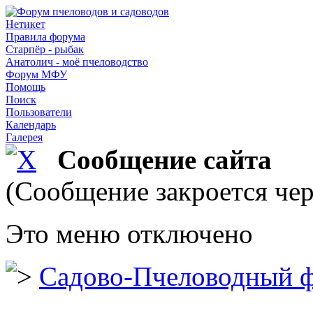
Нетикет
Правила форума
Старпёр - рыбак
Анатолич - моё пчеловодство
Форум МФУ
Помощь
Поиск
Пользователи
Календарь
Галерея
Сообщение сайта
(Сообщение закроется чер
Это меню отключено
Садово-Пчеловодный 