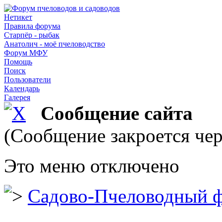
Нетикет
Правила форума
Старпёр - рыбак
Анатолич - моё пчеловодство
Форум МФУ
Помощь
Поиск
Пользователи
Календарь
Галерея
Сообщение сайта
(Сообщение закроется чер
Это меню отключено
Садово-Пчеловодный 