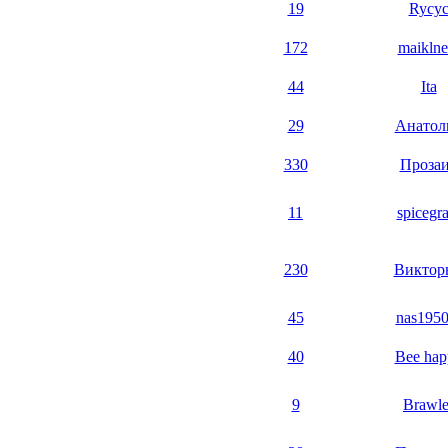
19
Rycy
172
maiklne
44
Ita
29
Анатол
330
Проза
11
spicegra
230
Виктор
45
nas1950
40
Bee hap
9
Brawle