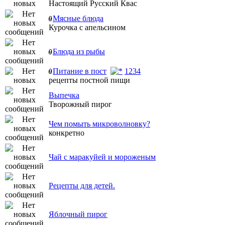
Настоящий Русский Квас
Мясные блюда
Курочка с апельсином
Блюда из рыбы
Питание в пост
1
2
3
4
рецепты постной пищи
Выпечка
Творожный пирог
Чем помыть микроволновку?
конкретно
Чай с маракуйей и мороженым
Рецепты для детей.
Яблочный пирог