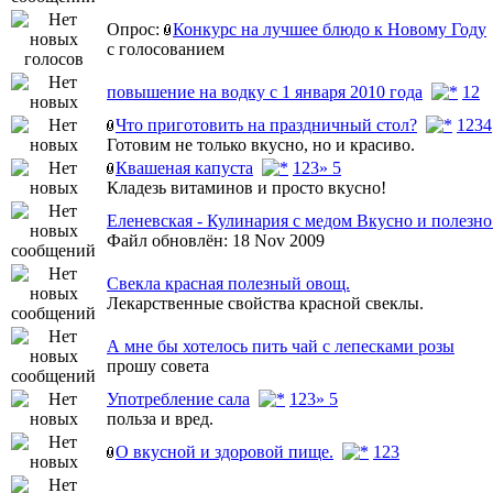
Опрос:
Конкурс на лучшее блюдо к Новому Году
с голосованием
повышение на водку с 1 января 2010 года
1
2
Что приготовить на праздничный стол?
1
2
3
4
Готовим не только вкусно, но и красиво.
Квашеная капуста
1
2
3
» 5
Кладезь витаминов и просто вкусно!
Еленевская - Кулинария с медом Вкусно и полезно
Файл обновлён: 18 Nov 2009
Свекла красная полезный овощ.
Лекарственные свойства красной свеклы.
А мне бы хотелось пить чай с лепесками розы
прошу совета
Употребление сала
1
2
3
» 5
польза и вред.
О вкусной и здоровой пище.
1
2
3