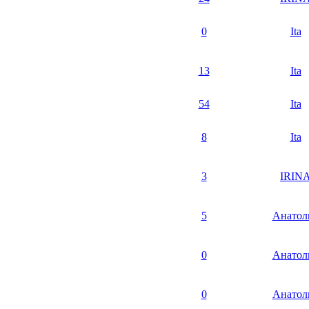
0
Ita
13
Ita
54
Ita
8
Ita
3
IRIN
5
Анатол
0
Анатол
0
Анатол