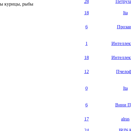
28
Петрух
ны курицы, рыбы
18
Ita
6
Проза
1
Интеллек
18
Интеллек
12
Пчело
0
Ita
6
Вини П
17
alras
24
IRIN