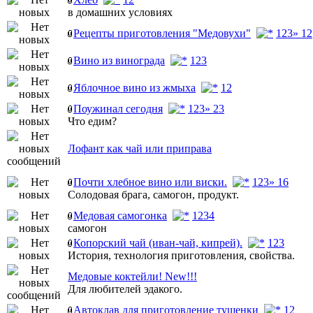
в домашних условиях
Рецепты приготовления "Медовухи"
1
2
3
» 12
Вино из винограда
1
2
3
Яблочное вино из жмыха
1
2
Поужинал сегодня
1
2
3
» 23
Что едим?
Лофант как чай или приправа
Почти хлебное вино или виски.
1
2
3
» 16
Солодовая брага, самогон, продукт.
Медовая самогонка
1
2
3
4
самогон
Копорский чай (иван-чай, кипрей).
1
2
3
История, технология приготовления, свойства.
Медовые коктейли! New!!!
Для любителей эдакого.
Автоклав для приготовление тушенки
1
2