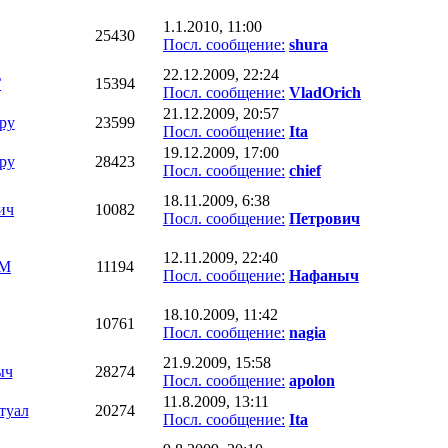
1.1.2010, 11:00
25430
Посл. сообщение:
shura
22.12.2009, 22:24
Г
15394
Посл. сообщение:
VladOrich
21.12.2009, 20:57
py
23599
Посл. сообщение:
Ita
19.12.2009, 17:00
py
28423
Посл. сообщение:
chief
18.11.2009, 6:38
ич
10082
Посл. сообщение:
Петрович
12.11.2009, 22:40
-М
11194
Посл. сообщение:
Нафаныч
18.10.2009, 11:42
10761
Посл. сообщение:
nagia
21.9.2009, 15:58
ыч
28274
Посл. сообщение:
apolon
11.8.2009, 13:11
туал
20274
Посл. сообщение:
Ita