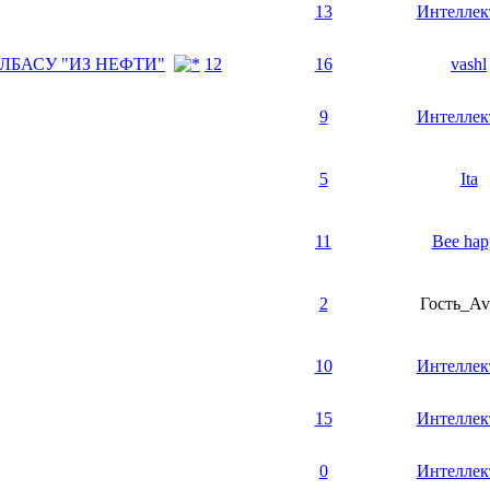
13
Интеллек
ЛБАСУ "ИЗ НЕФТИ"
1
2
16
vashl
9
Интеллек
5
Ita
11
Bee hap
2
Гость_Av
10
Интеллек
15
Интеллек
0
Интеллек