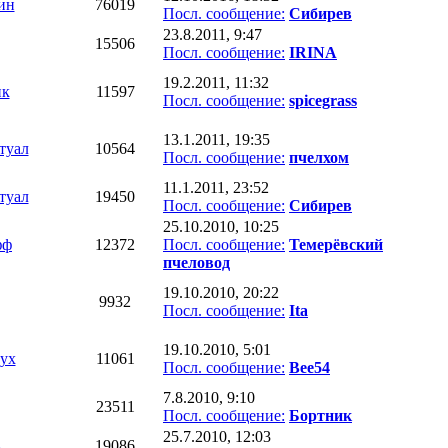
ин
76019
Посл. сообщение:
Сибирев
23.8.2011, 9:47
15506
Посл. сообщение:
IRINA
19.2.2011, 11:32
ик
11597
Посл. сообщение:
spicegrass
13.1.2011, 19:35
туал
10564
Посл. сообщение:
пчелхом
11.1.2011, 23:52
туал
19450
Посл. сообщение:
Сибирев
25.10.2010, 10:25
фф
12372
Посл. сообщение:
Темерёвский
пчеловод
19.10.2010, 20:22
9932
Посл. сообщение:
Ita
19.10.2010, 5:01
ух
11061
Посл. сообщение:
Bee54
7.8.2010, 9:10
23511
Посл. сообщение:
Бортник
25.7.2010, 12:03
A
19086