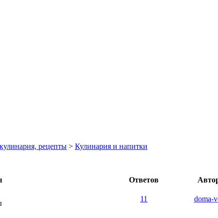
 кулинария, рецепты
>
Кулинария и напитки
ы
Ответов
Авто
11
doma-v
ы