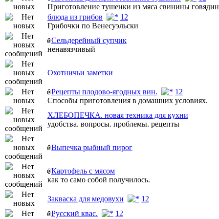
Приготовление тушенки из мяса свинины говяди
блюда из грибов
1
2
Грибочки по Венесуэльски
Сельдерейный супчик
ненавязчивый
Охотничьи заметки
Рецепты плодово-ягодных вин.
1
2
Способы приготовления в домашних условиях.
ХЛЕБОПЕЧКА. новая техника для кухни
удобства. вопросы. проблемы. рецепты
Выпечка рыбный пирог
Картофель с мясом
как то само собой получилось.
Закваска для медовухи
1
2
Русский квас.
1
2