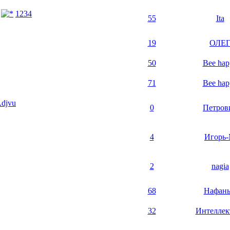
1
2
3
4
55
Ita
19
ОЛЕ
50
Bee hap
71
Bee hap
.djvu
0
Петров
4
Игорь
2
nagia
68
Нафан
32
Интеллек