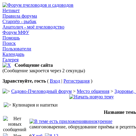
Нетикет
Правила форума
Старпёр - рыбак
Анатолич - моё пчеловодство
Форум МФУ
Помощь
Поиск
Пользователи
Календарь
Галерея
Сообщение сайта
(Сообщение закроется через 2 секунды)
Здравствуйте, гость
(
Вход
|
Регистрация
)
Садово-Пчеловодный форум
>
Место общения
>
Здоровье,
Кулинария и напитки
Название тем
винокурение
самогоноварение, оборудование приёмы и рецепт
Хлеб
1
2