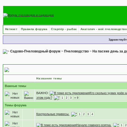
Нетикет
Правила форума
Старпёр - рыбак
Анатолич - моё пчеловодство
Здравствуйт
Садово-Пчеловодный форум
>
Пчеловодство
>
На пасеке день за 
Летняя пора и роение
Название темы
Важные темы
ВАЖНО:
Кто сколько чужих роёв н
этом году?
1
2
3
» 9
Темы форума
Контрольные привесы.
1
2
3
4
Начало главного взятка.
1
2