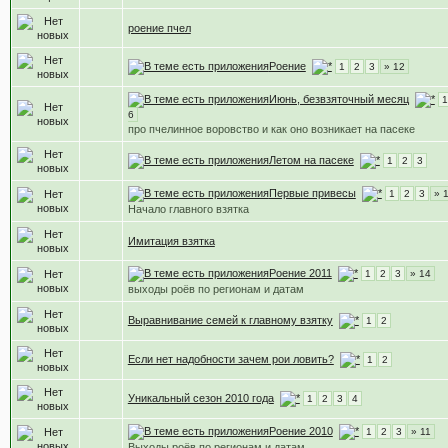
роение пчел
Роение
1
2
3
» 12
Июнь, безвзяточный месяц
1
6
про пчелинное воровство и как оно возникает на пасеке
Летом на пасеке
1
2
3
Первые привесы
1
2
3
» 
Начало главного взятка
Имитация взятка
Роение 2011
1
2
3
» 14
выходы роёв по регионам и датам
Выравнивание семей к главному взятку
1
2
Если нет надобности зачем рои ловить?
1
2
Уникальный сезон 2010 года
1
2
3
4
Роение 2010
1
2
3
» 11
Выходы роёв по регионам и датам