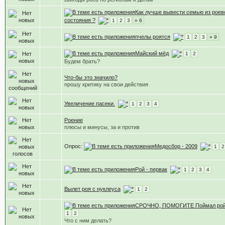
Как лучше вывести семью из роев
состояния ?
1
2
3
» 6
пчелы роятся
1
2
3
» 9
Майский мёд
1
2
Будем брать?
Что-бы это значило?
прошу критику на свои действия
Увеличение пасеки.
1
2
3
4
Роение
плюсы и минусы, за и против
Опрос:
Медосбор - 2009
1
2
Рой - первак
1
2
3
4
Вылет роя с нуклеуса
1
2
СРОЧНО, ПОМОГИТЕ Поймал ро
1
2
Что с ним делать?