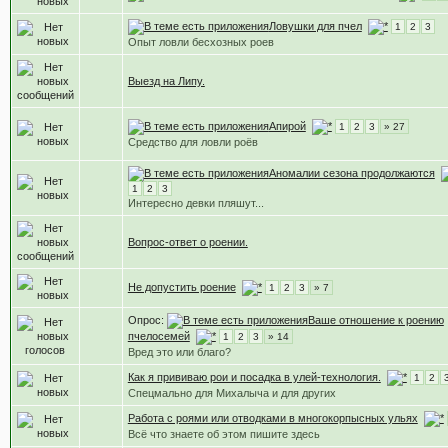
Ловушки для пчел
1
2
3
Опыт ловли бесхозных роев
Выезд на Липу.
Апирой
1
2
3
» 27
Средство для ловли роёв
Аномалии сезона продолжаются
1
2
3
Интересно девки пляшут...
Вопрос-ответ о роении.
Не допустить роение
1
2
3
» 7
Опрос:
Ваше отношение к роению
пчелосемей
1
2
3
» 14
Вред это или благо?
Как я прививаю рои и посадка в улей-технология.
1
2
Спецмально для Михалыча и для других
Работа с роями или отводками в многокорпысных ульях
Всё что знаете об этом пишите здесь