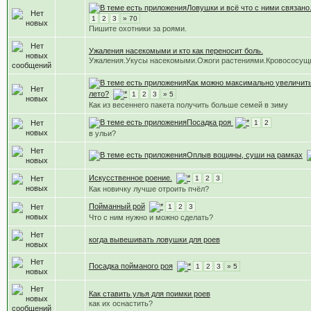
Ловушки и всё что с ними связано
1
2
3
» 70
Пишите охотники за роями.
Ужаления насекомыми и кто как переносит боль.
Ужаления.Укусы насекомыми.Ожоги растениями.Кровососущ
Как можно максимально увеличить
лето?
1
2
3
» 5
Как из весеннего пакета получить больше семей в зиму
Посадка роя
1
2
в ульи?
Оплыв вощины, суши на рамках
Искусственное роение.
1
2
3
Как новичку лучше отроить пчёл?
Пойманный рой
1
2
3
Что с ним нужно и можно сделать?
когда вывешивать ловушки для роев
Посадка пойманого роя
1
2
3
» 5
Как ставить улья для поимки роев
как их оснастить?